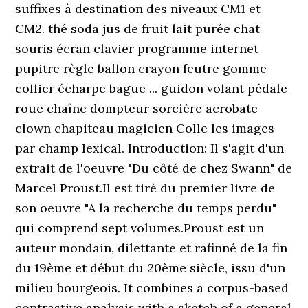
suffixes à destination des niveaux CM1 et
CM2. thé soda jus de fruit lait purée chat
souris écran clavier programme internet
pupitre règle ballon crayon feutre gomme
collier écharpe bague ... guidon volant pédale
roue chaîne dompteur sorcière acrobate
clown chapiteau magicien Colle les images
par champ lexical. Introduction: Il s'agit d'un
extrait de l'oeuvre "Du côté de chez Swann" de
Marcel Proust.Il est tiré du premier livre de
son oeuvre "A la recherche du temps perdu"
qui comprend sept volumes.Proust est un
auteur mondain, dilettante et rafinné de la fin
du 19ème et début du 20ème siècle, issu d'un
milieu bourgeois. It combines a corpus-based
contrastive analysis with a sketch of a general