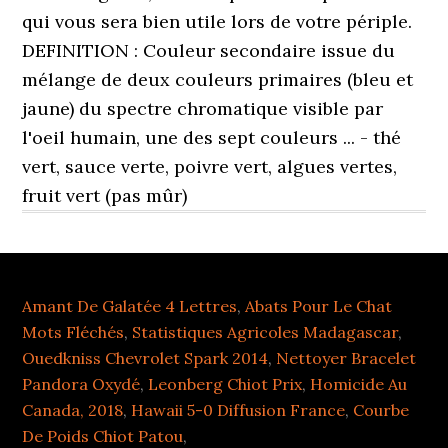
qui vous sera bien utile lors de votre périple.
DEFINITION : Couleur secondaire issue du
mélange de deux couleurs primaires (bleu et
jaune) du spectre chromatique visible par
l'oeil humain, une des sept couleurs ... - thé
vert, sauce verte, poivre vert, algues vertes,
fruit vert (pas mûr)
Amant De Galatée 4 Lettres
,
Abats Pour Le Chat
Mots Fléchés
,
Statistiques Agricoles Madagascar
,
Ouedkniss Chevrolet Spark 2014
,
Nettoyer Bracelet
Pandora Oxydé
,
Leonberg Chiot Prix
,
Homicide Au
Canada, 2018
,
Hawaii 5-0 Diffusion France
,
Courbe
De Poids Chiot Patou
,