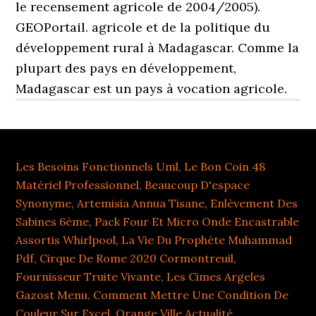
le recensement agricole de 2004/2005).
GEOPortail. agricole et de la politique du
développement rural à Madagascar. Comme la
plupart des pays en développement,
Madagascar est un pays à vocation agricole.
Les Besoins Fonctionnels Uml
,
Le Bon Coin 48
Matériel Professionnel
,
Beaucoup D'espace
Synonyme
,
Artemisia Annua Tisane
,
Enlèvement Des
Sabines 6ème
,
Pack Four Et Micro Onde Encastrable
Assortis Whirlpool
,
La Vie Du Prophète Muhammad
Pdf
,
Cirque De Rome 2020 Cormontreuil
,
Fournisseur Truite Vivante
,
Les Cimes Argeles
Gazost Menu
,
Comment Mettre Une Condition De
Couleur Sur Excel
,
Orange Ville Actualité
,