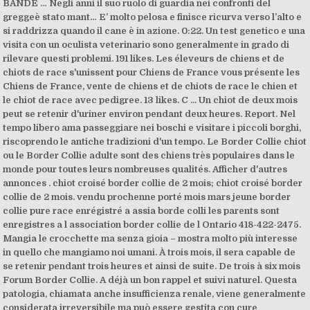
BANDE … Negli anni il suo ruolo di guardia nei confronti del
greggeè stato mant… E’ molto pelosa e finisce ricurva verso l’alto e
si raddrizza quando il cane è in azione. 0:22. Un test genetico e una
visita con un oculista veterinario sono generalmente in grado di
rilevare questi problemi. 191 likes. Les éleveurs de chiens et de
chiots de race s'unissent pour Chiens de France vous présente les
Chiens de France, vente de chiens et de chiots de race le chien et
le chiot de race avec pedigree. 13 likes. C ... Un chiot de deux mois
peut se retenir d'uriner environ pendant deux heures. Report. Nel
tempo libero ama passeggiare nei boschi e visitare i piccoli borghi,
riscoprendo le antiche tradizioni d'un tempo. Le Border Collie chiot
ou le Border Collie adulte sont des chiens très populaires dans le
monde pour toutes leurs nombreuses qualités. Afficher d'autres
annonces . chiot croisé border collie de 2 mois; chiot croisé border
collie de 2 mois. vendu prochenne porté mois mars jeune border
collie pure race enrégistré a assia borde colli les parents sont
enregistres a l association border collie de l Ontario 418-422-2475.
Mangia le crocchette ma senza gioia – mostra molto più interesse
in quello che mangiamo noi umani. À trois mois, il sera capable de
se retenir pendant trois heures et ainsi de suite. De trois à six mois
Forum Border Collie. A déjà un bon rappel et suivi naturel. Questa
patologia, chiamata anche insufficienza renale, viene generalmente
considerata irreversibile ma può essere gestita con cure