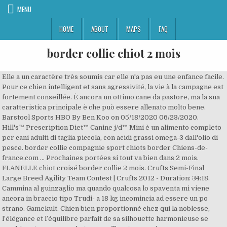
MENU
HOME
ABOUT
MAPS
FAQ
border collie chiot 2 mois
Elle a un caractère très soumis car elle n'a pas eu une enfance facile.
Pour ce chien intelligent et sans agressivité, la vie à la campagne est
fortement conseillée. È ancora un ottimo cane da pastore, ma la sua
caratteristica principale è che può essere allenato molto bene.
Barstool Sports HBO By Ben Koo on 05/18/2020 06/23/2020.
Hill's™
Prescription Diet™
Canine j/d™ Mini è un alimento completo
per cani adulti di taglia piccola, con acidi grassi omega-3 dall'olio di
pesce. border collie compagnie sport chiots border Chiens-de-
france.com ... Prochaines portées si tout va bien dans 2 mois.
FLANELLE chiot croisé border collie 2 mois. Crufts Semi-Final
Large Breed Agility Team Contest | Crufts 2012 - Duration: 34:18.
Cammina al guinzaglio ma quando qualcosa lo spaventa mi viene
ancora in braccio tipo Trudi- a 18 kg incomincia ad essere un po
strano. Gamekult. Chien bien proportionné chez qui la noblesse,
l’élégance et l’équilibre parfait de sa silhouette harmonieuse se