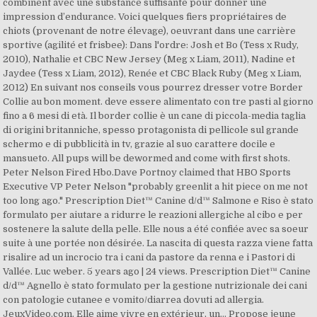
combinent avec une substance suffisante pour donner une
impression d’endurance. Voici quelques fiers propriétaires de
chiots (provenant de notre élevage), oeuvrant dans une carrière
sportive (agilité et frisbee): Dans l'ordre: Josh et Bo (Tess x Rudy,
2010), Nathalie et CBC New Jersey (Meg x Liam, 2011), Nadine et
Jaydee (Tess x Liam, 2012), Renée et CBC Black Ruby (Meg x Liam,
2012) En suivant nos conseils vous pourrez dresser votre Border
Collie au bon moment. deve essere alimentato con tre pasti al giorno
fino a 6 mesi di età. Il border collie è un cane di piccola-media taglia
di origini britanniche, spesso protagonista di pellicole sul grande
schermo e di pubblicità in tv, grazie al suo carattere docile e
mansueto. All pups will be dewormed and come with first shots.
Peter Nelson Fired Hbo.Dave Portnoy claimed that HBO Sports
Executive VP Peter Nelson "probably greenlit a hit piece on me not
too long ago."
Prescription Diet™
Canine d/d™ Salmone e Riso è stato
formulato per aiutare a ridurre le reazioni allergiche al cibo e per
sostenere la salute della pelle. Elle nous a été confiée avec sa soeur
suite à une portée non désirée. La nascita di questa razza viene fatta
risalire ad un incrocio tra i cani da pastore da renna e i Pastori di
Vallée. Luc weber. 5 years ago | 24 views.
Prescription Diet™
Canine
d/d™ Agnello è stato formulato per la gestione nutrizionale dei cani
con patologie cutanee e vomito/diarrea dovuti ad allergia.
JeuxVideo.com. Elle aime vivre en extérieur, un... Propose jeune