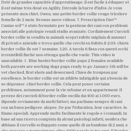
Doté de grandes capacités d’apprentissage, il est facile à éduquer et
il est même très doué en Agility. Déroule la barre d'infos Je vous
présente mon chiot, Owen, une petite border collie rouge tricolore
femelle de 2 mois. Browse more videos. 7.
Prescription Diet
™
Canine u/d™ è stato formulato per la gestione dei cani con problemi
associati alle patologie renali stadio avanzato. Cordialement Cuccioli
border collie in vendita in animali: scopri subito migliaia di annunci
di privati e aziende e trova quello che cerchi su Subito.it 2:03. chiots
border collie ils ont 7 semaine. 1:20. A tavola ti fissa con questi occhi
irresistibili finché non ottenga quello che vuole. This video is
unavailable. 1 . Blue heeler/border collie pups 2 females available
both parents are working dogs pups ready to go January 5th will be
vet checked, first shots and dewormed. Chien de troupeau par
excellence, le border collie est un athlète infatigable qui a besoin de
se dépenser. chiot border collie. Cela peut poser certains
problèmes, notamment pour la vie urbaine et en appartement. Il
prezzo dei cuccioli di border collie oscilla dai 400 ai 1.000 euro,
dipende ovviamente da molti fattori, ma parliamo sempre di cani
con un buon pedigree. alopee. De par l'éducation, leur caractère, le.
Siamo speciali. Apprende molto facilmente le regole e i comandi, In
base ad una ricerca compiuta da alcuni psicologi infatti, sembra che
abbiano il cervello sviluppato come quello di un bambino di 2 anni, e
che riescano a memorizzare oltre 1000 parole in tre anni. Il Border