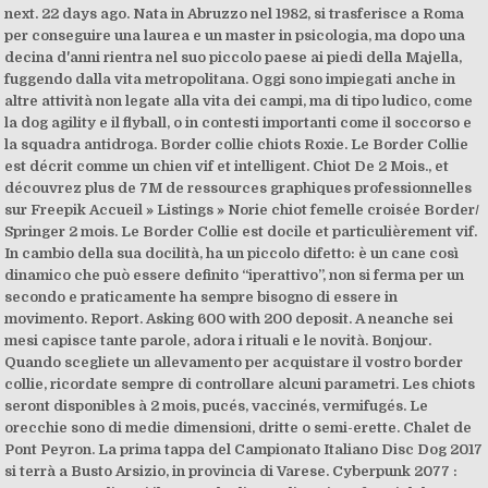
next. 22 days ago. Nata in Abruzzo nel 1982, si trasferisce a Roma
per conseguire una laurea e un master in psicologia, ma dopo una
decina d'anni rientra nel suo piccolo paese ai piedi della Majella,
fuggendo dalla vita metropolitana. Oggi sono impiegati anche in
altre attività non legate alla vita dei campi, ma di tipo ludico, come
la dog agility e il flyball, o in contesti importanti come il soccorso e
la squadra antidroga. Border collie chiots Roxie. Le Border Collie
est décrit comme un chien vif et intelligent. Chiot De 2 Mois., et
découvrez plus de 7M de ressources graphiques professionnelles
sur Freepik Accueil » Listings » Norie chiot femelle croisée Border/
Springer 2 mois. Le Border Collie est docile et particulièrement vif.
In cambio della sua docilità, ha un piccolo difetto: è un cane così
dinamico che può essere definito “iperattivo”, non si ferma per un
secondo e praticamente ha sempre bisogno di essere in
movimento. Report. Asking 600 with 200 deposit. A neanche sei
mesi capisce tante parole, adora i rituali e le novità. Bonjour.
Quando scegliete un allevamento per acquistare il vostro border
collie, ricordate sempre di controllare alcuni parametri. Les chiots
seront disponibles à 2 mois, pucés, vaccinés, vermifugés. Le
orecchie sono di medie dimensioni, dritte o semi-erette. Chalet de
Pont Peyron. La prima tappa del Campionato Italiano Disc Dog 2017
si terrà a Busto Arsizio, in provincia di Varese. Cyberpunk 2077 :