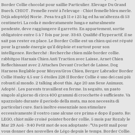
Border Collie chocolat pour saillie Particulier. Elevage Du Grand
Buech. CHIOT . Femelle resté à l'elevage - Chiot femelle bleu merle.
Déjà adopté(e) Norie . Pesa tra gli 11 e i 25 kg ed ha un’altezza di 53
centimetri. La coda è moderatamente lunga e naturalmente
pendente, deve raggiungere il garretto. En appartement, sortie
obligatoire entre 5 à 7 fois par jour. 33:43. Qualifié d’hyperactif, il ne
sait pas rester en place. Le Border Collie est un chien qui est réputé
pour la grande énergie qu’il déploie et surtout pour son
intelligence. Recherché : Recherche chien mâle border collie.
rabbitgoo Harnais Chien Anti Traction avec Laisse, Arnet Chien
Reflechissant avec 2 Attaches Devant Crochet de Laisse, Dog
Harness Reglable pour Moyen/Gros Chien, Berger Labrador Border
Collie Husky 4,5 sur 5 étoiles 226 Il Border Collie è uno dei cani più
robusti al mondo. 2 talking about this. Age 20 ans Sexe Animaux.
Adopté . Les parents travaillent en ferme. In seguito, un pasto
singolo al giorno di circa 400 grammi di crocchette è sufficiente. Va
spazzolato durante il periodo della muta, ma non necessita di
particolari cure. Sarà inoltre essenziale non stimolare
eccessivamente il vostro cane alcune ore prima e dopo il pasto. Re:
LEGO, chiot mâle croisé pointer/border collie, 5 mois par Rozaly le
Mar 29 Aoû - 9:40 Petit mot de son adoptante : "Un petit mail pour
vous donner des nouvelles de Légo depuis le temps. Border Collie.