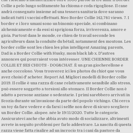
Collie a pelo lungo solitamente ha chioma e coda rigogliose. Il cane
andrà consegnato insieme ad una tessera sanitaria dove saranno
indicati tutti i vaccini effettuati. Neo Border Collie 142,761 views. 7. I
border e i loro umani sono un binomio speciale, si combinano
alchemicamente e da essi si sprigiona forza, irriverenza, amore e
gioia. Partout dans le monde, ce chien de travail seconde les
agriculteurs dans la conduite du bétail, notamment des moutons. Les
border collie sont les chien les plus intelligent Amazing parents,
Dad is a Border Collie with Husky, mom black lab x. D'autres
annonces qui pourraient vous intéresser. UNE CHIENNE BORDER
COLLIE ET SES CHIOTS - DOG&CHAT. È un gran giocherellone e
anche coccoloso. Vous trouverez ici les photos du chiot que vous
avez choisi d' acheter. Report Ad. Migliori modelli di Border collie
2019. Il collie è una razza di cane relativamente sensibile allo stress,
può essere soggetto a torsioni allo stomaco. Il Border Collie non è
adatto a persone anziane o sedentarie. I primi sarebbero arrivati in
Scozia durante un’invasione da parte del popolo vichingo. Chi cerca
un toy da fare vedere e da farsi i selfie non deve di sicuro scegliere
un Border Collie. alopee. née le 19/11/2020. Tutte le categorie.
Assicuratevi anche che abbia avuto modo di socializzare, altrimenti
avrete in seguito problemi per farlo addestrare. La nascita di questa
razza viene fatta risalire ad un incrocio tra i cani da pastore da