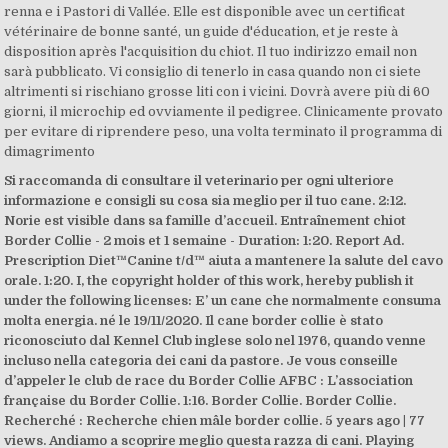
renna e i Pastori di Vallée. Elle est disponible avec un certificat
vétérinaire de bonne santé, un guide d'éducation, et je reste à
disposition après l'acquisition du chiot. Il tuo indirizzo email non
sarà pubblicato. Vi consiglio di tenerlo in casa quando non ci siete
altrimenti si rischiano grosse liti con i vicini. Dovrà avere più di 60
giorni, il microchip ed ovviamente il pedigree. Clinicamente provato
per evitare di riprendere peso, una volta terminato il programma di
dimagrimento
Si raccomanda di consultare il veterinario per ogni ulteriore
informazione e consigli su cosa sia meglio per il tuo cane. 2:12.
Norie est visible dans sa famille d’accueil. Entraînement chiot
Border Collie - 2 mois et 1 semaine - Duration: 1:20. Report Ad.
Prescription Diet
™Canine t/d™ aiuta a mantenere la salute del cavo
orale. 1:20. I, the copyright holder of this work, hereby publish it
under the following licenses: E’ un cane che normalmente consuma
molta energia. né le 19/11/2020. Il cane border collie è stato
riconosciuto dal Kennel Club inglese solo nel 1976, quando venne
incluso nella categoria dei cani da pastore. Je vous conseille
d’appeler le club de race du Border Collie AFBC : L’association
française du Border Collie. 1:16. Border Collie. Border Collie.
Recherché : Recherche chien mâle border collie. 5 years ago | 77
views. Andiamo a scoprire meglio questa razza di cani. Playing