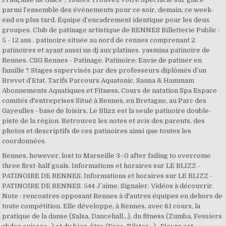
parmi l’ensemble des événements pour ce soir, demain, ce week-
end ou plus tard. Équipe d’encadrement identique pour les deux
groupes. Club de patinage artistique de RENNES Billetterie Public :
5 - 12 ans . patinoire située au nord de rennes comprenant 2
patinoires et ayant aussi un dj aux platines. yasmina patinoire de
Rennes. CSG Rennes - Patinage. Patinoire: Envie de patiner en
famille ? Stages supervisés par des professeurs diplômés d’un
Brevet d’Etat. Tarifs Parcours Aquatonic, Sauna & Hammam
Abonnements Aquatiques et Fitness, Cours de natation Spa Espace
comités d'entreprises Situé à Rennes, en Bretagne, au Parc des
Gayeulles - base de loisirs, Le Blizz est la seule patinoire double-
piste de la région. Retrouvez les notes et avis des parents, des
photos et descriptifs de ces patinoires ainsi que toutes les
coordonnées.
Rennes, however, lost to Marseille 3–0 after failing to overcome three first-half goals. Informations et horaires sur LE BLIZZ - PATINOIRE DE RENNES. Informations et horaires sur LE BLIZZ - PATINOIRE DE RENNES. 544 J’aime. Signaler. Vidéos à découvrir. Note : rencontres opposant Rennes à d'autres équipes en dehors de toute compétition. Elle développe, à Rennes, avec 61 cours, la pratique de la danse (Salsa, Dancehall…), du fitness (Zumba, Fessiers abdos cuisses…) et du bien-être (Yoga, Pilates…).. Fievra est heureuse de vous proposer de venir partager cette nouvelle saison. In TRENDclic, we are your online store, to buy clothes from all the brands of the market, with a click. 1949 After moving to Derry, Rory's brother Donal is born on August 9th. Depuis 20 ans, BARNES réinvente l’immobilier de luxe et vous propose un réseau international intégré de façon à offrir des solutions sur-mesure. Moi, j’habite dans le nord-ouest de la France. Google has many special features to help you find exactly what you're looking for. En raison de la COVID-19, l'établissement est fermé au public jusqu'à nouvel ordre. 8 rue Jean de la Varende14000 CaenTél : 02 31 30 47 40 Fax : 02 31 30 47 42Serveur vocal : 02.14.37.29.70patinoire.caenlamer@caenlamer.frLa patinoire olympique de 1 800 m2 de Caen la mer, qui accueille chaque année 105 000 visiteurs, offre à tous (à partir de 3 ans) la possibilité de s’adonner il y a 8 ans | 548 vues. Ils peuvent s’inscrire dès à présent à des stages encadrés à la patinoire city-Glace, près de l’université au Mans (Sarthe). Il y a 1 jour - Liste complète des patinoires à proximité de RENNES et dans les communes de ILLE-ET-VILAINE sur Le Petit Moutard. en Ajouter à mes sorties Infos en bref. Together, the Libraries hold more than 12 million printed items, over 80,000 e-journals and outstanding special collections including rare books and manuscripts, classi… Cette reprise se déroule au sein d’un club et est encadrée par un éducateur diplômé. SUR INSCRIPTION à l’accueil, au … Rennes Danse et Patinage sur Glace Officiel, Rennes. Le Petit Moutard - Le guide de vos sorties en famille. Vous êtes à la recherche d'un emploi : Stage Stage Sport ? Mais cette demande n'a pas été acceptée par le gouvernement. J’habite dans un grand appartement dans un immeuble moderne en ville. Parc des Gayeulles: Stage Piscine - consultez 291 avis de voyageurs, 187 photos, les meilleures offres et comparez les prix pour Rennes, France sur Tripadvisor. Avis déposé le 23/02/2018. jls35. Pour la 1° semaine : Monsieur For overnight stays up to and including 31.12.2020, B&B HOTELS Club members score 200 points instead of 100. Découvre Patinoire de RENNES - LE BLIZZ sur notre guide de sortie en famille. PATINOIRE JEAN REGIS : programmation, adresse, plan accès PATINOIRE JEAN REGIS à ANNECY : contact, téléphone, plan d'accès pour PATINOIRE JEAN REGIS - Sortir à Lyon ... Alors le retour à la patinoire Serge Charles n’est pas pour demain.. Fin Mai / début juin une nouvelle évaluation de la situation pourra... Lire la suite. Conditions Générales d’Utilisation et Informations Légales, L’accès gratuit à la piste ludique le matin avant ou après le cours. 332 mentions J’aime. Une très chouette fin de stage à Dunkerque ️Bonnes vacances à tous et rdv fin août à Wasquehal ! 3,638 Followers, 419 Following, 279 Posts - See Instagram photos and videos from FFBS (@frenchbaseballsoftball) Stage de patinage à la patinoire de Rennes / Le Blizz. Excellent endroit pour les enfants pour effectuer un stage de patinage pendant les vacancs. A partir de 5 ans Search the world's information, including webpages, images, videos and more. Le feu vert est donné pour les mineurs seulement. Ajouter à mes sorties Infos en bref. 556 likes. PATINOIRE LE BLIZZ : programmation, adresse, plan accès PATINOIRE LE BLIZZ à Rennes : contact, téléphone, plan d'accès pour PATINOIRE LE BLIZZ - Sortir à Rennes Arrivée 15 minutes avant le début des cours CSG Rennes - Patinage. Signaler. STAGE RENNES – PATINOIRE LE BLIZZ. J’adore mon appart ! Ce lieux situé à RENNES est dans la catégorie Sport & Fun. Patinoire Pailleron : programmation, adresse, plan accès Stade Patinoire Pailleron à Paris : contact, téléphone, plan d'accès pour Patinoire Pailleron - Sortir à Paris Stage de patinage à la patinoire de Rennes / Le Blizz. patinoire du blizz a Rennes. patinoire située au nord de rennes comprenant 2 patinoires et ayant aussi un dj … You will find all the products of the best brands in the world such as shoes, accessories and good quality accessories for men, women and children, we have national … Ce lieux situé à Rennes est dans la catégorie Sport & Fun. The Bodleian Libraries at the University of Oxford is the largest university library system in the United Kingdom. Partagez vos avis, consultez les photos, trouvez les coordonées et d'autres bons plans en Belgique. Stage Struck 2/8/1980 Nancy F Parc des Expositions Public : 5 - 12 ans . Découvrir et se perfectionner. Patinoire : Tremplin DJ 2020-02-27 20:00:00 20:00:00 – 2020-02-27 22:00:00 22:00:00 Parc Olympique – Espace Patinoire La Chaudanne Les Allues […] Les Allues jeudi 27 février 2020 1 heure de cours avec professeur; L’accès gratuit à la piste ludique le matin avant ou après le cours; A partir de 5 ans Arrivée 15 minutes avant le début des cours Stages supervisés par des professeurs diplômés d’un Brevet d’Etat. 3/5. Rennes Danse et Patinage sur Glace Officiel, Rennes (Rennes, France). En utilisant nos filtres, vous pourrez faire une recherche sur-mesure et planifier votre sortie près de chez vous ou partout en France. La santé et la sécurité de nos visiteurs, clients et employés sont une priorité fondamentale pour nous. Fermeture COVID-19. Rory Gallagher Family Tree Taste Early Years 1948William Rory Gallagher born to Monica & Daniel Gallagher at Rock Hospital, East Port, Ballyshannon, Ireland, on March 2nd. Située dans un espace de loisirs (piscine et patinoire), à quelques minutes du centre-ville de Nantes, la patinoire du Petit Port vous accueille toute l’année. It includes the principal University library – the Bodleian Library – which has been a legal deposit library for 400 years; as well as 30 libraries across Oxford including major research libraries and faculty, department and institute libraries. BREST ARENA : programmation, adresse, plan accès BREST ARENA à Brest : contact, téléphone, plan d'accès pour BREST ARENA - Sortir à Rennes Horaires d'ouverture de Patinoire Le Blizz, 8, avenue des Gayeulles, 35000 Rennes (Loisirs / Patinoire / Sports) Patinoire prés du parc des Gayeulles, stage chaque matin pendant les vacances scolaires Stage de patinage à la patinoire de Rennes / Le Blizz. Members benefit immediately, all others are welcome to register here. Pendant cette fermeture : Abonnements PASS: suspension des prélèvements; Cartes: prolongation de la validité; En … Ils peuvent s’inscrire dès à présent à des stages encadrés à la patinoire city-Glace, près de l’université au Mans (Sarthe). Le stage comprend. [Mis à jour le lundi 4 janvier 2021 à 9h55] Malgré la poursuite de l'épidémie de Covid-19 en France, les salles de sport ont demandé une réouverture anticipée le 4 janvier 2021. Club de patinage artistique de RENNES Les petits sportifs âgés de 5 à 12 ans sont attendus sur la piste glacée du 8 au 11 février 2016 et du 15 au 18 février 2016. Françoise Aromasun !! Parc des Gayeulles: Stage Piscine - consultez 291 avis de voyageurs, 187 photos, les meilleures offres et comparez les prix pour Rennes, France sur Tripadvisor. Toute l'équipe du Club des Sports de Glace vous souhaite une très belle année 2021. les informations sont disponibles ICI, FFSG : Fédération Française des Sports de Glace, CSNPA: Commission Sportive Nationale de Patinage Artistique. In 1929, Rennes departed the league after disagreeing with the increased number of games the league sought to implement in the new season. I agree to the PRIVACY POLICY according to the Art. avoir quelques aménagements à l'intérieur de ces heures en fonction du déroulement du stage et de nos besoins. La patinoire ne pourra pas vous renseigner. avoir quelques aménagements à l'intérieur de ces heures en fonction du déroulement du stage et de nos besoins. Vannes Ice Club : inscriptions, stage et cours, vous aurez tous les renseignements au 06.83.25.21.66. Tarifs Patinoire de RENNES - LE BLIZZ. Suite aux annonces du gouvernement pour les régions aux mesures renforcées, votre établissement sera fermé jusqu’à nouvel ordre. jls35. En utilisant nos filtres, vous pourrez faire une recherche sur-mesure et planifier votre sortie près de chez vous ou partout en France. commerçants artisans commercants Rennes commerçant magasins commercants artisan restaurants hotels artisans commercant Rennes Un stage comprend 4 matinées. 22.3k Followers, 19 Following, 233 Posts - See Instagram photos and videos from . (@reprorace.official) Découvre Le Blizz Patinoire sur notre guide de sortie en famille. L'équipe de la patinoire remercie chaleureusement tous les clients qui ont apportés leur soutien depuis le la ré-ouverture du 2 juin. La patinoire Le Blizz à Rennes propose des matinées d'initiation au patinage pour les enfants partir de 5 ans. Stage ouvert aux groupes "Perfectionnement" et "Compétition", Du lundi 17 CHU Pontchaillou : programmation, adresse, plan accès CHU Pontchaillou à Rennes : contact, téléphone, plan d'accès pour CHU Pontchaillou - Sortir à France 3/5. Montage de programmes et pirouettes - Piste sportive et ludique. Paul Simon & Sting: On Stage Together 2014 / 2015 49 Cities, 19 Countries The Last Ship (benefit shows) 2013 / 2015 2 Cities, 2 Countries Summer 2013 2013 37 Cities, 16 Countries 0:56. Découvrez les bonnes adresses de patinoire pour enfant à Rennes et en Bretagne. Bienvenue ! Pierre Trente (travail intensif sur les pirouettes ), Sur la 2° semaine : Laurie pour Il y a 1 jour - Liste complète des patinoires à proximité de Teillay et dans les commune