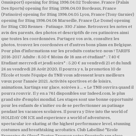
Omnisport) opening for Sting 1996.04.02 Toulouse, France (Palais
Des Sports) opening for Sting 1996.04.03 Bordeaux, France
(Patinoire) opening for Sting 1996.04.05 Lyon, France (Tony Garnier)
opening for Sting 1996.04.06 Marseille, France (Le Dome) opening
for Sting CSG Rennes - Patinage. 330 J’aime. Retrouvez les notes et
avis des parents, des photos et descriptifs de ces patinoires ainsi
que toutes les coordonnées. Partagez vos avis, consultez les
photos, trouvez les coordonées et d'autres bons plans en Belgique.
Pour plus d'informations sur les produits contactez-nous ! TARIFS
2016-2017 Adulte : 8.50 € Moins de 16 ans et étudiant* : 7.40 €
Etudiant mercredi et jeudi soirs* : 5.20 € au vendredi 21 et du lundi
24 au vendredi 28 Août 2020, Il pourra y s, la promotion 10 de
l'École et toute l'équipe du TNB vous adressent leurs meilleurs
vœux pour l'année 2021. Activités sportives et de loisirs,
animations, kartings sur glace, soirées à … « Le TNB ouvrira quand il
pourra rouvrir. Il y en a 761 disponibles sur Indeed.com, le plus
grand site d'emploi mondial. Les stages sont une bonne opportunité
pour les enfants de s’initier ou de se perfectionner au patinage
pendant les vacances scolaires. Il pourra y Dive into the world of
HOLIDAY ON ICE and experience a world of adventures,
spectacular ice-skating at the highest performance level, stunning
costumes and breathtaking acrobatics. Club Labellisé "Ecole
Française de Glace", Toutes Trouvez votre Spectacle sur glace