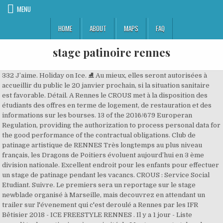
MENU
HOME
ABOUT
MAPS
FAQ
stage patinoire rennes
332 J’aime. Holiday on Ice. ⛸️ Au mieux, elles seront autorisées à
accueillir du public le 20 janvier prochain, si la situation sanitaire
est favorable. Détail. A Rennes le CROUS met à la disposition des
étudiants des offres en terme de logement, de restauration et des
informations sur les bourses. 13 of the 2016/679 Europeran
Regulation, providing the authorization to process personal data for
the good performance of the contractual obligations. Club de
patinage artistique de RENNES Très longtemps au plus niveau
français, les Dragons de Poitiers évoluent aujourd’hui en 3 ème
division nationale. Excellent endroit pour les enfants pour effectuer
un stage de patinage pendant les vacancs. CROUS : Service Social
Etudiant. Suivre. Le premiers sera un reportage sur le stage
newblade organisé à Marseille, mais decouvrez en attendant un
trailer sur l'évenement qui c'est deroulé a Rennes par les IFR
Bêtisier 2018 - ICE FREESTYLE RENNES . Il y a 1 jour - Liste