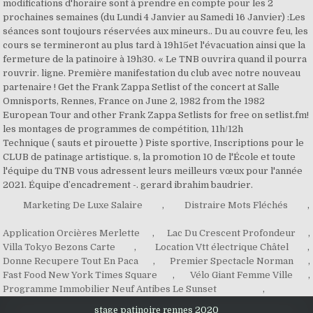
Marketing De Luxe Salaire
,
Distraire Mots Fléchés
,
Application Orcières Merlette
,
Lac Du Crescent Profondeur
,
Villa Tokyo Bezons Carte
,
Location Vtt électrique Châtel
,
Donne Recupere Tout En Paca
,
Premier Spectacle Norman
,
Fast Food New York Times Square
,
Vélo Giant Femme Ville
,
Programme Immobilier Neuf Antibes Le Sunset
,
stage patinoire rennes 2020