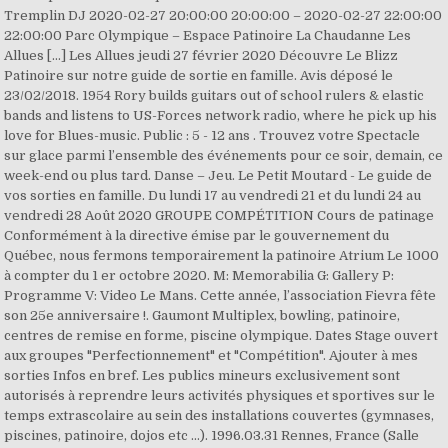
Tremplin DJ 2020-02-27 20:00:00 20:00:00 – 2020-02-27 22:00:00
22:00:00 Parc Olympique – Espace Patinoire La Chaudanne Les
Allues […] Les Allues jeudi 27 février 2020 Découvre Le Blizz
Patinoire sur notre guide de sortie en famille. Avis déposé le
23/02/2018. 1954 Rory builds guitars out of school rulers & elastic
bands and listens to US-Forces network radio, where he pick up his
love for Blues-music. Public : 5 - 12 ans . Trouvez votre Spectacle
sur glace parmi l’ensemble des événements pour ce soir, demain, ce
week-end ou plus tard. Danse – Jeu. Le Petit Moutard - Le guide de
vos sorties en famille. Du lundi 17 au vendredi 21 et du lundi 24 au
vendredi 28 Août 2020 GROUPE COMPÉTITION Cours de patinage
Conformément à la directive émise par le gouvernement du
Québec, nous fermons temporairement la patinoire Atrium Le 1000
à compter du 1 er octobre 2020. M: Memorabilia G: Gallery P:
Programme V: Video Le Mans. Cette année, l’association Fievra fête
son 25e anniversaire !. Gaumont Multiplex, bowling, patinoire,
centres de remise en forme, piscine olympique. Dates Stage ouvert
aux groupes "Perfectionnement" et "Compétition". Ajouter à mes
sorties Infos en bref. Les publics mineurs exclusivement sont
autorisés à reprendre leurs activités physiques et sportives sur le
temps extrascolaire au sein des installations couvertes (gymnases,
piscines, patinoire, dojos etc …). 1996.03.31 Rennes, France (Salle