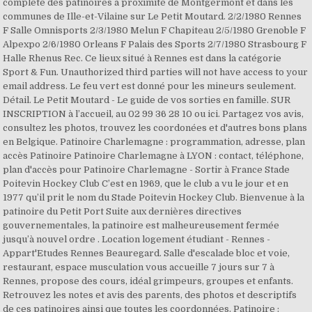
complète des patinoires à proximité de Montgermont et dans les
communes de Ille-et-Vilaine sur Le Petit Moutard. 2/2/1980 Rennes
F Salle Omnisports 2/3/1980 Melun F Chapiteau 2/5/1980 Grenoble F
Alpexpo 2/6/1980 Orleans F Palais des Sports 2/7/1980 Strasbourg F
Halle Rhenus Rec. Ce lieux situé à Rennes est dans la catégorie
Sport & Fun. Unauthorized third parties will not have access to your
email address. Le feu vert est donné pour les mineurs seulement.
Détail. Le Petit Moutard - Le guide de vos sorties en famille. SUR
INSCRIPTION à l’accueil, au 02 99 36 28 10 ou ici. Partagez vos avis,
consultez les photos, trouvez les coordonées et d'autres bons plans
en Belgique. Patinoire Charlemagne : programmation, adresse, plan
accès Patinoire Patinoire Charlemagne à LYON : contact, téléphone,
plan d'accès pour Patinoire Charlemagne - Sortir à France Stade
Poitevin Hockey Club C’est en 1969, que le club a vu le jour et en
1977 qu’il prit le nom du Stade Poitevin Hockey Club. Bienvenue à la
patinoire du Petit Port Suite aux dernières directives
gouvernementales, la patinoire est malheureusement fermée
jusqu’à nouvel ordre . Location logement étudiant - Rennes -
Appart'Etudes Rennes Beauregard. Salle d'escalade bloc et voie,
restaurant, espace musculation vous accueille 7 jours sur 7 à
Rennes, propose des cours, idéal grimpeurs, groupes et enfants.
Retrouvez les notes et avis des parents, des photos et descriptifs
de ces patinoires ainsi que toutes les coordonnées. Patinoire :