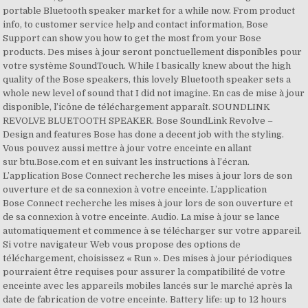
portable Bluetooth speaker market for a while now. From product
info, to customer service help and contact information, Bose
Support can show you how to get the most from your Bose
products. Des mises à jour seront ponctuellement disponibles pour
votre système SoundTouch. While I basically knew about the high
quality of the Bose speakers, this lovely Bluetooth speaker sets a
whole new level of sound that I did not imagine. En cas de mise à jour
disponible, l’icône de téléchargement apparaît. SOUNDLINK
REVOLVE BLUETOOTH SPEAKER. Bose SoundLink Revolve –
Design and features Bose has done a decent job with the styling.
Vous pouvez aussi mettre à jour votre enceinte en allant
sur btu.Bose.com et en suivant les instructions à l’écran.
L’application Bose Connect recherche les mises à jour lors de son
ouverture et de sa connexion à votre enceinte. L’application
Bose Connect recherche les mises à jour lors de son ouverture et
de sa connexion à votre enceinte. Audio. La mise à jour se lance
automatiquement et commence à se télécharger sur votre appareil.
Si votre navigateur Web vous propose des options de
téléchargement, choisissez « Run ». Des mises à jour périodiques
pourraient être requises pour assurer la compatibilité de votre
enceinte avec les appareils mobiles lancés sur le marché après la
date de fabrication de votre enceinte. Battery life: up to 12 hours