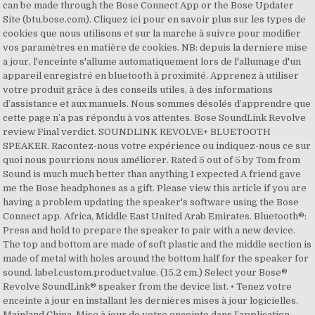
can be made through the Bose Connect App or the Bose Updater
Site (btu.bose.com). Cliquez ici pour en savoir plus sur les types de
cookies que nous utilisons et sur la marche à suivre pour modifier
vos paramètres en matière de cookies. NB: depuis la derniere mise
a jour, l'enceinte s'allume automatiquement lors de l'allumage d'un
appareil enregistré en bluetooth à proximité. Apprenez à utiliser
votre produit grâce à des conseils utiles, à des informations
d’assistance et aux manuels. Nous sommes désolés d’apprendre que
cette page n’a pas répondu à vos attentes. Bose SoundLink Revolve
review Final verdict. SOUNDLINK REVOLVE+ BLUETOOTH
SPEAKER. Racontez-nous votre expérience ou indiquez-nous ce sur
quoi nous pourrions nous améliorer. Rated 5 out of 5 by Tom from
Sound is much much better than anything I expected A friend gave
me the Bose headphones as a gift. Please view this article if you are
having a problem updating the speaker's software using the Bose
Connect app. Africa, Middle East United Arab Emirates. Bluetooth®:
Press and hold to prepare the speaker to pair with a new device.
The top and bottom are made of soft plastic and the middle section is
made of metal with holes around the bottom half for the speaker for
sound. label.custom.product.value. (15.2 cm.) Select your Bose®
Revolve SoundLink® speaker from the device list. • Tenez votre
enceinte à jour en installant les dernières mises à jour logicielles.
Mainland China. Mise à jour de votre enceinte dans l’application