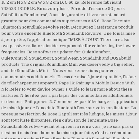
15.2 cm H x 8.2 cm W x 8.2 cm D, 0.66 kg. Référence fabricant
739523-1310BLK. En savoir plus >, Période d’essai de 90 jours
Satisfait ou Remboursé, 2 ans de garantie et livraison standard
gratuite pour des commandes supérieures à 45 €. Bose Enceinte
Bluetooth Soundlink Revolve Noir. Découvrez l’assistance produit
pour votre enceinte Bluetooth SoundLink Revolve. Une fois la mise
à jour prête, l’application indique "MISE À JOUR". There are also
two passive radiators inside, responsible for reinforcing the lower
frequencies. Bose software updater for: QuietComfort,
QuietControl, SoundSport, SoundWear, SoundLink and BOSEbuild
products. The original SoundLink Mini was deservedly a big seller,
and the SoundLink Mini … Nous vous remercions pour ces
commentaires additionnels. En cas de mise à jour disponible, l’icône
de téléchargement apparaît. Page 16: Pairing A Mobile Device With
Nfc Refer to your device owner’s guide to learn more about these
features. N’hésitez pas à partager des commentaires additionnels
ci-dessous. Philippines. 2. Commencez par télécharger l’application
de mise à jour de l’enceinte Bluetooth Bose sur votre ordinateur. La
presque perfection de Bose L’appli est très ludique, les mises à jour
sont tout juste flippantes, rien qu’au son de l’enceinte Bose
SoundLink Revolve + avant et après n’a rien a voir, je ne sais pas si
c’est moi mais franchement la mise a jour faite, c’est carrément un
autre son en mieux ! Bose Enceinte Bluetooth Soundlink Revolve