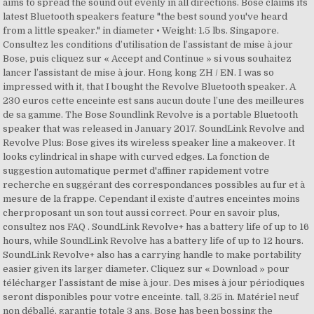
aims to spread the sound out evenly in all directions. Bose claims its
latest Bluetooth speakers feature "the best sound you've heard
from a little speaker." in diameter • Weight: 1.5 lbs. Singapore.
Consultez les conditions d’utilisation de l’assistant de mise à jour
Bose, puis cliquez sur « Accept and Continue » si vous souhaitez
lancer l’assistant de mise à jour. Hong kong ZH / EN. I was so
impressed with it, that I bought the Revolve Bluetooth speaker. A
230 euros cette enceinte est sans aucun doute l’une des meilleures
de sa gamme. The Bose Soundlink Revolve is a portable Bluetooth
speaker that was released in January 2017. SoundLink Revolve and
Revolve Plus: Bose gives its wireless speaker line a makeover. It
looks cylindrical in shape with curved edges. La fonction de
suggestion automatique permet d'affiner rapidement votre
recherche en suggérant des correspondances possibles au fur et à
mesure de la frappe. Cependant il existe d’autres enceintes moins
cherproposant un son tout aussi correct. Pour en savoir plus,
consultez nos FAQ . SoundLink Revolve+ has a battery life of up to 16
hours, while SoundLink Revolve has a battery life of up to 12 hours.
SoundLink Revolve+ also has a carrying handle to make portability
easier given its larger diameter. Cliquez sur « Download » pour
télécharger l’assistant de mise à jour. Des mises à jour périodiques
seront disponibles pour votre enceinte. tall, 3.25 in. Matériel neuf
non déballé, garantie totale 3 ans. Bose has been bossing the