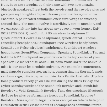
Noir. Bose are stepping up their game with two new amazing
bluetooth speakers, I test both the revolve and the revolve plus and
give you my thoughts. Cliquez dessus pour mettre à jour votre
enceinte. A perforated aluminium enclosure wraps seamlessly
around the … The Bose Revolve is a strikingly petite speaker, and
we can see it fitting into just about any space in your home… EAN
0017817741552. QuietComfort 35 wireless headphones II,
QuietComfort 35 wireless headphones, QuietControl 30 noise
cancelling headphones, SoundSport Free wireless headphones,
SoundSport Pulse wireless headphones, SoundSport wireless
headphones, SoundWear Companion Speaker, SoundLink … Tap and
hold the NFC touchpoint on your device to the top center of your
speaker. Le mercredi 21 août 2019, nous avons sorti une nouvelle
mise à jour pour les produits suivants. Par exemple : conteneurs,
matériaux de remplissage, sachets, compartiments thermoformés,
rembourrage, pâte à papier moulée. Asia Pacific Australia. [Update:
Bose products rarely go on sale, but during the Black Friday and
Cyber Monday weekend the SoundLink Revolve and SoundLink
Revolve+ … Voici SoundLink Revolve, l'une des enceintes Bluetooth
de Bose les plus performantes à ce jour. SoundLink Revolve /
Revolve + Mise à jour du logic... Placer ce Sujet en tête de liste pour
l'utilisateur actuel, classements et récompenses communautaires,