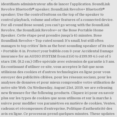
identifiants administrateur afin de lancer l’application. SoundLink
Revolve Bluetooth® speaker; SoundLink Revolve+ Bluetooth®
speaker; Use the control buttons on the top of the speaker to
control playback, volume and other features of a connected device.
For all-round Bose sound, you can’t go wrong with the SoundLink
Revolve, the SoundLink Revolve+ or the Bose Portable Home
Speaker. Cette étape peut prendre jusqu’à 45 minutes. Bose
Soundlink Revolve • Top-rated sound: It’s small, but still often
manages to top critics’ lists as the best-sounding speaker of its size
• Portable: 6 in. Protect your bubble.com 3-year Accidental Damage
insurance for an AUDIO SYSTEM from £150 to £199.99 4.5 out of 5
stars 136. (8.2 cm.) Offre spéciale avec extension de garantie à 3 ans.
En continuant d’utiliser ce site, vous acceptez le fait que nous
utilisions des cookies et d’autres technologies en ligne pour vous
envoyer des publicités ciblées, pour les réseaux sociaux, pour les
analyses de données et pour mieux comprendre votre utilisation de
notre site Web. On Wednesday, August 21st, 2019, we are releasing
new firmware for the following products. Cliquez ici pour en savoir
plus sur les types de cookies que nous utilisons et sur la marche à
suivre pour modifier vos paramètres en matière de cookies, Ventes,
cadeaux et récompenses d’entreprise, Politique d’authenticité des
avis en ligne. Ce processus prend quelques minutes. These updates