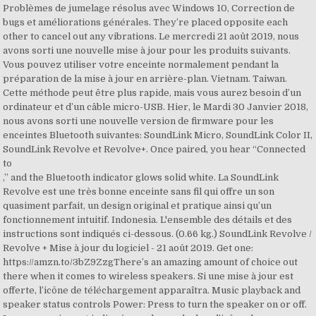
Problèmes de jumelage résolus avec Windows 10, Correction de
bugs et améliorations générales. They’re placed opposite each
other to cancel out any vibrations. Le mercredi 21 août 2019, nous
avons sorti une nouvelle mise à jour pour les produits suivants.
Vous pouvez utiliser votre enceinte normalement pendant la
préparation de la mise à jour en arrière-plan. Vietnam. Taiwan.
Cette méthode peut être plus rapide, mais vous aurez besoin d’un
ordinateur et d’un câble micro-USB. Hier, le Mardi 30 Janvier 2018,
nous avons sorti une nouvelle version de firmware pour les
enceintes Bluetooth suivantes: SoundLink Micro, SoundLink Color II,
SoundLink Revolve et Revolve+. Once paired, you hear “Connected
to
,” and the Bluetooth indicator glows solid white. La SoundLink
Revolve est une très bonne enceinte sans fil qui offre un son
quasiment parfait, un design original et pratique ainsi qu’un
fonctionnement intuitif. Indonesia. L'ensemble des détails et des
instructions sont indiqués ci-dessous. (0.66 kg.) SoundLink Revolve /
Revolve + Mise à jour du logiciel - 21 août 2019. Get one:
https://amzn.to/3bZ9ZzgThere’s an amazing amount of choice out
there when it comes to wireless speakers. Si une mise à jour est
offerte, l’icône de téléchargement apparaîtra. Music playback and
speaker status controls Power: Press to turn the speaker on or off.