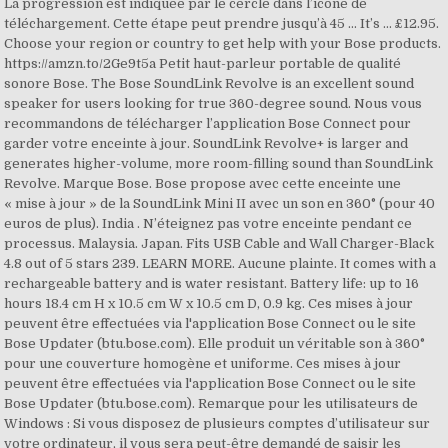
La progression est indiquée par le cercle dans l’icône de
téléchargement. Cette étape peut prendre jusqu’à 45 … It’s … £12.95.
Choose your region or country to get help with your Bose products.
https://amzn.to/2Ge9t5a Petit haut-parleur portable de qualité
sonore Bose. The Bose SoundLink Revolve is an excellent sound
speaker for users looking for true 360-degree sound. Nous vous
recommandons de télécharger l’application Bose Connect pour
garder votre enceinte à jour. SoundLink Revolve+ is larger and
generates higher-volume, more room-filling sound than SoundLink
Revolve. Marque Bose. Bose propose avec cette enceinte une
« mise à jour » de la SoundLink Mini II avec un son en 360° (pour 40
euros de plus). India . N’éteignez pas votre enceinte pendant ce
processus. Malaysia. Japan. Fits USB Cable and Wall Charger-Black
4.8 out of 5 stars 239. LEARN MORE. Aucune plainte. It comes with a
rechargeable battery and is water resistant. Battery life: up to 16
hours 18.4 cm H x 10.5 cm W x 10.5 cm D, 0.9 kg. Ces mises à jour
peuvent être effectuées via l'application Bose Connect ou le site
Bose Updater (btu.bose.com). Elle produit un véritable son à 360°
pour une couverture homogène et uniforme. Ces mises à jour
peuvent être effectuées via l'application Bose Connect ou le site
Bose Updater (btu.bose.com). Remarque pour les utilisateurs de
Windows : Si vous disposez de plusieurs comptes d’utilisateur sur
votre ordinateur, il vous sera peut-être demandé de saisir les