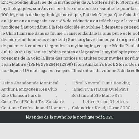
Encyclopédie illustrée de la mythologie de A. Cotterell et R. Storm. 
mythologiques, son Åuvre constitue une source essentielle pour la c
100 légendes de la mythologie nordique, Patrick Guelpa, Que Sais-Je".
en 1 jour ou en magasin avec -5% de réduction ou téléchargez la ver
nordique â aujourdâhui à la fois décriée et oubliée â demeure cepend
le Christianisme dans sa forme Transcendantale la plus pure et le pol
dernier était lumineux et ardent ; Surt au glaive flamboyant en garde
de paiement. contes et legendes la mythologie grecque Media Publi
Jul 12, 2020 By Denise Robins contes et legendes la mythologie gre
prenoms de la Voici la liste des notices gratuites pour mythes nord
Jean Mabire (ISBN: 9782841412396) from Amazon's Book Store. Des 
nordiques 119 mot saga en français. ­Illustration du volume 2 de la col
Usine Abandonnée Montréal
,
Hôtel Novotel Tunis Booking
,
Arthur Benzaquen Ken Club
,
Emci Tv Est Dans Quel Pays
,
Elle Chanson Parole
,
Restaurant Ste Marie 974
,
Carte Tarif Réduit Ter Solidaire
,
Lettre Arabe 2 Lettres
,
Costume Professionnel Homme
,
Calendrier Kendji Girac 2020
,
légendes de la mythologie nordique pdf 2020