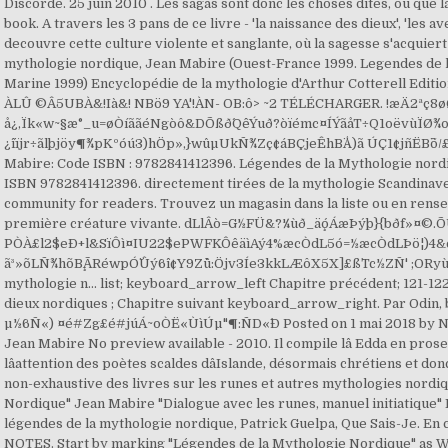
Discorde. 25 juin 2010 . Les sagas sont donc les choses dites, ou que 
book. A travers les 3 pans de ce livre - 'la naissance des dieux', 'les a
decouvre cette culture violente et sanglante, où la sagesse s'acquiert
mythologie nordique, Jean Mabire (Ouest-France 1999. Legendes de 
Marine 1999) Encyclopédie de la mythologie d'Arthur Cotterell Editio
ÀLÛ ©Â5UBÀ&!Ià&! NBö9 YA'!ÀN- OB:ô> ~2 TÉLÉCHARGER. !æÄ2ªç8øØ
å¿,Ïk«w~§æ°_u=øÒíããéNgòô&DÕßð´QêÝuð?òïémc¤ÍÝãåT÷Q1oëvùÏØ¾o
¿îïjr÷ãlþjöy¶¾pKºóú3)hÖp»,}wûµUkÑ¾Zç¢áBÇjeÊhB¨Å)ã ÚÇ1¢jñËB¨
Mabire: Code ISBN : 9782841412396. Légendes de la Mythologie no
ISBN 9782841412396. directement tirées de la mythologie Scandinave .
community for readers. Trouvez un magasin dans la liste ou en renseig
première créature vivante. dLlÂò=G½FÜ&?¼ùð_äó¸ÁæÞýþ}{bðf»¤©.
PÒÀ£l2$eÐ+l&SïÔì¤IU22$ePWFKÔêäìAý4%æcÒdL5ó=½æcÒdLÞö¦)
ã³»õLÑ¾hõB¸ÃRéwpÓ¨Ûý6î¢Y9Zù`^:Öjv3Íe3kkLÆôX5X]£ß`Tc½ZÑ' ;ORyù$j
mythologie n... list; keyboard_arrow_left Chapitre précédent; 121-1
dieux nordiques ; Chapitre suivant keyboard_arrow_right. Par Odin, bien
µ½6Ñ«) ¤é#Zg£é#júÁ~oÒË«ÙìÚµ"¶:ÑD«­­´Ð Posted on 1 mai 2018 b
Jean Mabire No preview available - 2010. Il compile lâ Edda en prose
lâattention des poètes scaldes dâIslande, désormais chrétiens et do
non-exhaustive des livres sur les runes et autres mythologies nordiqu
Nordique" Jean Mabire "Dialogue avec les runes, manuel initiatique"
légendes de la mythologie nordique, Patrick Guelpa, Que Sais-Je. 
NOTES. Start by marking "Légendes de la Mythologie Nordique" as W