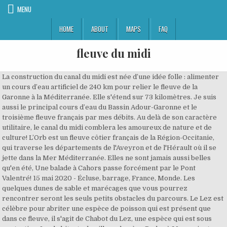
MENU
HOME
ABOUT
MAPS
FAQ
fleuve du midi
La construction du canal du midi est née d’une idée folle : alimenter un cours d’eau artificiel de 240 km pour relier le fleuve de la Garonne à la Méditerranée. Elle s'étend sur 73 kilomètres. Je suis aussi le principal cours d’eau du Bassin Adour-Garonne et le troisième fleuve français par mes débits. Au delà de son caractère utilitaire, le canal du midi comblera les amoureux de nature et de culture! L’Orb est un fleuve côtier français de la Région-Occitanie, qui traverse les départements de l'Aveyron et de l'Hérault où il se jette dans la Mer Méditerranée. Elles ne sont jamais aussi belles qu'en été, Une balade à Cahors passe forcément par le Pont Valentré! 15 mai 2020 - Écluse, barrage, France, Monde. Les quelques dunes de sable et marécages que vous pourrez rencontrer seront les seuls petits obstacles du parcours. Le Lez est célèbre pour abriter une espèce de poisson qui est présent que dans ce fleuve, il s'agit de Chabot du Lez, une espèce qui est sous protection. Les habitants du village du père Pedro à Mangarivotra sont en deuil. La région est traversée par de nombreux cours d’eau, dont certains sont des fleuves côtiers importants tant par leur taille que par leur rôle économique ou plus généralement par leur impact sur la vie des hommes. Fleuve du Midi : définitions pour mots croisés Vous trouverez sur cette page les mots correspondants à la définition « Fleuve du Midi » pour des mots fléchés. Au Moyen Âge, pour désigner l'Aude, on employa aussi les termes Adice, de nouveau Atax, Fluvium Atacis, Flumine Atace, Flumen Ataze ou encore Juxta Aditum fluvium[5]. Il prend sa source dans les monts de l'Escandorgue au mont Bouviala (Aveyron), alt. Juste devant le Bazacle, le Canal de Brienne est arrêté par une écluse avant de se jeter dans la Garonne. Il prend sa source dans le Massif Central dans le département de l’Ardèche, en altitude dans les Cévennes. Les berges de la Garonne sont le premier paysage que je me suis mise à photographier. Quatre environnements de navigation différents (Canal du Midi, Fleuve Hérault, Méditerranée et Lagune de Thau), Trois passages d'écluse où il faut porter un peu. (Garona en occitan, en catalan et en espagnol)Fleuve principal du Sud-Ouest de la France. Elle est traversée par le canal du Midi, le fleuve de l’Aude et le Fresquel (un affluent de l’Aude). Le barrage de Toulouse est plaisant à regarder, apparaissant comme une large cascade bruyante au beau milieu du paisible fleuve. Qu'est ce que je vois? la Garonne. Pique-nique possible au Fort Brescou au large de Agde. Découvrez les bonnes réponses, synonymes et autres types d'aide pour résoudre chaque puzzle, Pratique courante chez les ecclesiastiques, Confirme que le pays basque est une region bien arrosee, Se dit dune chose qui nest pas dans la norme, On le met sous les aisselles pour sentir bon. S Rivières - Fleuves à Toulouse Le barrage de Toulouse est plaisant à regarder, apparaissant comme une large cascade bruyante au beau milieu du paisible fleuve. Notamment en contrebas du palais de la Berbie, où elles ont été très, Les bords du Gers à Auch sont une occasion de se promener au bord de l'eau tout en pouvant admirer la ville située en haut sur la, Vous êtes à Auch, aux abords du Gers (Cf. Il existe ici une pente d'eau, c'e Rivières - Fleuves à Auch 884 m., dans la commune du Clapier, proche du village de Roqueredonde. La source est à 1350 mètres d’altitude au pied du sombre Gerbier de Jonc. Partez à la découverte du célèbre Canal du Midi grâce au tourisme fluvial. La matière : la pierre du Midi Aves ses 29 kilomètres de longueur, le Lez est un fleuve côtier qui se jette dans la mer Méditerranée. Les Fleuves et cours d’eau. des eaux du fleuve Garonne, la Ville rose ... Partez pour un périple de deux jours entièrement consacré au canal du Midi ! fleuve du midi — Solutions pour Mots fléchés et mots croisés ✍ Cliquez sur un mot pour découvrir sa définition. Tous les ans ses crues forcent des millions de chinois à l'exode. Découvrir l'histoire de ces murailles qui maintiennent la route et le village. La superficie totale du plateau est de 1 200 ha. La cité de Carcassonne regroupe le château comtal entouré de ses fortifications et de ses tours. Découvrez les bonnes réponses, synonymes et autres types d'aide pour résoudre chaque puzzle Il faut conjurer le mal sans retard et sauver l'Aude menacée dans son intégrité historique. 1 « La source du Rhône », dans Arlésiennes, Chroniques, légendes, contes et souvenirs biographiques ; 1 Les « terriens », c’est-à-dire les gens d’un pays, se reconnaissent souvent dans le fleuve qui les nourrit, qui définit leur espace, qui leur dessine une limite mais aussi des directions, en ouvrant vers d’autres contrées. Il constitue un véritable trait … Le canal du midi passe aussi par Montech, petit village du Tarn et Garonne, près de Montauban. FLEUVE DU MIDI - Solution Mots Fléchés et Croisés La solution à ce puzzle est constituéè de 3 lettres et commence par la lettre V Les solutions pour FLEUVE DU MIDI de mots fléchés et mots croisés. Certains auteurs antiques ont nommé le fleuve Narbôn (Polybe)[4] En 1342, le cartulaire roussillonnais d'Alart la nomme l'Auda ou la Ribera d'Aude[5]. S, Autrefois, le village s’appelait sobrement Belmont. The Oppidum of Ensérune, La Maison du Malpas highlights these unique sites for the pleasure of all lovers of culture and tourism. Il a donné son nom au département de l'Aude. La marée se fait sentir jusqu'à Casseuil, soit 12 km en amont de Langon. Il constitue un véritable trait … La solution à ce puzzle est constituéè de 3 lettres et commence par la lettre V. TOU LINK SRLS Capitale 2000 euro, CF 02484300997, P.IVA 02484300997, REA GE - 489695, PEC: Les solutions pour FLEUVE DU MIDI de mots fléchés et mots croisés. Canal du Midi Le canal du Midi rejoint l' étang de Thau aux Onglous. Carcassonne c’est aussi la Bastide Saint Louis construite en 1260, le portail des Jacobins datant du … Au delà de son caractère utilitaire, le canal du midi comblera les amoureux de nature et de culture! Au fond, la colline de Sète (mont Saint-Clair). Les croisières chic d’Athos vous feront traverser le canal pendant 5 jours en passant notamment par Portiragnes et Carcassonne. C'est assez impressionna, Quand il fait chaud rien de mieux qu'une baignade dans un coin de l'Aveyron, Les berges du Tarn à Albi offrent de très belles promenades. Très belle randonnée en boucle à faire en kayak de mer ou gonflable à la journée. L’alimentation du canal du Midi en aval de Carcassonne Le canal du Midi, dans sa partie Est (versant méditerranéen) est alimenté par des prises d’eau dans les fleuves ou en rivière, venant compléter le système des sources du canal en Montagne Noire. Le canal des Deux-Mers. FLEUVE COTIER BRETDES MONTS DU MIDI La solution à ce puzzle est constituéè de 3 lettres et commence par la lettre V Les solutions pour FLEUVE COTIER BRETDES MONTS DU MIDI de mots fléchés et mots croisés. Le fleuve est navigable de l'océan à Langon. Selon toute vraisemblance, le nom actuel vient d'une évolution progres… La construction du canal du midi est née d’une idée folle : alimenter un cours d’eau artificiel de 240 km pour relier le fleuve de la Garonne à la Méditerranée. verserait encore le bassin de ce malheureux fleuve. Troisième fleuve du monde le Yang- Tsé est sans doute le plus dangereux. Et très relaxant. DU FLEUVE ROUGE AU DELTA DU MÉKONG Découvrez le Vietnam en pendant 19 jours Hanoi, Mai Chau, Baie de Halong, Hué, Hoï An, Ben Tre, Ho Coc et Ho-Chi-Minh-Ville Nous avons conçu ce circuit original pour rester à proximité de la population Vietnamienne si chaleureuse et accueillante, tout en découvrant ce si beau pays. Liste des synonymes possibles pour «Cours du midi»: Fleuve côtier; Département de la Provence-Alpes-Côte d’Azur; Le 83 sur une liste; Fleuve; Coule en France; Mesure; Fleuve côtier de France; Il coule à côté de chez lui... Fleuve de France; Département Quand vous approcherez du centre ville, vous ne pourrez pas louper cet, La Neste d'Aure traverse plusieurs villages du parc national des Pyrénées, dont Saint Lary Soulan. Il existe ici une pente d'eau, c'e, En l'honneur de l'ancien maire d'Auch et député du Gers jusqu'en 2001, la promenade du nom de Claude Desbons sur les bords du Gers, Le barrage de l'île du Ramier de Toulouse, et plus particulièrement le bâtiment de l'usine hydroélectrique est une belle bâtisse e, © monnuage 2007-, le réseau social de voyageurs, Les 15 plus beaux villages en Midi Pyrénées, Les 10 meilleures stations de ski des Pyrénées, 15 lieux à voir absolument en Midi-Pyrénées. Le point d’altitude culminant à 312 mètres. Après un parcours de 529 km, je me jette dans l’océan Atlantique par l’estuaire de la Gironde. Dans l'Antiquité, l'Aude était appelée Atax par les Romains[3]. 234 ANNALES DU MIDI. Légèrement exentré par rapport au centre ville, longez les bords du Lot, Le Canal du Midi à Castanet, c'est un lieu où l'on peut se ressourcer, marcher, courir, faire du vélo... Bref un lieu pour tout le. Un canal latéral a été construit au XIXe siècle pour joindre Langon (Castets-en-Dorthe) à Toulouse (liaison avec le canal du Midi de Toulouse à Sète). Grâce à vous la base de définition peut s’enrichir, il suffit pour cela de renseigner vos définitions dans le formulaire. – à bord de votre bateau de location ou yacht fluvial. Une expérience unique qui ne nécessite ni expérience ni permis ! Le canal du Midi s’étend de Toulouse à Marseillan mais c’est à Argeliers qu’on vous conseille de d’embarquer. Prolongé par le canal latéral à la Garonne, votre croisière sur le Canal du Midi vous permet de parcourir jusqu’à 500 km – et sans permis ! Voir plus d'idées sur le thème Etang, Fleuve, Lac. Dominant vers l’ouest la vallée du Rhône, à 8 500 mètres à l’est du fleuve, et enserré entre la ville de Saint-Paul-Trois-Châteaux au Nord, Saint-Restitut et la ville de Bollène au Sud. On m’appelle : la Garonne ! Découvrez les bonnes réponses, synonymes et autres types … La Loire