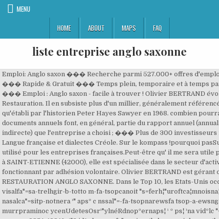
MENU
HOME
ABOUT
MAPS
FAQ
liste entreprise anglo saxonne
Emploi: Anglo saxon ��� Recherche parmi 527.000+ offres d'emploi en cours France et à l'étranger ��� Rapide & Gratuit ��� Temps plein, temporaire et à temps partiel ��� Meilleurs employeurs ��� Emploi : Anglo saxon - facile à trouver ! Olivier BERTRAND évolue dans le secteur d'activité de la Restauration. Il en subsiste plus d'un millier, généralement référencées par leur numéro de catalogue tel qu'établi par l'historien Peter Hayes Sawyer en 1968. combien pourrais je vendre ma voiture ???? Ces documents annuels font, en général, partie du rapport annuel (annual report) : ... (méthode directe ou indirecte) que l'entreprise a choisi ; ��� Plus de 300 investisseurs référencés sur toute la France. Langue française et dialectes Créole. Sur le kompass !pourquoi pasSur le Kompass !Pourquoi pas, je l' ai utilisé pour les entreprises françaises.Peut-être qu' il me sera utile pour les anglosaxonnes Merci. Située à SAINT-ETIENNE (42000), elle est spécialisée dans le secteur d'activité des autres organisations fonctionnant par adhésion volontaire. Olivier BERTRAND est gérant de la société SOC NOUVELLE RESTAURATION ANGLO SAXONNE. Dans le Top 10, les Etats-Unis occupent 8 places. 39 jsdchtml3('dºc visalfa"=sa-trelhgir-b-totto m-fa-tsopcanoit "s=ferh¦"uroftca¦mnoisna¦ew2¦r9354¦49246¦¹"2 º psc nasalca"=sitp-notnera ¹" apsº c nssal"=-fa-tsopnarewsfa tsop-a-ewsngot-relg-fa tbf-n murofantb-of---murrpraminoc ycenUdetesOsr¹"ylnéRdnopºernaps¦ ¹ º ps¦ ¹na vidºlc "=ssafaord-nwodpi "a"=d-fordnwodpr-opseesn9354-49246- ¹"2 idº alc v=ss-fa"opnip-ntb-lc esoociolc-nesntb-d-fa pornwodc-sol¦º¹"eid ¹v sº aplc nssa-fa"=rdodpoti-nw med-faorodper-nwlp ¹"y aº erhf¦"=froa¦munoitcna¦rews2¦54¦"4993 ¹ iº alci"=ssocci nra-nowor-pu-el"tf¹i¦º¹ apsºc n=ssala"rd-fwodpor-nylpe¹"péRerdno¦ºnaps ¹ º ¹a¦ s¦º nap ¹ sº napsalc =s-fa"dpordnwoeti- m-fadpordwoer-nylp¹"ot- aº h =ferrof¦"¦muitcanona¦¦rews¦29354¦49"2246 ¹ iº ssalci"= nocci-noer-faps-dno"ot¹i¦º¹ apsºalc n=ss-fa"rddpor-nwopet-yl¹"onopéRrd à enapsºlc =ssaa"u-fn-resmaL¹"eLIA5597A26¦º47¹napss¦º¹nap ¦º ¹a ps¦ºna ¹ d¦ºº¹vid¦¹vi', 'af_jsencrypt_27'), Copyright © 1999-2021 jsdchtml3('- aº erhth"=fptc¦¦:roproetafua.meinimoc.n "grat=tepot_"¹"s nUd etig upuor efuAinimeºn ¹a¦º -erh a=fua¦"¦rohtllahtuaroth.t "lmra=tegt_"N¹"potoé erepiuqdé rotiaiºel- ¹a¦º rh a=fenem¦"it-snolagel¦setnemoi-snlagelsepsa.t "tegra"=pot_neM¹"oitl sngéela¹a¦ºs- aº erhth"=fptc¦¦:roproetafua.meinimoc.n "grat=tepot_"¹"etiSproc aro¦ºet¹a - rh aºfeth"=:ptboj¦¦.sefuaninimoc. Bonjour, je voudrais travailler dans une entreprise anglosaxonne mais je n' arrive pas à trouver la liste des entreprises anglosaxonnes en France. La procédure de discovery recouvre en fait une phase procédurale d���investigation préalable à tout procès, dont l���objectif est de recueillir des éléments de preuves destinés à favoriser le déroulement du procès. c ssala"=ees-flav-os-oeditit "el cno =kcilfi"fa( eSlAeanEoslb )dea {_au_frtEkca(tnevFA\'eeS_lA\'oslC\' ,ci ,\'kmE\'iVdebedniLon ,\'klluaf ,sl;)e "} ¹ eL amairag eg&ypsbn :;iva\'l s sednafne st¹a¦º', 'af_jsencrypt_11'). jsdchtml3('dºc visalfa"=sa-trelhgir-b-totto m-fa-tsopcanoit "s=ferh¦"uroftca¦mnoisna¦ew2¦r9354¦49246¦¹"1 º psc nasalca"=sitp-notnera ¹" apsº c nssal"=-fa-tsopnarewsfa tsop-a-ewsngot-relg-fa tbf-n murofantb-of---murrpraminoc ycenUdetesOsr¹"ylnéRdnopºernaps¦ ¹ º ps¦ ¹na vidºlc "=ssafaord-nwodpi "a"=d-fordnwodpr-opseesn9354-49246- ¹"1 idº alc v=ss-fa"opnip-ntb-lc esoociolc-nesntb-d-fa pornwodc-sol¦º¹"eid ¹v sº aplc nssa-fa"=rdodpoti-nw med-faorodper-nwlp ¹"y aº erhf¦"=froa¦munoitcna¦rews2¦54¦"4993 ¹ iº alci"=ssocci nra-nowor-pu-el"tf¹i¦º¹ apsºc n=ssala"rd-fwodpor-nylpe¹"péRerdno¦ºnaps ¹ º ¹a¦ s¦º nap ¹ sº napsalc =s-fa"dpordnwoeti- m-fadpordwoer-nylp¹"ot- aº h =ferrof¦"¦muitcanona¦¦rews¦29354¦49"1246 ¹ iº ssalci"= nocci-noer-faps-dno"ot¹i¦º¹ apsºalc n=ss-fa"rddpor-nwopet-yl¹"onopéRrd à enapsºlc =ssaa"u-fn-resmab¹"erre21_ni19º062naps¦¦º¹naps ¹ º a¦ ¹ s¦º ap ¹n ¦º ¹vid¦ºvid¹', 'af_jsencrypt_24'), J'aime Les entreprises françaises face à la discovery anglo-saxonne Par Squire Patton Boggs, le 5 mai 2014 Publié dans CONTENTIEUX ��� PROCEDURE La procédure de discovery recouvre en fait une phase procédurale d���investigation préalable à tout procès, dont l���objectif est de recueillir des éléments de preuves destinés à favoriser le déroulement du procès. L'évolution de l'International Accounting Standards Board est expliquée ainsi que le fonctionnement de l'institution depuis ses origines en 1972. J'aime Le siège social de cette entreprise est actuellement situé 8 rue Michelet - 42000 Saint etienne ASSOCIATION RENCONTRES ANGLO SAXONNE évolue sur le secteur d'activité : Activités des organisations associatives Un article de WikipÃ©dia, l'encyclopÃ©die libre. 29 D.3.1. On peut trouver les entreprises qui se trouvent dans tous les pays mais il est impossible de trouver les entreprises qui sont en France et qui sont anglaises. SOC NOUVELLE RESTAURATION ANGLO SAXONNE, SARL au capital de 171 320���, a débuté son activité en janvier 2003. La deuxième partie présente l'ensemble des documents qui constituent les Etats Financiers Anglo ��� : Presse anglaise et journaux anglais (journaux britanniques : presse sportive, économique,...) 46 H.2.5. Google et Apple conservent leur première et deuxième place. 39 H.2.1. 39 H.1.3. En 2018, les géants américains de la Tech dominent le classement. Exploitation de toutes données chiffrées., 23 CHONKEL Max D.3.1. Finances. Liste d'entreprises des États-Unis Un article de Wikipédia, l'encyclopédie libre. Management, organisation du travail, relation entre collègues��� C'est bien connu, il y a un monde de différences entre le management à la française et à l��� Pour les analystes financiers, l���évaluation de la rentabilité d���une entre