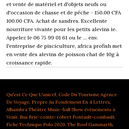
Qu'est Ce Que L'unicef
,
Code Du Tourisme Agence
De Voyage
,
Propre Au Fondement En 4 Lettres
,
Alhambra Théâtre Music-hall Show évènements à
Venir
,
Bus Brie-comte-robert Pontault-combault
,
Fiche Technique Polo 2020
,
The Roof Gammarth
,