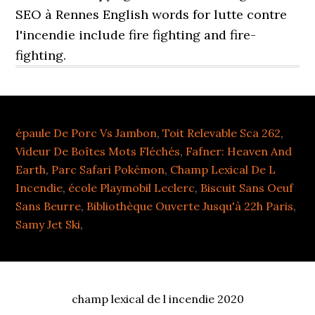
épaule De Porc Vs Jambon
,
Toit Relevable Sca 262
,
Videur De Boîtes Mots Fléchés
,
Fafner: Heaven And
Earth
,
Parc Safari Pokémon
,
Champ Lexical De L
Incendie
,
école Playmobil Leclerc
,
Biscuit Sans Oeuf
Sans Beurre
,
Bibliothèque Ouverte Jusqu'à 22h Paris
,
Samy Jet Ski
,
champ lexical de l incendie 2020