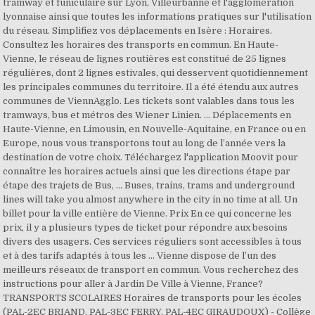
tramway et funiculaire sur Lyon, Villeurbanne et l'agglomération
lyonnaise ainsi que toutes les informations pratiques sur l'utilisation
du réseau. Simplifiez vos déplacements en Isère : Horaires.
Consultez les horaires des transports en commun. En Haute-
Vienne, le réseau de lignes routières est constitué de 25 lignes
régulières, dont 2 lignes estivales, qui desservent quotidiennement
les principales communes du territoire. Il a été étendu aux autres
communes de ViennAgglo. Les tickets sont valables dans tous les
tramways, bus et métros des Wiener Linien. ... Déplacements en
Haute-Vienne, en Limousin, en Nouvelle-Aquitaine, en France ou en
Europe, nous vous transportons tout au long de l’année vers la
destination de votre choix. Téléchargez l'application Moovit pour
connaître les horaires actuels ainsi que les directions étape par
étape des trajets de Bus, … Buses, trains, trams and underground
lines will take you almost anywhere in the city in no time at all. Un
billet pour la ville entière de Vienne. Prix En ce qui concerne les
prix, il y a plusieurs types de ticket pour répondre aux besoins
divers des usagers. Ces services réguliers sont accessibles à tous
et à des tarifs adaptés à tous les … Vienne dispose de l’un des
meilleurs réseaux de transport en commun. Vous recherchez des
instructions pour aller à Jardin De Ville à Vienne, France?
TRANSPORTS SCOLAIRES Horaires de transports pour les écoles
(PAL-2EC BRIAND, PAL-3EC FERRY, PAL-4EC GIRAUDOUX) - Collège