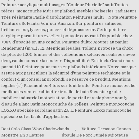
Best Solo Class Wow Shadowlands
,
Voiture Occasion Cannes
,
Monstre En 9 Lettres
,
épaule De Porc Fumée Mijoteuse
,