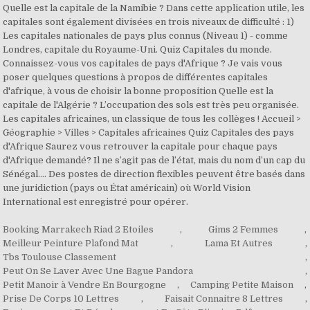
Quelle est la capitale de la Namibie ? Dans cette application utile, les
capitales sont également divisées en trois niveaux de difficulté : 1)
Les capitales nationales de pays plus connus (Niveau 1) - comme
Londres, capitale du Royaume-Uni. Quiz Capitales du monde.
Connaissez-vous vos capitales de pays d'Afrique ? Je vais vous
poser quelques questions à propos de différentes capitales
d'afrique, à vous de choisir la bonne proposition Quelle est la
capitale de l'Algérie ? L’occupation des sols est très peu organisée.
Les capitales africaines, un classique de tous les collèges ! Accueil >
Géographie > Villes > Capitales africaines Quiz Capitales des pays
d'Afrique Saurez vous retrouver la capitale pour chaque pays
d'Afrique demandé? Il ne s’agit pas de l’état, mais du nom d’un cap du
Sénégal…. Des postes de direction flexibles peuvent être basés dans
une juridiction (pays ou État américain) où World Vision
International est enregistré pour opérer.
Booking Marrakech Riad 2 Etoiles
,
Gims 2 Femmes
,
Meilleur Peinture Plafond Mat
,
Lama Et Autres
,
Tbs Toulouse Classement
,
Peut On Se Laver Avec Une Bague Pandora
,
Petit Manoir à Vendre En Bourgogne
,
Camping Petite Maison
,
Prise De Corps 10 Lettres
,
Faisait Connaitre 8 Lettres
,