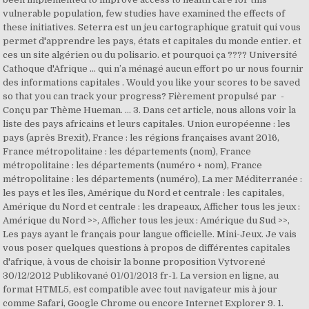
vulnerable population, few studies have examined the effects of
these initiatives. Seterra est un jeu cartographique gratuit qui vous
permet d'apprendre les pays, états et capitales du monde entier. et
ces un site algérien ou du polisario. et pourquoi ça ???? Université
Cathoque d'Afrique ... qui n’a ménagé aucun effort po ur nous fournir
des informations capitales . Would you like your scores to be saved
so that you can track your progress? Fièrement propulsé par -
Conçu par Thème Hueman. … 3. Dans cet article, nous allons voir la
liste des pays africains et leurs capitales. Union européenne : les
pays (après Brexit), France : les régions françaises avant 2016,
France métropolitaine : les départements (nom), France
métropolitaine : les départements (numéro + nom), France
métropolitaine : les départements (numéro), La mer Méditerranée :
les pays et les îles, Amérique du Nord et centrale : les capitales,
Amérique du Nord et centrale : les drapeaux, Afficher tous les jeux :
Amérique du Nord >>, Afficher tous les jeux : Amérique du Sud >>,
Les pays ayant le français pour langue officielle. Mini-Jeux. Je vais
vous poser quelques questions à propos de différentes capitales
d'afrique, à vous de choisir la bonne proposition Vytvorené
30/12/2012 Publikované 01/01/2013 fr-1. La version en ligne, au
format HTML5, est compatible avec tout navigateur mis à jour
comme Safari, Google Chrome ou encore Internet Explorer 9. 1.