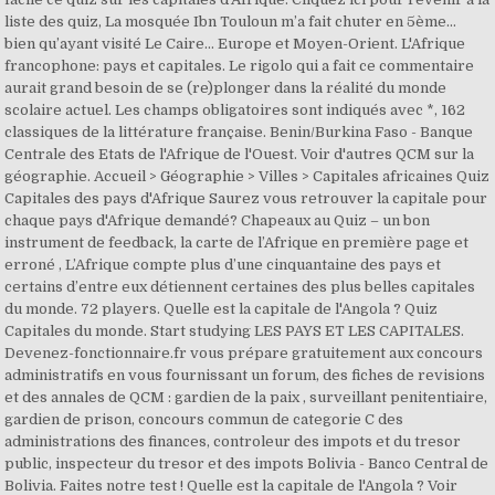
liste des quiz, La mosquée Ibn Touloun m’a fait chuter en 5ème…
bien qu’ayant visité Le Caire… Europe et Moyen-Orient. L'Afrique
francophone: pays et capitales. Le rigolo qui a fait ce commentaire
aurait grand besoin de se (re)plonger dans la réalité du monde
scolaire actuel. Les champs obligatoires sont indiqués avec *, 162
classiques de la littérature française. Benin/Burkina Faso - Banque
Centrale des Etats de l'Afrique de l'Ouest. Voir d'autres QCM sur la
géographie. Accueil > Géographie > Villes > Capitales africaines Quiz
Capitales des pays d'Afrique Saurez vous retrouver la capitale pour
chaque pays d'Afrique demandé? Chapeaux au Quiz – un bon
instrument de feedback, la carte de l’Afrique en première page et
erroné , L’Afrique compte plus d’une cinquantaine des pays et
certains d’entre eux détiennent certaines des plus belles capitales
du monde. 72 players. Quelle est la capitale de l'Angola ? Quiz
Capitales du monde. Start studying LES PAYS ET LES CAPITALES.
Devenez-fonctionnaire.fr vous prépare gratuitement aux concours
administratifs en vous fournissant un forum, des fiches de revisions
et des annales de QCM : gardien de la paix , surveillant penitentiaire,
gardien de prison, concours commun de categorie C des
administrations des finances, controleur des impots et du tresor
public, inspecteur du tresor et des impots Bolivia - Banco Central de
Bolivia. Faites notre test ! Quelle est la capitale de l'Angola ? Voir