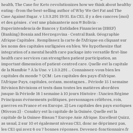
health, The Case for Keto revolutionizes how we think about healthy
eating--from the best-selling author of Why We Get Fat and The
Case Against Sugar. v 1.3.3.291 19/31. En CE1, il y a des cancres (moi)
et des génies . c’est une plaisanterie non !!! Bolivia -
Superintendencia de Bancos y Entidades Financieras (SBEF)
(Banking) Bosnia and Herzegovina - Central Bank. Géographie
Afrique Capitales . Remplissez la carte de l'Afrique en cliquant sur
les noms des capitales surlignées en bleu. We hypothesize that
integration of a mental health care package into versatile first-line
health care services can strengthen patient participation, an
important dimension of patient-centred care. Quelle est la capitale
de la Namibie ? À la Une. v 1.3.3.291 ... Connaissez-vous bien les
capitales du monde ? QCM : Les capitales des pays d'Afrique.
l’Afrique Pays, capitales, océans, montagnes... Période 15 1 semaine
Révision Révisions et tests dans toutes les matières abordées
jusque-là Période 16 1 semaine à 10 jours Histoire : l’Ancien Régime
Principaux événements politiques, personnages célèbres, rois,
guerres en France et en Europe, 2) Les capitales des pays exotiques
(Niveau 2) - Conakry est la capitale de la Guinée. Quelle est la
capitale de la Guinee-Bissau ? Europe Asie Afrique. Excellent Quizz,
as usual, 2 sur 10 et également niveau CE1, donc ne déprimez pas,
les CE1 qui avez 6 ou 7 bonnes réponses. Devenez-fonctionnaire.fr