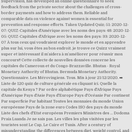
Supervision, has developed an online questionnaire to seek
feedback from the private sector about the challenges of cross-
border payments and how to address them. Reliable and
comparable data on violence against women is essential for
prevention and response efforts. Taken Updated Quiz; 51: 2020-12-
07: QUIZ-Capitales d'Amérique avec les noms des pays: 48: 2020-12-
05: QUIZ-Capitales d'Afrique avec les noms des pays: 33: 2020-12-
07 À tous ceux qui voudraient explorer le monde et en apprendre
plus sur lui, vous êtes au bon endroit. je trouve ce Quizz vraiment
super et intéressant il m’aidera à m’améliorer pour réussir mon
concours!! Cette collecte de nouvelles données concerne les
capitales du Cameroun et du Congo-Brazzaville. Bhutan - Royal
Monetary Authority of Bhutan. Bermuda Monetary Authority.
Questionnaire. Les Mérovingiens. Tous. Mis à jour 21/12/2020. ➡️
Liste de 120 quiz de culture générale en cliquant ici. Quelle la
capitale du Kenya ? Par ordre alphabétique Pays d'Afrique Pays
d'Amérique Pays d'Asie Pays d'Europe Pays d'Océanie Par continent
Par superficie Par habitant Toutes les monnaies du monde Union
européenne Pays de la zone euro Codes ISO des pays du monde
Liste des chefs d'Etat européens Premiers Ministres des … Dodoma
Praia Luanda Je ne sais pas. Les villes les plus visitées par les
touristes sont Le Cap, Le Caire et Tunis. After a century of
misunderstanding the differences between diet, weight control, and