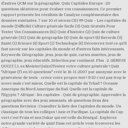
d'autres QCM sur la géographie. Quiz Capitales Europe : 20
questions aléatoires pour évaluer vos connaissances. Ce premier
rapport présente les résultats de l’analyse complémentaire des
données existantes. 7 sur 10 et niveau CE1 !!!!! Quiz – Les capitales du
monde (Difficile) Culture générale facile (3) Quiz Gratuits Pour
Tester Vos Connaissances (45) Quiz d’histoire (2) Quiz de culture
générale (35) Quiz de géographie (4) Quiz de sport (4) Records (3)
Santé (1) Science (4) Sport (1) Technologie (4) Découvrez tout ce qu'il
faut savoir sur les capitales du monde et d'autres faits intéressants.
Keywords: Géographie, jeux, jeux de quiz, cartes muettes, jeux de
géographie, jeux éducatifs. Sélection par continent. Plus . 2. GENIUS
QUIZZ (⚠️ ex MeisterQuizz)Testez votre culture générale ! Quiz
"Afrique (l') en 10 questions" créé le 16-11-2007 par anonyme avec le
générateur de tests - créez votre propre test ! 9/10 c’est pas trop le
score mais c’est mieux. Quelle est la capitale du Tchad ? Oceanie
Amerique du Nord Amerique du Sud. Quelle est la capitale de
l'Egypte ? Afrique : les capitales - Quiz de géographie: Apprendre la
géographie avec des jeux amusants. nb questions Sens des
questions Revision : Consulter la liste des Capitales du monde. Un
classique de tous les collèges ! Asie et Pacifique. La capitale du Cap-
vert c’est Praia et non Dakar qui est celle du Sénégal . Explorez
notre grande variété de quiz! Dans cet article vous trouverez les