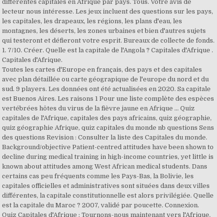
différentes capitales en Afrique par pays. Tous. Votre avis de
lecteur nous intéresse. Les jeux incluent des questions sur les pays,
les capitales, les drapeaux, les régions, les plans d'eau, les
montagnes, les déserts, les zones urbaines et bien d'autres sujets
qui testeront et défieront votre esprit. Bureaux de collecte de fonds.
1. 7/10. Créer. Quelle est la capitale de l'Angola ? Capitales d'Afrique .
Capitales d'Afrique.
Toutes les cartes d'Europe en français, des pays et des capitales
avec plan détaillée ou carte géograpique de l'europe du nord et du
sud. 9 players. Les données ont été actualisées en 2020. Sa capitale
est Buenos Aires. Les raisons 1 Pour une liste complète des espèces
vertébrées hôtes du virus de la fièvre jaune en Afrique … Quiz
capitales de l'Afrique, capitales des pays africains, quiz géographie,
quiz géographie Afrique, quiz capitales du monde nb questions Sens
des questions Revision : Consulter la liste des Capitales du monde.
Background/objective Patient-centred attitudes have been shown to
decline during medical training in high-income countries, yet little is
known about attitudes among West African medical students. Dans
certains cas peu fréquents comme les Pays-Bas, la Bolivie, les
capitales officielles et administratives sont situées dans deux villes
différentes, la capitale constitutionnelle est alors privilégiée. Quelle
est la capitale du Maroc ? 2007, validé par poucette. Connexion.
Quiz Capitales d'Afrique : Tournons-nous maintenant vers l'Afrique.