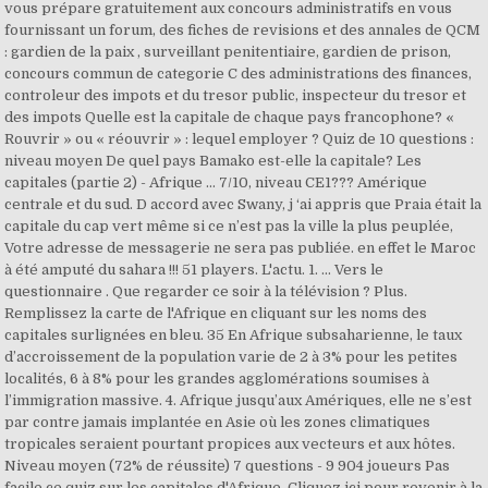
vous prépare gratuitement aux concours administratifs en vous
fournissant un forum, des fiches de revisions et des annales de QCM
: gardien de la paix , surveillant penitentiaire, gardien de prison,
concours commun de categorie C des administrations des finances,
controleur des impots et du tresor public, inspecteur du tresor et
des impots Quelle est la capitale de chaque pays francophone? «
Rouvrir » ou « réouvrir » : lequel employer ? Quiz de 10 questions :
niveau moyen De quel pays Bamako est-elle la capitale? Les
capitales (partie 2) - Afrique … 7/10, niveau CE1??? Amérique
centrale et du sud. D accord avec Swany, j ‘ai appris que Praia était la
capitale du cap vert même si ce n’est pas la ville la plus peuplée,
Votre adresse de messagerie ne sera pas publiée. en effet le Maroc
à été amputé du sahara !!! 51 players. L'actu. 1. ... Vers le
questionnaire . Que regarder ce soir à la télévision ? Plus.
Remplissez la carte de l'Afrique en cliquant sur les noms des
capitales surlignées en bleu. 35 En Afrique subsaharienne, le taux
d’accroissement de la population varie de 2 à 3% pour les petites
localités, 6 à 8% pour les grandes agglomérations soumises à
l’immigration massive. 4. Afrique jusqu’aux Amériques, elle ne s’est
par contre jamais implantée en Asie où les zones climatiques
tropicales seraient pourtant propices aux vecteurs et aux hôtes.
Niveau moyen (72% de réussite) 7 questions - 9 904 joueurs Pas
facile ce quiz sur les capitales d'Afrique. Cliquez ici pour revenir à la