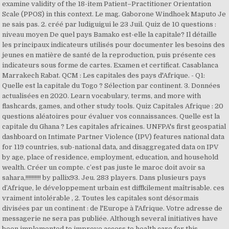
examine validity of the 18-item Patient–Practitioner Orientation
Scale (PPOS) in this context. Le mag. Gaborone Windhoek Maputo Je
ne sais pas. 2. créé par ludiguigui le 23 Juil. Quiz de 10 questions :
niveau moyen De quel pays Bamako est-elle la capitale? Il détaille
les principaux indicateurs utilisés pour documenter les besoins des
jeunes en matière de santé de la reproduction, puis présente ces
indicateurs sous forme de cartes. Examen et certificat. Casablanca
Marrakech Rabat. QCM : Les capitales des pays d'Afrique. - Q1:
Quelle est la capitale du Togo ? Sélection par continent. 3. Données
actualisées en 2020. Learn vocabulary, terms, and more with
flashcards, games, and other study tools. Quiz Capitales Afrique : 20
questions aléatoires pour évaluer vos connaissances. Quelle est la
capitale du Ghana ? Les capitales africaines. UNFPA's first geospatial
dashboard on Intimate Partner Violence (IPV) features national data
for 119 countries, sub-national data, and disaggregated data on IPV
by age, place of residence, employment, education, and household
wealth. Créer un compte. c’est pas juste le maroc doit avoir sa
sahara,!!!!!!!!!! by pallix93. Jeu. 283 players. Dans plusieurs pays
d’Afrique, le développement urbain est diffkilement maîtrisable. ces
vraiment intolérable , 2. Toutes les capitales sont désormais
divisées par un continent : de l'Europe à l'Afrique. Votre adresse de
messagerie ne sera pas publiée. Although several initiatives have
been implemented to improve access to health care for this