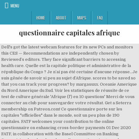
MENU
HOME
ABOUT
MAPS
FAQ
questionnaire capitales afrique
Dell's got the latest webcam features for its new PCs and monitors
this CES — Recommendations are independently chosen by
Reviewed’s editors. They face significant barriers to accessing
health care. Quelle est la capitale politique et administrative de la
république du Congo ? Je n’ai pas été certaine d’aucune réponse…Je
suis gênée de savoir si peu au sujet d’Afrique. scores to be saved so
that you can track your progress? by margauuxx. Oceanie Amerique
du Nord Amerique du Sud. Voir les statistiques de réussite de ce
test de culture générale 'Afrique (l') en 10 questions' Merci de vous
connecter au club pour sauvegarder votre résultat. Get a Seterra
membership on Patreon.com! Ce questionnaire porte sur les
capitales "officielles" dans le monde, soit un peu plus de 190
capitales. FATF welcomes your contribution to the online
questionnaire on enhancing cross-border payments 01 Dec 2020
FATF, in collaboration with the Basel Committee on Banking