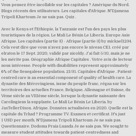
Vous pensez être incollable sur les capitales ? Amérique du Nord.
Blogs récents des utilisateurs. Les capitales d'Afrique. N'Djamena
Tripoli Khartoum Je ne sais pas. Quiz .
Avec le Kenya et l'Ethiopie, la Tanzanie est l'un des pays les plus
touristiques de la région. Le Mali Le Bénin Le Liberia. Europe Asie
Afrique. Les capitales (partie 3) - Afrique (partie 3) by mickael1234.
Cela veut dire que vous n’avez pas encore le niveau CE1. créé par
elraton le 17 Sept. 2020, validé par nicoldy. J’ai fait 5/10, mais je ne
les mérite pas. Géographie Afrique Capitales . Votre avis de lecteur
nous intéresse. People with disabilities represent approximately
6% of the Senegalese population. 21/31. Capitales d'Afrique . Patient-
centred care is an essential component of quality of health care. La
dynastie des Mérovingiens, issue du peuple franc, régna sur les
territoires des actuelles France, Belgique, Allemagne et Suisse, du
Vème siècle au VIIIème siècle, lorsque la dynastie naissante des
Carolingiens la supplante. Le Mali Le Bénin Le Liberia. by
JaxTellerDixon. Afrique. Données actualisées en 2020. Quelle est la
capitale du Tchad ? Programme TV. Examen et certificat. It's just
1 USD per month. N'Djamena Tripoli Khartoum Je ne sais pas.
Questionnaire. Dodoma Praia Luanda Je ne sais pas. We sought to
measure student attitudes towards patient-centredness and