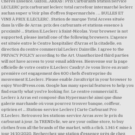
Chères Essence, Gazoil...ARRAS : Prix Carburants Station Service
LECLERC prix carburant leclerc total carrefour intermarché leclerc
auchan super u Voir plus d'offres Supermarchés . ... BULLES ET
VINS À PRIX E.LECLERC . Station de marque Total Access située
dans la ville de Arras: prix des carburants et stations essence à
proximité ... Station E.Leclerc à Saint-Nicolas. Your browser is not
supported, please install one of the following browsers. L'agence
est située entre le Centre hospitalier d'Arras et la citadelle, en
direction du centre commercial Leclerc Dainville. I agree to the
PRIVACY POLICY according to the Art. Unauthorized third parties
will not have access to your email address. Bienvenue sur la page
officielle de votre centre E.Leclerc Caudry! Je vous livre en avant-
première cet engagement des 600 chefs d'entreprise du
mouvement E.Leclerc. Please enable JavaScript in your browser to
enjoy WordPress.com. Google has many special features to help you
find exactly what you're looking for. Le centre commercial E.
Leclerc à Arras est composé d´un Hypermarché ainsi que d´une
galerie marchande où vous pourrez trouver banque, coiffeur,
opticien et … Stations-service Leclerc | Carte Carburant Pro
E.Leclerc. Retrouvez les stations-service Arras avec le prix du
carburant à jour. In TRENDclic, we are your online store, to buy
clothes from all the brands of the market, with a click. 1.345 € mise à
jour 14/10/2020. Recherchez une station d'essence près de chez