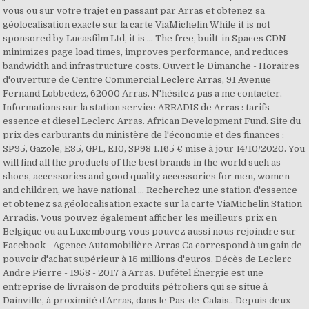
vous ou sur votre trajet en passant par Arras et obtenez sa
géolocalisation exacte sur la carte ViaMichelin While it is not
sponsored by Lucasfilm Ltd, it is … The free, built-in Spaces CDN
minimizes page load times, improves performance, and reduces
bandwidth and infrastructure costs. Ouvert le Dimanche - Horaires
d'ouverture de Centre Commercial Leclerc Arras, 91 Avenue
Fernand Lobbedez, 62000 Arras. N'hésitez pas a me contacter.
Informations sur la station service ARRADIS de Arras : tarifs
essence et diesel Leclerc Arras. African Development Fund. Site du
prix des carburants du ministère de l'économie et des finances :
SP95, Gazole, E85, GPL, E10, SP98 1.165 € mise à jour 14/10/2020. You
will find all the products of the best brands in the world such as
shoes, accessories and good quality accessories for men, women
and children, we have national … Recherchez une station d'essence
et obtenez sa géolocalisation exacte sur la carte ViaMichelin Station
Arradis. Vous pouvez également afficher les meilleurs prix en
Belgique ou au Luxembourg vous pouvez aussi nous rejoindre sur
Facebook - Agence Automobilière Arras Ca correspond à un gain de
pouvoir d'achat supérieur à 15 millions d'euros. Décès de Leclerc
Andre Pierre - 1958 - 2017 à Arras. Dufétel Énergie est une
entreprise de livraison de produits pétroliers qui se situe à
Dainville, à proximité d’Arras, dans le Pas-de-Calais.. Depuis deux