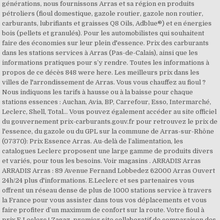
générations, nous fournissons Arras et sa région en produits
pétroliers (fioul domestique, gazole routier, gazole non routier,
carburants, lubrifiants et graisses Q8 Oils, Adblue®) et en énergies
bois (pellets et granulés). Pour les automobilistes qui souhaitent
faire des économies sur leur plein d'essence. Prix des carburants
dans les stations services à Arras (Pas-de-Calais), ainsi que les
informations pratiques pour s’y rendre. Toutes les informations à
propos de ce décès 848 were here. Les meilleurs prix dans les
villes de l'arrondissement de Arras. Vous vous chauffez au fioul ?
Nous indiquons les tarifs à hausse ou à la baisse pour chaque
stations essences : Auchan, Avia, BP, Carrefour, Esso, Intermarché,
Leclerc, Shell, Total… Vous pouvez également accéder au site officiel
du gouvernement prix-carburants.gouv.fr pour retrouvez le prix de
l'essence, du gazole ou du GPL sur la commune de Arras-sur-Rhône
(07370): Prix Essence Arras. Au-delà de l’alimentation, les
catalogues Leclerc proposent une large gamme de produits divers
et variés, pour tous les besoins. Voir magasins . ARRADIS Arras
ARRADIS Arras : 89 Avenue Fernand Lobbedez 62000 Arras Ouvert
24h/24 plus d'informations. E.Leclerc et ses partenaires vous
offrent un réseau dense de plus de 1000 stations service à travers
la France pour vous assister dans tous vos déplacements et vous
faire profiter d’un maximum de confort sur la route. Votre fioul à
prix E.Leclerc ! Zagaz, premier site collaboratif de comparaison des