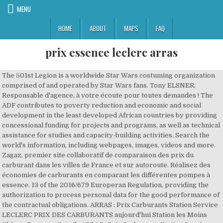
MENU
HOME
ABOUT
MAPS
FAQ
prix essence leclerc arras
The 501st Legion is a worldwide Star Wars costuming organization
comprised of and operated by Star Wars fans. Tony ELSNER,
Responsable d'agence, à votre écoute pour toutes demandes ! The
ADF contributes to poverty reduction and economic and social
development in the least developed African countries by providing
concessional funding for projects and programs, as well as technical
assistance for studies and capacity-building activities. Search the
world's information, including webpages, images, videos and more.
Zagaz, premier site collaboratif de comparaison des prix du
carburant dans les villes de France et sur autoroute. Réalisez des
économies de carburants en comparant les différentes pompes à
essence. 13 of the 2016/679 Europeran Regulation, providing the
authorization to process personal data for the good performance of
the contractual obligations. ARRAS : Prix Carburants Station Service
LECLERC PRIX DES CARBURANTS aujourd'hui Station les Moins