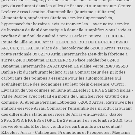
prix du carburant dans les villes de France et sur autoroute. Centre
Leclerc Arras Location d'automobiles (tourisme, utilitaires)
Alimentation, supérettes Stations-service Supermarchés,
hypermarchés : horaires, avis, retrouvez les … Avec notre service
de livraison de fioul domestique à domicile, simplifiez-vous la vie et
profitez d’un fioul de qualité à prix E.Leclerc. Suivre . E.LECLERC
Route de Lille 62000 Arras; E.LECLERC RUE DE L EUROPE 62510
ARQUES; TOTAL 138 Place de Thecoslovaquie 62000 Arras; TOTAL
route Nationale 39 62170 Attin; Intermarché Lieu-dit la fabrique à
sucre 62450 Bapaume; E.LECLERC 20 Place Faidherbe 62450
Bapaume; Intermarché ZA Actigreen, La Plaine Verte RD89 62620
Barlin Prix du carburant leclerc arras Comparateur des prix des
carburants des pompes à essence Pour les automobilistes qui
souhaitent faire des économies sur leur plein d'essence. Ouvrir .
Livraison de vos courses en ligne au E.Leclerc DRIVE Saint-Nicolas -
Val de Scarpe avec retrait en moins de 5 min (service gratuit) ou à
domicile. 91 Avenue Fernand Lobbedez, 62000 Arras . Retrouvez les
stations-service Arras. Comparer l’ensemble des prix du carburant
des différentes stations services de Arras-en-Lavedan : Gazole,
SP95, SP98, E10, E85 et GPL. Du 29 juin au 1 er septembre 2019, tous
les week-ends, E.Leclerc vendra les carburants à prix coûtant !
E.Leclerc Arras - Catalogues, Promotions et Prospectus . Magasins