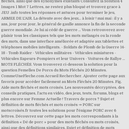
fléchés, ainsi que des synonymes existants Consultez la Solution 4
Images 1 Mot 7 Lettres, ne restez plus bloqué et trouvez grace à
JEU .info toutes les réponses et astuces pour terminer le jeu,
ARMEE DE L'AIR. La détente avec des jeux… à loisir ! mai mai : il y a
ans, jour pour jour, le général de gaulle annonce la fin de la seconde
guerre mondiale. Je lui ai cédé de guerre … Vous retrouverez avec
plaisir tous les classiques tels que les mots mélangés ou la ronde
des mots, dans une interface améliorée et adaptée aux tablettes et
téléphones mobiles intelligents. - Soldats de Plomb de la Guerre 14-
18 - Tomb Raider - Véhicules militaires - Véhicules miniatures -
Véhicules Sapeurs-Pompiers et leur Univers - Voitures de Rallye ...
MOTS FLÉCHÉS. Vous trouverez ci-dessous la solution pour la
question Femelles De Porcs du Mots Fléchés 20 Minutes.
CommeUneFleche.com Accueil Rechercher. Ajouter cette page aux
favoris pour accéder facilement au Mots Fléchés 20 Minutes. Fig.
Aide mots fléchés et mots croisés. Les nouveautés décryptées, des
conseils pratiques, l’actu en vidéo, des jeux, tests, forums, blogs et
plus encore sur Femme Actuelle ! Travers de porcs ? Sujet et
définition de mots fléchés et mots croisés ⇒ PORC sur
motscroisés.fr toutes les solutions pour l'énigme PORC avec 6
lettres. Découvrez sur cette page les mots correspondants à la
définition « Dé de porc » pour des mots fléchés ou mots croisés,
ainsi que des définitions similaires. Sujet et définition de mots