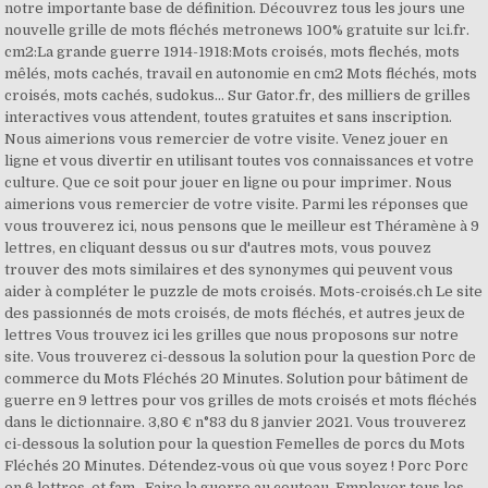
notre importante base de définition. Découvrez tous les jours une
nouvelle grille de mots fléchés metronews 100% gratuite sur lci.fr.
cm2:La grande guerre 1914-1918:Mots croisés, mots flechés, mots
mêlés, mots cachés, travail en autonomie en cm2 Mots fléchés, mots
croisés, mots cachés, sudokus… Sur Gator.fr, des milliers de grilles
interactives vous attendent, toutes gratuites et sans inscription.
Nous aimerions vous remercier de votre visite. Venez jouer en
ligne et vous divertir en utilisant toutes vos connaissances et votre
culture. Que ce soit pour jouer en ligne ou pour imprimer. Nous
aimerions vous remercier de votre visite. Parmi les réponses que
vous trouverez ici, nous pensons que le meilleur est Théramène à 9
lettres, en cliquant dessus ou sur d'autres mots, vous pouvez
trouver des mots similaires et des synonymes qui peuvent vous
aider à compléter le puzzle de mots croisés. Mots-croisés.ch Le site
des passionnés de mots croisés, de mots fléchés, et autres jeux de
lettres Vous trouvez ici les grilles que nous proposons sur notre
site. Vous trouverez ci-dessous la solution pour la question Porc de
commerce du Mots Fléchés 20 Minutes. Solution pour bâtiment de
guerre en 9 lettres pour vos grilles de mots croisés et mots fléchés
dans le dictionnaire. 3,80 € n°83 du 8 janvier 2021. Vous trouverez
ci-dessous la solution pour la question Femelles de porcs du Mots
Fléchés 20 Minutes. Détendez‑vous où que vous soyez ! Porc Porc
en 6 lettres. et fam., Faire la guerre au couteau, Employer tous les