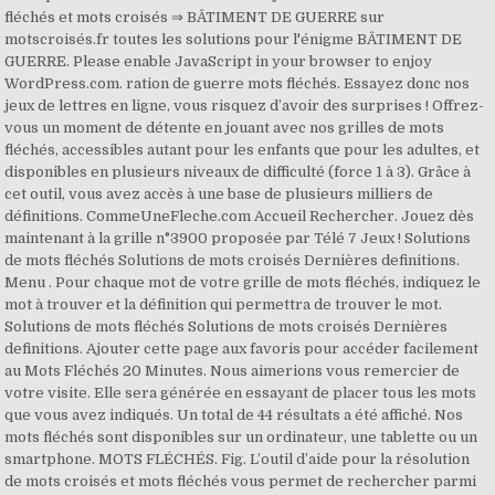
fléchés et mots croisés ⇒ BÂTIMENT DE GUERRE sur
motscroisés.fr toutes les solutions pour l'énigme BÂTIMENT DE
GUERRE. Please enable JavaScript in your browser to enjoy
WordPress.com. ration de guerre mots fléchés. Essayez donc nos
jeux de lettres en ligne, vous risquez d’avoir des surprises ! Offrez-
vous un moment de détente en jouant avec nos grilles de mots
fléchés, accessibles autant pour les enfants que pour les adultes, et
disponibles en plusieurs niveaux de difficulté (force 1 à 3). Grâce à
cet outil, vous avez accès à une base de plusieurs milliers de
définitions. CommeUneFleche.com Accueil Rechercher. Jouez dès
maintenant à la grille n°3900 proposée par Télé 7 Jeux ! Solutions
de mots fléchés Solutions de mots croisés Dernières definitions.
Menu . Pour chaque mot de votre grille de mots fléchés, indiquez le
mot à trouver et la définition qui permettra de trouver le mot.
Solutions de mots fléchés Solutions de mots croisés Dernières
definitions. Ajouter cette page aux favoris pour accéder facilement
au Mots Fléchés 20 Minutes. Nous aimerions vous remercier de
votre visite. Elle sera générée en essayant de placer tous les mots
que vous avez indiqués. Un total de 44 résultats a été affiché. Nos
mots fléchés sont disponibles sur un ordinateur, une tablette ou un
smartphone. MOTS FLÉCHÉS. Fig. L’outil d’aide pour la résolution
de mots croisés et mots fléchés vous permet de rechercher parmi