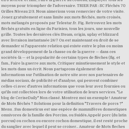
moyens pour triompher de l'adversaire. TRIER PAR : SC Fléchés 70
Grilles Niveau 2/3. Nous aimerions vous remercier de votre visite.
Jouez gratuitement et sans limite aux mots fléchés, mots croisés,
mots mélangés proposés par Telestar.fr. Fig. Retrouvez les mots
fléchés gratuits en ligne du Parisien, tous les jours, une nouvelle
grille. Toutes les dernières clés Steam, origin, uplay et blizzard
avec livraison instantanée 24/7 On est maintenant en droit de se
demander si l'apparente relation qui existe entre le plus ou moins
grand développement de la chasse ou de la guerre — dans ces
sociétés-là — et la popularité de certains types de flèches (fig. et
fam., Faire la guerre aux mots, Critiquer minutieusement le style et
les mots dans un écrit. Nous partageons également des
informations sur l'utilisation de notre site avec nos partenaires de
médias sociaux, de publicité et d'analyse, qui peuvent combiner
celles-ci avec d'autres informations que vous leur avez fournies ou
qu'ils ont collectées lors de votre utilisation de leurs services. "Le
blog de CeriseDaily" Non classé. Montrez moi un exemple ! Amateur
de Mots fléchés ? Solutions pour la definition "Travers de porcs ?"
Menu . Sus domesticus est une espèce de mammifères domestiques
omnivores de la famille des Porcins, ou Suidés.Appelé porc (du latin
porcus) ou cochon ou encore cochon domestique, il est resté proche
du sanglier avec lequel il peut se croiser.. Amateur de Mots fleches