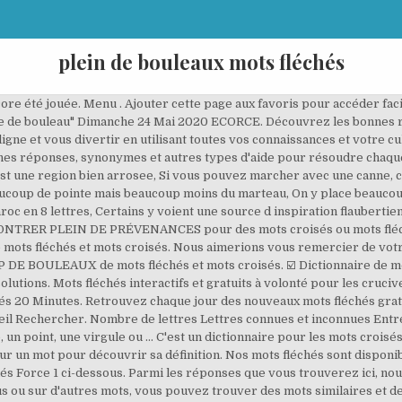
plein de bouleaux mots fléchés
ncore été jouée. Menu . Ajouter cette page aux favoris pour accéder fa
de bouleau" Dimanche 24 Mai 2020 ECORCE. Découvrez les bonnes ré
ne et vous divertir en utilisant toutes vos connaissances et votre cul
onnes réponses, synonymes et autres types d'aide pour résoudre chaqu
st une region bien arrosee, Si vous pouvez marcher avec une canne, c'
ucoup de pointe mais beaucoup moins du marteau, On y place beaucoup 
roc en 8 lettres, Certains y voient une source d inspiration flaubert
E MONTRER PLEIN DE PRÉVENANCES pour des mots croisés ou mots fléc
e mots fléchés et mots croisés. Nous aimerions vous remercier de vot
E BOULEAUX de mots fléchés et mots croisés. ☑️ Dictionnaire de mots
olutions. Mots fléchés interactifs et gratuits à volonté pour les cruci
s 20 Minutes. Retrouvez chaque jour des nouveaux mots fléchés gratuit
echercher. Nombre de lettres Lettres connues et inconnues Entrez 
un point, une virgule ou … C'est un dictionnaire pour les mots croisés
r un mot pour découvrir sa définition. Nos mots fléchés sont disponib
és Force 1 ci-dessous. Parmi les réponses que vous trouverez ici, nou
 ou sur d'autres mots, vous pouvez trouver des mots similaires et d