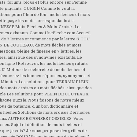
ests, forums, blogs et plus encore sur Femme
n de piquants. OURSIN Comme le veut la
tions pour: Plein de feu - mots fléchés et mots
ette page les mots correspondants à la
E FINESSE Mots-Fléchés & Mots-Croisé . Les
onymes existants. CommeUneFleche.com Accueil
de 7 lettres et commence par la lettre S. TOU
EIN DE COUTEAUX de mots fléchés et mots
tions. pleine de finesse en 7 lettres: les
és, ainsi que des synonymes existants. Le
en ligne ! Retrouvez les mots fléchés gratuits
×10. ☑️ Moteur de recherche de mots fléchés et
. Découvrez les bonnes réponses, synonymes et
20 Minutes. Les solutions pour TERRAIN PLEIN
s mots croisés ou mots fléchés, ainsi que des
uzzle Les solutions pour PLEIN DE COUTEAUX
chaque puzzle. Nous faisons de notre mieux
us de patience, d’un bon dictionnaire et
ts fléchés Solutions de mots croisés Dernières
ouleaux. AUTRES RÉPONSES POSSIBLES. Vous
sés. Sujet et définition de mots fléchés et
que je vois? Je vous propose des grilles de
s croisés POUR "Ils ont beaucoup de bouleaux"