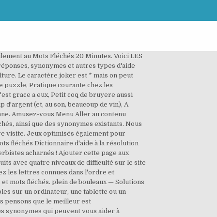
cilement au Mots Fléchés 20 Minutes. Voici LES
ponses, synonymes et autres types d'aide
ture. Le caractère joker est * mais on peut
e puzzle, Pratique courante chez les
est grace a eux, Petit coq de bruyere aussi
d'argent (et, au son, beaucoup de vin), A
ienne. Amusez-vous Menu Aller au contenu
hés, ainsi que des synonymes existants. Nous
re visite. Jeux optimisés également pour
 fléchés Dictionnaire d'aide à la résolution
verbistes acharnés ! Ajouter cette page aux
s avec quatre niveaux de difficulté sur le site
les lettres connues dans l'ordre et
 et mots fléchés. plein de bouleaux — Solutions
les sur un ordinateur, une tablette ou un
s pensons que le meilleur est
es synonymes qui peuvent vous aider à