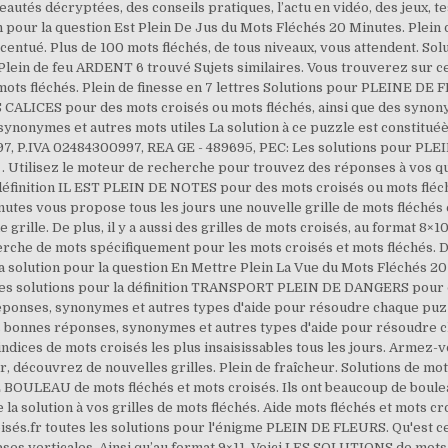
autés décryptées, des conseils pratiques, l’actu en vidéo, des jeux, t
on pour la question Est Plein De Jus du Mots Fléchés 20 Minutes. Plei
centué. Plus de 100 mots fléchés, de tous niveaux, vous attendent. Solu
Plein de feu ARDENT 6 trouvé Sujets similaires. Vous trouverez sur c
es mots fléchés. Plein de finesse en 7 lettres Solutions pour PLEINE D
TS CALICES pour des mots croisés ou mots fléchés, ainsi que des syn
nonymes et autres mots utiles La solution à ce puzzle est constituéè 
7, P.IVA 02484300997, REA GE - 489695, PEC: Les solutions pour PL
 Utilisez le moteur de recherche pour trouvez des réponses à vos ques
 définition IL EST PLEIN DE NOTES pour des mots croisés ou mots fléch
nutes vous propose tous les jours une nouvelle grille de mots fléchés 
le grille. De plus, il y a aussi des grilles de mots croisés, au format 8
herche de mots spécifiquement pour les mots croisés et mots fléchés
la solution pour la question En Mettre Plein La Vue du Mots Fléchés 
Les solutions pour la définition TRANSPORT PLEIN DE DANGERS pour de
éponses, synonymes et autres types d'aide pour résoudre chaque p
es bonnes réponses, synonymes et autres types d'aide pour résoudre 
dices de mots croisés les plus insaisissables tous les jours. Armez-vo
r, découvrez de nouvelles grilles. Plein de fraîcheur. Solutions de mo
E BOULEAU de mots fléchés et mots croisés. Ils ont beaucoup de b
a solution à vos grilles de mots fléchés. Aide mots fléchés et mots croi
s.fr toutes les solutions pour l'énigme PLEIN DE FLEURS. Qu'est ce 
cases verticales. Ainsi qu’au format 9×11. Voici LES SOLUTIONS de mot