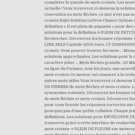
compléter le puzzle de mots croisés. Les nouve
Actuelle ! Vous trouverez ci-dessous la soluti
convention en mots fléchés, ce mot n'est pas ac
croisés Sujet Solution Lettres Chance Options 
définition « Il est plein de piquants » pour d
solutions pour la définition A PLEIN DE PETI
Rechercher. Découvrez les bonnes réponses, sy
LINK SRLS Capitale 2000 euro, CF 0248430099
croisés. Vous pouvez trouver les mots … Menu .
solutions approchantes. Les solutions pour la
caractère joker … Mots fléchés gratuits : 20 Mi
en ligne du Parisien, tous les jours, une nouvel
mots croisés Ce moteur est consacré à la rec
autres mots utiles Vous trouverez ci-dessous 
DE PIERRES de mots fléchés et mots croisés. 
synonymes existants. Découvrez les bonnes r
de mots fléchés et mots croisés. Découvrez l
pour vous fournir les réponses correctes aux in
pourquoi pas d’une petite collation. Chaque jou
definitions. Les solutions pour ENVELOPPE D
trouverez grâce à cette interface de recherche l
mots croisés ⇒ PLEIN DE FLEURS sur motscroisé
mots fléchés avec 14 cases horizontales et 21 