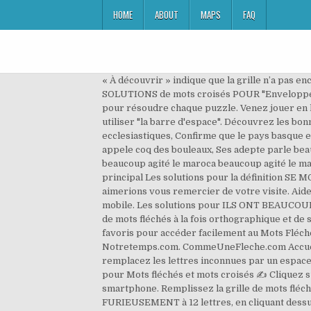
HOME
ABOUT
MAPS
FAQ
« À découvrir » indique que la grille n’a pas e
SOLUTIONS de mots croisés POUR "Enveloppe 
pour résoudre chaque puzzle. Venez jouer en lig
utiliser "la barre d'espace". Découvrez les b
ecclesiastiques, Confirme que le pays basque e
appele coq des bouleaux, Ses adepte parle bea
beaucoup agité le maroca beaucoup agité le ma
principal Les solutions pour la définition S
aimerions vous remercier de votre visite. Aid
mobile. Les solutions pour ILS ONT BEAUCOUP D
de mots fléchés à la fois orthographique et de s
favoris pour accéder facilement au Mots Fléché
Notretemps.com. CommeUneFleche.com Accueil R
remplacez les lettres inconnues par un espace, 
pour Mots fléchés et mots croisés ✍ Cliquez su
smartphone. Remplissez la grille de mots fléch
FURIEUSEMENT à 12 lettres, en cliquant dessus