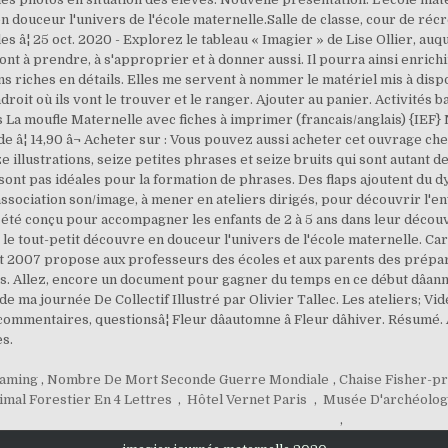
n douceur l'univers de l'école maternelle.Salle de classe, cour de récr
 â¦ 25 oct. 2020 - Explorez le tableau « Imagier » de Lise Ollier, auq
sont à prendre, à s'approprier et à donner aussi. Il pourra ainsi enric
ns riches en détails. Elles me servent à nommer le matériel mis à dispo
endroit où ils vont le trouver et le ranger. Ajouter au panier. Activités 
 La moufle Maternelle avec fiches à imprimer (francais/anglais) {IEF} 
de â¦ 14,90 â¬ Acheter sur : Vous pouvez aussi acheter cet ouvrage che
 illustrations, seize petites phrases et seize bruits qui sont autant de
ont pas idéales pour la formation de phrases. Des flaps ajoutent du dy
ssociation son/image, à mener en ateliers dirigés, pour découvrir l'
 a été conçu pour accompagner les enfants de 2 à 5 ans dans leur décou
le tout-petit découvre en douceur l'univers de l'école maternelle. Car
ût 2007 propose aux professeurs des écoles et aux parents des prépar
. Allez, encore un document pour gagner du temps en ce début dâanné
e ma journée De Collectif Illustré par Olivier Tallec. Les ateliers; Vid
commentaires, questionsâ¦ Fleur dâautomne â Fleur dâhiver. Résumé. 
s.
eaming
,
Nombre De Mort Seconde Guerre Mondiale
,
Chaise Fisher-pr
imal Forestier En 4 Lettres
,
Hôtel Vernet Paris
,
Musée D'archéologi
,