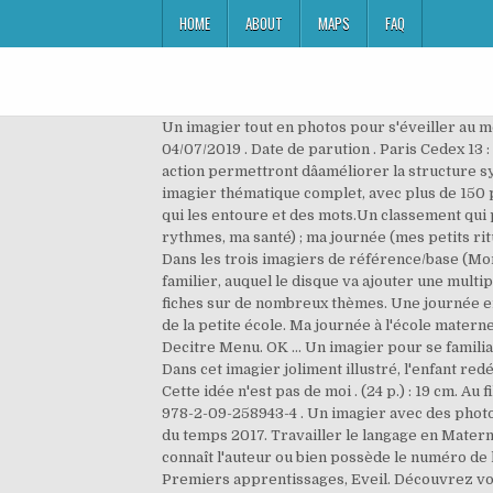
HOME
ABOUT
MAPS
FAQ
Un imagier tout en photos pour s'éveiller au m
04/07/2019 . Date de parution . Paris Cedex 
action permettront dâaméliorer la structure s
imagier thématique complet, avec plus de 150 
qui les entoure et des mots.Un classement qui
rythmes, ma santé) ; ma journée (mes petits rit
Dans les trois imagiers de référence/base (Mon
familier, auquel le disque va ajouter une multi
fiches sur de nombreux thèmes. Une journée en 
de la petite école. Ma journée à l'école matern
Decitre Menu. OK ... Un imagier pour se familia
Dans cet imagier joliment illustré, l'enfant redé
Cette idée n'est pas de moi . (24 p.) : 19 cm. Au
978-2-09-258943-4 . Un imagier avec des photos i
du temps 2017. Travailler le langage en Maternell
connaît l'auteur ou bien possède le numéro de 
Premiers apprentissages, Eveil. Découvrez vos 