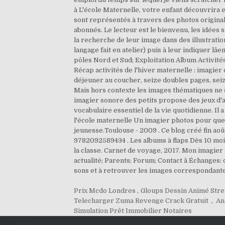
à L'école Maternelle, votre enfant découvrira e
sont représentés à travers des photos originales
abonnés. Le lecteur est le bienvenu, les idées 
la recherche de leur image dans des illustratio
langage fait en atelier) puis à leur indiquer lâ
pôles Nord et Sud; Exploitation Album Activités
Récap activités de l'hiver maternelle : imagier 
déjeuner au coucher, seize doubles pages, seize
Mais hors contexte les images thématiques ne s
imagier sonore des petits propose des jeux d'a
vocabulaire essentiel de la vie quotidienne. Il
l'école maternelle Un imagier photos pour que 
jeunesse.Toulouse - 2009 . Ce blog créé fin ao
9782092589434 . Les albums à flaps Dès 10 mois
la classe. Carnet de voyage, 2017. Mon imagier d
actualité; Parents; Forum; Contact â Échanges: 
sons et à retrouver les images correspondante
Prix Mcdo Londres
,
Gloups Dessin Animé Str
Telecharger Zuma Revenge Crack Gratuit
,
An
Simulation Prêt Immobilier Notaires