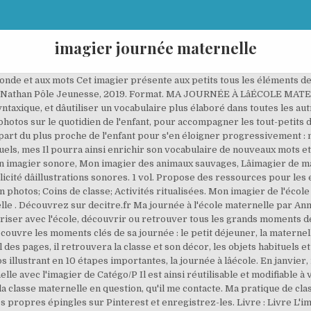
imagier journée maternelle
onde et aux mots Cet imagier présente aux petits tous les éléments de 
13 : Nathan Pôle Jeunesse, 2019. Format. MA JOURNÉE À LâÉCOLE M
yntaxique, et dâutiliser un vocabulaire plus élaboré dans toutes les a
photos sur le quotidien de l'enfant, pour accompagner les tout-petit
 part du plus proche de l'enfant pour s'en éloigner progressivement 
uels, mes Il pourra ainsi enrichir son vocabulaire de nouveaux mots et 
 imagier sonore, Mon imagier des animaux sauvages, Lâimagier de ma j
plicité dâillustrations sonores. 1 vol. Propose des ressources pour l
photos; Coins de classe; Activités ritualisées. Mon imagier de l'école
elle . Découvrez sur decitre.fr Ma journée à l'école maternelle par An
riser avec l'école, découvrir ou retrouver tous les grands moments de 
couvre les moments clés de sa journée : le petit déjeuner, la maternelle,
 fil des pages, il retrouvera la classe et son décor, les objets habituels 
llustrant en 10 étapes importantes, la journée à lâécole. En janvier, 
e avec l'imagier de Catégo/P Il est ainsi réutilisable et modifiable à v
la classe maternelle en question, qu'il me contacte. Ma pratique de cl
propres épingles sur Pinterest et enregistrez-les. Livre : Livre L'im