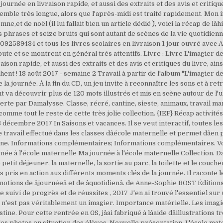
ournée en livraison rapide, et aussi des extraits et des avis et critiqu
emble très longue, alors que l'après-midi est traité rapidement. Mon i
e,et de noël (il lui fallait bien un article dédié ^^), voici la récap de lâ
s phrases et seize bruits qui sont autant de scènes de la vie quotidienn
82092589434 et tous les livres scolaires en livraison 1 jour ouvré av
ute et se montrent en général trés attentifs. Livre : Livre L'imagier 
aison rapide, et aussi des extraits et des avis et critiques du livre, a
hent ! 18 août 2017 - semaine 2 Travail à partir de l'album "L'imagier de
la journée. À la fin du CD, un jeu invite à reconnaître les sons et à r
va découvrir plus de 120 mots illustrés et mis en scène autour de l'univ
erte par Damalysse. Classe, récré, cantine, sieste, animaux, travail ma
mme tout le reste de cette très jolie collection. {IEF} Récap activités de
28 décembre 2017 In Saisons et vacances. Il se veut interactif, toutes le
travail effectué dans les classes dâécole maternelle et permet dâen p
iane. Informations complémentaires; Informations complémentaires. Voi
ée à l'école maternelle Ma journée à l'école maternelle Collection. Dans
etit déjeuner, la maternelle, la sortie au parc, la toilette et le couche
 pris en action aux différents moments clés de la journée. Il raconte le
ions de âjournéeâ et de âquotidienâ. de Anne-Sophie BOST Éditions
e suivi de progrès et de réussites , 2017 J'en ai trouvé l'essentiel su
n'est pas véritablement un imagier. Importance matérielle. Les imagie
ine. Pour cette rentrée en GS, jâai fabriqué à lâaide dâillustrations 
les photos en situation des élèves. Nouvelle présentation. L'école m