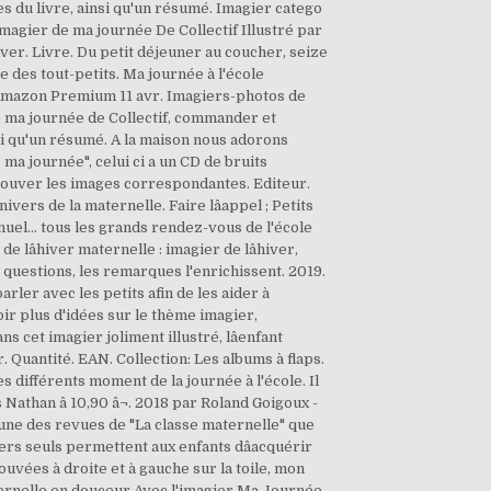
es du livre, ainsi qu'un résumé. Imagier catego
magier de ma journée De Collectif Illustré par
hiver. Livre. Du petit déjeuner au coucher, seize
e des tout-petits. Ma journée à l'école
ec Amazon Premium 11 avr. Imagiers-photos de
de ma journée de Collectif, commander et
insi qu'un résumé. A la maison nous adorons
 ma journée", celui ci a un CD de bruits
etrouver les images correspondantes. Editeur.
ers de la maternelle. Faire lâappel ; Petits
nuel... tous les grands rendez-vous de l'école
 lâhiver maternelle : imagier de lâhiver,
s questions, les remarques l'enrichissent. 2019.
arler avec les petits afin de les aider à
r plus d'idées sur le thème imagier,
 cet imagier joliment illustré, lâenfant
r. Quantité. EAN. Collection: Les albums à flaps.
s différents moment de la journée à l'école. Il
 Nathan â 10,90 â¬. 2018 par Roland Goigoux -
r une des revues de "La classe maternelle" que
rs seuls permettent aux enfants dâacquérir
trouvées à droite et à gauche sur la toile, mon
aternelle en douceur Avec l'imagier Ma Journée