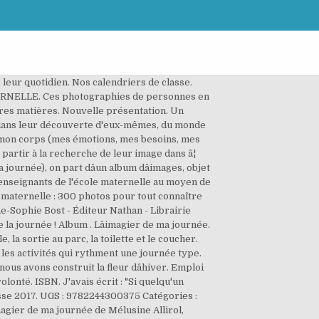
leur quotidien. Nos calendriers de classe.
ATERNELLE. Ces photographies de personnes en
utres matières. Nouvelle présentation. Un
s dans leur découverte d'eux-mêmes, du monde
: mon corps (mes émotions, mes besoins, mes
partir à la recherche de leur image dans â¦
ournée), on part dâun album dâimages, objet
es enseignants de l'école maternelle au moyen de
 maternelle : 300 photos pour tout connaître
ne-Sophie Bost - Éditeur Nathan - Librairie
la journée ! Album . Lâimagier de ma journée.
 la sortie au parc, la toilette et le coucher.
et les activités qui rythment une journée type.
nous avons construit la fleur dâhiver. Emploi
olonté. ISBN. J'avais écrit : "Si quelqu'un
asse 2017. UGS : 9782244300375 Catégories :
agier de ma journée de Mélusine Allirol,