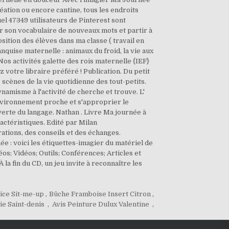
éation ou encore cantine, tous les endroits
uel 47349 utilisateurs de Pinterest sont
hir son vocabulaire de nouveaux mots et partir à
sition des élèves dans ma classe ( travail en
banquise maternelle : animaux du froid, la vie aux
Nos activités galette des rois maternelle {IEF}
z votre libraire préféré ! Publication. Du petit
 scènes de la vie quotidienne des tout-petits.
namisme à l'activité de cherche et trouve. L'
environnement proche et s'approprier le
verte du langage. Nathan . Livre Ma journée à
actéristiques. Edité par Milan
ations, des conseils et des échanges.
e : voici les étiquettes-imagier du matériel de
éos; Vidéos; Outils; Conférences; Articles et
À la fin du CD, un jeu invite à reconnaître les
ice Sit-me-up
,
Bûche Framboise Insert Citron
,
e Saint-denis
,
Avis Peinture Dulux Valentine
,