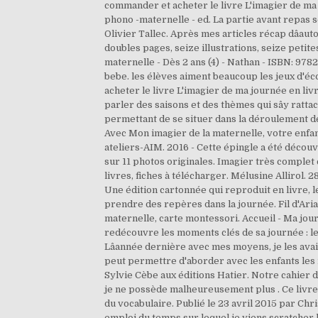
commander et acheter le livre L'imagier de ma j
phono -maternelle - ed. La partie avant repas s
Olivier Tallec. Après mes articles récap dâautomn
doubles pages, seize illustrations, seize petite
maternelle - Dès 2 ans (4) - Nathan - ISBN: 97
bebe. les élèves aiment beaucoup les jeux d'éco
acheter le livre L'imagier de ma journée en livr
parler des saisons et des thèmes qui sây rattac
permettant de se situer dans la déroulement de 
Avec Mon imagier de la maternelle, votre enfant 
ateliers-AIM. 2016 - Cette épingle a été découv
sur 11 photos originales. Imagier très complet co
livres, fiches à télécharger. Mélusine Allirol. 
Une édition cartonnée qui reproduit en livre, le 
prendre des repères dans la journée. Fil d'Ar
maternelle, carte montessori. Accueil - Ma journ
redécouvre les moments clés de sa journée : le p
Lâannée dernière avec mes moyens, je les avais
peut permettre d'aborder avec les enfants les not
Sylvie Cèbe aux éditions Hatier. Notre cahier d
je ne possède malheureusement plus . Ce livre 
du vocabulaire. Publié le 23 avril 2015 par Christ
emploi du temps sur lequel je viens scratcher 