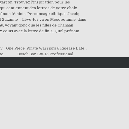
arçon. Trouvez l'inspiration pour les
qui contiennent des lettres de votre choix.
Prénom féminin; Personnage biblique; Jacob;
el Suzanne ... Lève-toi, va en Mésopotamie, dans
aü, voyant donc que les filles de Chanaan
z court avec la lettre de fin X. Quel prénom
oy
,
One Piece: Pirate Warriors 5 Release Date
,
no
,
Bosch Gsr 12v-15 Professional
,