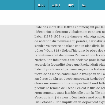
HOME
ABOUT
MAPS
FAQ
Liste des mots de 3 lettres commençant par la l
idées principales sont globalement connues, so
Laban (1879-1958) a été danseur, chorégraphe,
de notation du mouvement, peintre, caricaturiste
gendre va mettre en place est un plan divin, l
pères" (Gen. 31:3). Selon l’histoire, le père des
la coutume était de donner l'aînée et non la 
Nathan. Son influence a été décisive pour la nais
accordé la fécondité alors que Rachel était plus
Laban1, praticien et penseur majeur de la danse
frère de sa mère, conduisant le troupeau de La
ancêtres du Christ. Jacob apprend à Rachel qu'i
chose en commun : tous comportent 3 ou 4 lettres. Léa (hébreu : לֵאָה) ou Lia est un personnage de la Genèse, le premie
première femme de Jacob.Léa est la fille de Lab
Nom commun. Dans la Bible, elle était la fille a
s'accouplent, j'ai vu en … Quel autre mot pour fille soumise? Qu
Dieu établit ». Son impulsion de départ est ex