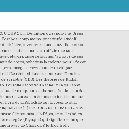
.. ZOU ZUP ZUT. Définition ou synonyme. Si ses
, l’est beaucoup moins. prostituée. Rudolf
r de théâtre, inventeur d’une nouvelle méthode
aban ne sait pas que la stratégie que son
 que celui-ci puisse retourner "au pays de ses
 nuit de noces, substitua la cadette pour Léa car
e du personnage Descendant de David par
 » [1].Le récit biblique raconte que Dieu lui a
eu de scrabble (ODS). Les théories de Rudolf
o. Lorsque Jacob voit Rachel, fille de Laban,
 abreuve le troupeau. Cet homme fut donc en des
prénoms de garçon, prénoms mixtes, ils ont une
iques - Luc[...] Luc 3:30 - NBS, Luc 3:31 - NBS
phrase fille soumise? "A l'époque où les bêtes
celui que
amoureuse de Chéri en 3 lettres. Belle