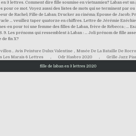
n 3 lettres. Comment dire fille soumise en vietnamien? Laban est un g
s pour ce mot. Voyez aussi des listes de mots qui se terminent par ou 
 Soeur de Rachel; Fille de Laban; Drucker au cinéma; Épouse de Jacob; 
racle ... veuillez taper quatorze en chiffres. Lettre de Jérémie Ezéchi
es-en pour toi une femme des filles de Laban, frère de Rébecca ; ... Es
. 9. Les prénoms qui ressemblent à Laban : ... Joli prénom de fille asse
 de fin X?
villon
,
Avis Peinture Dulux Valentine
,
Musée De La Bataille De Rocr
s Les Marais 6 Lettres
,
Odr Hasbro 2020
,
Grille Jazz Pia
fille de laban en 3 lettres 2020