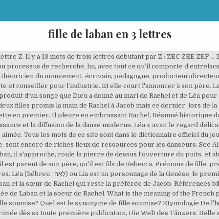
fille de laban en 3 lettres
ettre Z. Il y a 13 mots de trois lettres débutant par Z : ZEC ZEE ZEF .
n processus de recherche, lui, avec tout ce qu’il comporte d’entrelacs
 théoricien du mouvement, écrivain, pédagogue, producteur/directeu
 et conseiller pour l’industrie. Et elle court l'annoncer à son père. L
e produit d'un songe que Dieu a donné au mari de Rachel et de Léa pour
 deux filles promis la main de Rachel à Jacob mais ce dernier, lors de la
cadette en premier. Il pleure en embrassant Rachel. Résumé historiqu
sance et la diffusion de la danse moderne. Léa « avait le regard délicat
 aimée. Tous les mots de ce site sont dans le dictionnaire officiel du j
, sont encore de riches lieux de ressources pour les danseurs. See Als
ban, il s'approche, roule la pierre de dessus l'ouverture du puits, et
l est parent de son père, qu'il est fils de Rebecca. Prénoms de fille, 
r livre de la Bible.Elle est la cousine et la
an et la sœur de Rachel qui reste la préférée de Jacob. Références bibl
înée de Laban et la soeur de Rachel. What is the meaning of the French 
el est le synonyme de fille soumise? Etymologie De l'hébreu אֶלְיָקִים (Elyaqim) qui signifie « 
primée dès sa toute première publication, Die Welt des Tänzers. Belle 