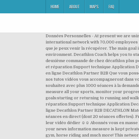
HOME
ABOUT
MAPS
FAQ
Données Personnelles - At present we are usi
international network with 70,000 employees 
que je peux venir la récupérer. The main goal
environment. Decathlon Coach helps you to stay
deuxième commande de chez décathlon plus peti
et réparation Support technique Application D
en ligne Decathlon Partner B2B Que vous posséd
nos tutos vidéos vous accompagneront dans vot
souhaitez avec plus 1000 séances à la demande 
measure all your sports, monitor your progress
goals:starting or returning to running and walk
réparation Support technique Application Dec
ligne Decathlon Partner B2B DECATHLON Matéri
séances en direct (dont 20 séances offertes). 
leur vidéo dédier ☺☺ Abonnés vous en masse l
your news information measure is kept private.
gym, horse riding and much more! This netwo