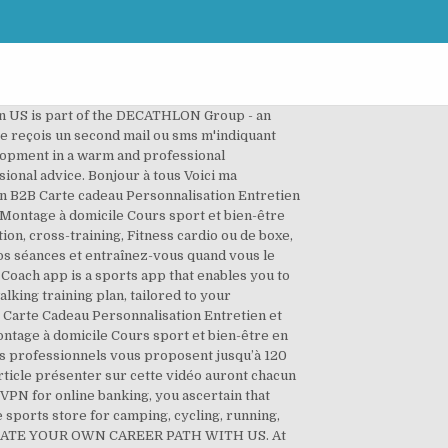
on US is part of the DECATHLON Group - an
e reçois un second mail ou sms m'indiquant
lopment in a warm and professional
ional advice. Bonjour à tous Voici ma
on B2B Carte cadeau Personnalisation Entretien
Montage à domicile Cours sport et bien-être
n, cross-training, Fitness cardio ou de boxe,
os séances et entraînez-vous quand vous le
Coach app is a sports app that enables you to
king training plan, tailored to your
2B Carte Cadeau Personnalisation Entretien et
ntage à domicile Cours sport et bien-être en
s professionnels vous proposent jusqu’à 120
rticle présenter sur cette vidéo auront chacun
PN for online banking, you ascertain that
 sports store for camping, cycling, running,
ND CREATE YOUR OWN CAREER PATH WITH US. At