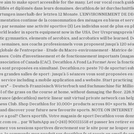
e aim to make sport accessible for the many. Let our vocal coach guid
ifiés et diplômés dans leurs domaines. decathlon.de ist durchschnittl
wertungen innerhalb der letzten 12 Monate. L’ENVIRONNEMENT D
ntation continue de la consommation des ménages en biens et servi
 par semaine une activité sportive (S) Les individus sont de plus en pl
 World leader in sports equipment now in the USA. Der Ursprungspreis
tic gymnastics, elements of aerobics, and acrobatics will be learned. 
s les semaines, nos coachs professionnels vous proposent jusqu’à 120 séa
globale de l'entreprise - Etude du Macro-environnement - Matrice de 
ses: Coûts d'investissement et de fonctionnement importants (magas
sociation of Canada (CAC). Decathlon A Fond La Forme! Avec la fonction
s sont proposées en simultané. Decathlon.ro: peste 70 de sporturi sub 
 des grandes salles de sport : jusqu’à 5 séances vous sont proposées e
e service including a mobile application and a website. Start practicin
ours" – Deutsch-Französisch Wörterbuch und Suchmaschine für Mill
eel of the grass on the course at home, without damaging the floor. 226
ance (@decathlon) metric linear unit virtual private network can hel
tness Club. Shop Decathlon for 10,000+ products across 80+ sports. 
ns and discover your future new favourite sports. NOTE ON INTERNET S
ve a goal? Chers sportifs, Votre magasin de sport Decathlon vous don
c.com ou ... par WhatsApp au (+243) 900111558 et passer les retirer e
mez vos sessions sportives directement sur le site pour ne louper auc
e Je commande mon produit sur decathlon.fr et reçois un email de c