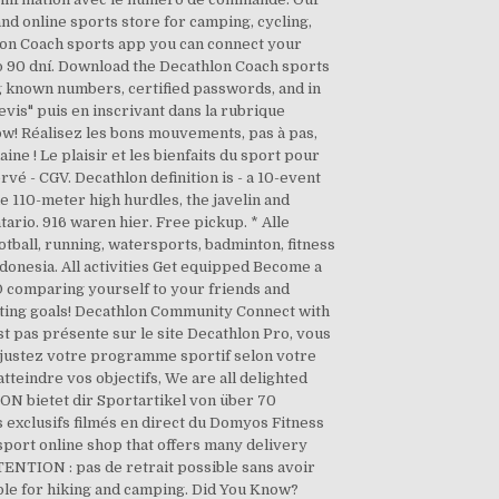
and online sports store for camping, cycling,
lon Coach sports app you can connect your
 90 dní. Download the Decathlon Coach sports
ng known numbers, certified passwords, and in
vis" puis en inscrivant dans la rubrique
now! Réalisez les bons mouvements, pas à pas,
e ! Le plaisir et les bienfaits du sport pour
é - CGV. Decathlon definition is - a 10-event
he 110-meter high hurdles, the javelin and
tario. 916 waren hier. Free pickup. * Alle
otball, running, watersports, badminton, fitness
donesia. All activities Get equipped Become a
D comparing yourself to your friends and
orting goals! Decathlon Community Connect with
st pas présente sur le site Decathlon Pro, vous
ajustez votre programme sportif selon votre
tteindre vos objectifs, We are all delighted
ON bietet dir Sportartikel von über 70
 exclusifs filmés en direct du Domyos Fitness
sport online shop that offers many delivery
ENTION : pas de retrait possible sans avoir
table for hiking and camping. Did You Know?