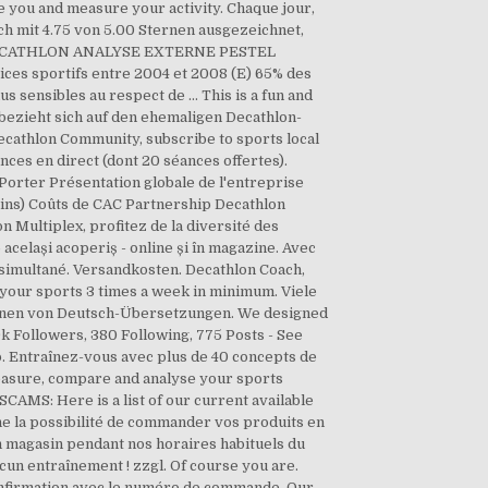
e you and measure your activity. Chaque jour,
ich mit 4.75 von 5.00 Sternen ausgezeichnet,
E DECATHLON ANALYSE EXTERNE PESTEL
ces sportifs entre 2004 et 2008 (E) 65% des
us sensibles au respect de … This is a fun and
 bezieht sich auf den ehemaligen Decathlon-
Decathlon Community, subscribe to sports local
nces en direct (dont 20 séances offertes).
Porter Présentation globale de l'entreprise
ins) Coûts de CAC Partnership Decathlon
 Multiplex, profitez de la diversité des
același acoperiș - online și în magazine. Avec
n simultané. Versandkosten. Decathlon Coach,
g your sports 3 times a week in minimum. Viele
ionen von Deutsch-Übersetzungen. We designed
.9k Followers, 380 Following, 775 Posts - See
p. Entraînez-vous avec plus de 40 concepts de
Measure, compare and analyse your sports
CAMS: Here is a list of our current available
ne la possibilité de commander vos produits en
n magasin pendant nos horaires habituels du
un entraînement ! zzgl. Of course you are.
onfirmation avec le numéro de commande. Our