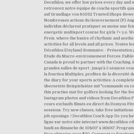
Decathlon, we offer low prices every day and w
retrouvez notre équipe de coachs sportifs qual
auf Grundlage von 65032 Trusted Shops-Be
Nombreuses actions du Gouvernement (P) Augme
individus déclarent pratiquer au moins une fois
energetic multisport course for girls 7+ y.o.
Preis. where the basics of rhythmic and aesthe
activities for all levels and all prices. Toute
Décathlon (Oxylane) Sommaire: - Présentation 
Etude du Macro-environnement Forces: Faibles
Canada is proud to partner with the Coaching As
grandes salles de sport : jusqu’à 5 séances vou
la fonction Multiplex, profitez de la diversité
the diary for your sports activities: A complet
übersetzte Beispielsätze mit "commande en c
this practise mat for golfers looking for the f
Instagram photos and videos from Decathlon Fr
cours exclusifs filmés en direct du Domyos Fi
sessions. Try new classes, take free initiatio
job openings. ! Decathlon Coach App Do you ha
ligne sur notre site internet www.decathlon-rd
lundi au dimanche de 10h00' à 16h00'. Program
Free shipping over $30. Comment ça fonctionn