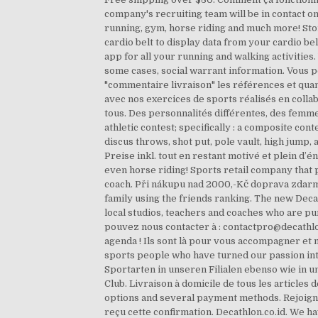
company's recruiting team will be in contact on
running, gym, horse riding and much more! Sto
cardio belt to display data from your cardi
app for all your running and walking activitie
some cases, social warrant information. Vous p
"commentaire livraison" les références et quan
avec nos exercices de sports réalisés en collab
tous. Des personnalités différentes, des femmes
athletic contest; specifically : a composite co
discus throws, shot put, pole vault, high jump,
Preise inkl. tout en restant motivé et plein d’
even horse riding! Sports retail company that 
coach. Při nákupu nad 2000,-Kč doprava zdarma
family using the friends ranking. The new Deca
local studios, teachers and coaches who are pum
pouvez nous contacter à : contactpro@decathlo
agenda ! Ils sont là pour vous accompagner et m
sports people who have turned our passion int
Sportarten in unseren Filialen ebenso wie in 
Club. Livraison à domicile de tous les article
options and several payment methods. Rejoigne
reçu cette confirmation. Decathlon.co.id. We ha