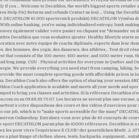
ly if you … Welcome to Decathlon, the world's biggest sports retailer 
res Help FAQ Returns and refunds Contact us (en) … Using the Decath
o belt. DECATHLON 45 000 sportovních produktů DECATHLON Výměna do
s. With online banking, you're using individualized entropy, bank maki
ouvez également valider votre panier en cliquant sur "demander un de
tités Decathlon que vous souhaitez ajouter. Healthy lifestyle starts 
oration avec notre équipe de coachs diplômés, experts dans leur domain
, des hommes, des yogis, des danseurs, des athlètes… Tout droit réserv
ntest that consists of the 100-meter, 400-meter, and 1500-meter runs, t
 and long jump. CGU - Physical activities for everyone in Quebec and On
énergie. We provide everything you need start from camping, hiking, fo
provide the most complete sporting goods with affordable prices in In
. Decathlon Coach also offers the option of sharing your session AN
thlon Coach application is available and meets all your needs and sp
ped to bring you classes and activities. Si la référence Decathlon n'e
n.com ou au 09.69.39.70.07. Les horaires ne seront plus une excuse, 
ettent à votre dispositions des cours et des vidéos d’exercices pour a
o our job, which is to "make sports accessible for the many" DECATHL
unserem Onlineshop. Entraînez-vous avec plus de 40 concepts de cours
s de sport DECATHLON parmi plus de 45000 références. Decathlon is a 
z les pour vivre l’expérience E CLUB ! der gesetzlichen MwSt. ⚠️ ATT
ve a plan! Range of clothes, shoes, tents, backpacks, equipment... sui