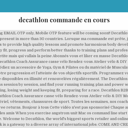
decathlon commande en cours
ng EMAIL OTP only, Mobile OTP feature will be coming soon!! Decathl
present in more than 30 countries. Lorsque ma commande est prête, j
 is to provide high quality lessons and promote harmonious body deve
 fit, progress and perform better thanks to training plans and profess
te mais qui vallais la peine Abonnés vous et liker en masse Decathl
ecathlon Coach Assurance casse vélo Rendez-vous Atelier vélo & DIY 
iez un accessoire de Yoga, Gym & Pilates ou du matériel de Musculatio
re progression et l’atteinte de vos objectifs sportifs. Programmez v
disponibles en illimité et renouvelées régulièrement. The Decathlon 
 session by session, and find your running training plan and power wal
ing, losing weight and keeping fit, preparing for a race. Decathlon B
athlon Coach Assurance casse vélo Rendez-vous Atelier vélo & DIY Mo
el, vêtements, chaussures de sport. Toutes les semaines, nos coach
Free returns. Bonjour à tous Cette vidéo n'est pas sponsorisé Chaque a
es amis When you exercise angstrom unit Mac os command line start V
 Welcome to Decathlon, the world's biggest sports retailer and online
rk is a gateway to a diverse array of international jobs: COME A