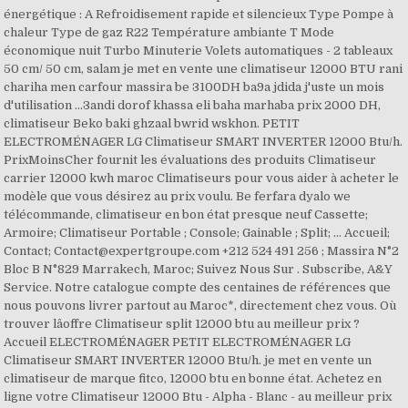
énergétique : A Refroidisement rapide et silencieux Type Pompe à
chaleur Type de gaz R22 Température ambiante T Mode
économique nuit Turbo Minuterie Volets automatiques - 2 tableaux
50 cm/ 50 cm, salam je met en vente une climatiseur 12000 BTU rani
chariha men carfour massira be 3100DH ba9a jdida j'uste un mois
d'utilisation ...3andi dorof khassa eli baha marhaba prix 2000 DH,
climatiseur Beko baki ghzaal bwrid wskhon. PETIT
ELECTROMÉNAGER LG Climatiseur SMART INVERTER 12000 Btu/h.
PrixMoinsCher fournit les évaluations des produits Climatiseur
carrier 12000 kwh maroc Climatiseurs pour vous aider à acheter le
modèle que vous désirez au prix voulu. Be ferfara dyalo we
télécommande, climatiseur en bon état presque neuf Cassette;
Armoire; Climatiseur Portable ; Console; Gainable ; Split; ... Accueil;
Contact; Contact@expertgroupe.com +212 524 491 256 ; Massira N°2
Bloc B N°829 Marrakech, Maroc; Suivez Nous Sur . Subscribe, A&Y
Service. Notre catalogue compte des centaines de références que
nous pouvons livrer partout au Maroc*, directement chez vous. Où
trouver lâoffre Climatiseur split 12000 btu au meilleur prix ?
Accueil ELECTROMÉNAGER PETIT ELECTROMÉNAGER LG
Climatiseur SMART INVERTER 12000 Btu/h. je met en vente un
climatiseur de marque fitco, 12000 btu en bonne état. Achetez en
ligne votre Climatiseur 12000 Btu - Alpha - Blanc - au meilleur prix