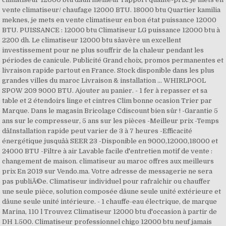
vente climatiseur/ chaufage 12000 BTU. 18000 btu Quartier kamilia
meknes, je mets en vente climatiseur en bon état puissance 12000
BTU. PUISSANCE : 12000 btu Climatiseur LG puissance 12000 btu à
2200 dh. Le climatiseur 12000 btu sâavère un excellent
investissement pour ne plus souffrir de la chaleur pendant les
périodes de canicule. Publicité Grand choix, promos permanentes et
livraison rapide partout en France. Stock disponible dans les plus
grandes villes du maroc Livraison & installation ... WHIRLPOOL
SPOW 209 9000 BTU. Ajouter au panier. - 1 fer à repasser et sa
table et 2 étendoirs linge et cintres Clim bonne ocasion Trier par
Marque. Dans le magasin Bricolage Cdiscount bien sûr ! -Garantie 5
ans sur le compresseur, 5 ans sur les pièces -Meilleur prix -Temps
dâInstallation rapide peut varier de 3 à 7 heures -Efficacité
énergétique jusquâà SEER 23 -Disponible en 9000,12000,18000 et
24000 BTU -Filtre à air Lavable facile d'entretien motif de vente :
changement de maison. climatiseur au maroc offres aux meilleurs
prix En 2019 sur Vendo.ma. Votre adresse de messagerie ne sera
pas publiÃ©e. Climatiseur individuel pour rafraîchir ou chauffer
une seule pièce, solution composée dâune seule unité extérieure et
dâune seule unité intérieure. - 1 chauffe-eau électrique, de marque
Marina, 110 l Trouvez Climatiseur 12000 btu d'occasion à partir de
DH 1.500. Climatiseur professionnel chigo 12000 btu neuf jamais