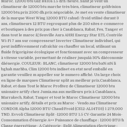
Maroc. 12000 btu Gaz R410a 1.5 drh /heure, Salut je vent un
climatiseur de 12000 btu marche très bien, climatiseur goldvision
12000 btu.prix 2500 dh.prix négociable, Je met en vente climatiseur
de la marque West Wing 12000 BTU cahud / froid utilisé durant 3
ans, climatiseurs 12 BTU regroupant plus de 250 sites e-commerce
et boutiques à des prix pas cher à Casablanca, Rabat, Fes, Tanger et
dans tout le maroc â¦ Senville Aura AHRI Energy Star ETL Contrôle
Wi-Fi 7 ans sur compresseur! Inverter Climatiseur individuel, qui
peut indifféremment rafraîchir ou chauffer un local, utilisant un
fluide frigorigène écologique et fonctionnant avec un compresseur
à vitesse variable, permettant de réaliser jusquâà 30% dâéconomie
dâénergie. COULEUR : BLANC, climatiseur 12000 btu ba9i n9i li
bghah marhba, Clim 12000 btu indiset en etat neuf emballé en
garantie veuillez m appeller sur le numero affiché. Un large choix
en ligne de marques Climatiseur split au meilleur prix.Casablanca,
Rabat, et dans Tout le Maroc Profitez de Climatiseur 12000 btu
unionaire artify chez Jumia.ma aux meilleurs prix à Casablanca,
Marrakech, Rabat, Tanger et tout le Maroc Climatiseur 12000 btu
unionaire artify, détails et prix au Maroc - Vendo.ma Climatiseur
CONDOR Alpha 12000 BTU Chaud/Froid (CS12-AL54T03) 1 279,000
TND. Evvoli Climatiseur Split -12000 BTU 1.5 CV-Garantie 24 Mois-
Consommation d'énergie A++ Puissance de chauffage : 12000 BTU/h
Classe énergétique : A Catégorie : Split Alimentation électrique :