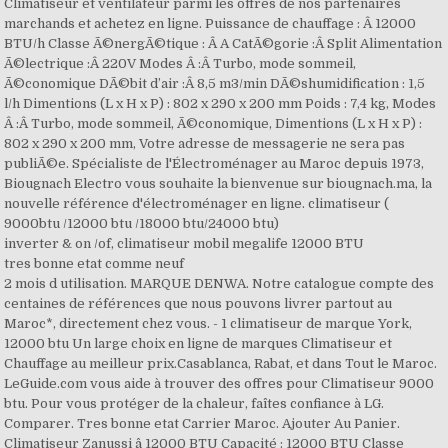
Climatiseur et ventilateur parmi les offres de nos partenaires
marchands et achetez en ligne. Puissance de chauffage : Â 12000
BTU/h Classe Ã©nergÃ©tique : Â A CatÃ©gorie :Â Split Alimentation
Ã©lectrique :Â 220V Modes Â :Â Turbo, mode sommeil,
Ã©conomique DÃ©bit d’air :Â 8,5 m3/min DÃ©shumidification : 1,5
l/h Dimentions (L x H x P) : 802 x 290 x 200 mm Poids : 7,4 kg, Modes
Â :Â Turbo, mode sommeil, Ã©conomique, Dimentions (L x H x P) :
802 x 290 x 200 mm, Votre adresse de messagerie ne sera pas
publiÃ©e. Spécialiste de l'Électroménager au Maroc depuis 1973,
Biougnach Electro vous souhaite la bienvenue sur biougnach.ma, la
nouvelle référence d'électroménager en ligne. climatiseur (
9000btu /12000 btu /18000 btu/24000 btu)
inverter & on /of, climatiseur mobil megalife 12000 BTU
tres bonne etat comme neuf
2 mois d utilisation. MARQUE DENWA. Notre catalogue compte des
centaines de références que nous pouvons livrer partout au
Maroc*, directement chez vous. - 1 climatiseur de marque York,
12000 btu Un large choix en ligne de marques Climatiseur et
Chauffage au meilleur prix.Casablanca, Rabat, et dans Tout le Maroc.
LeGuide.com vous aide à trouver des offres pour Climatiseur 9000
btu. Pour vous protéger de la chaleur, faîtes confiance à LG.
Comparer. Tres bonne etat Carrier Maroc. Ajouter Au Panier.
Climatiseur Zanussi â 12000 BTU Capacité : 12000 BTU Classe