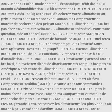
220V Modes : Turbo, mode sommeil, économique Débit dâair : 8,5
m3/min Déshumidification : 1,5 l/h Dimentions (L x H x P) : 802 x 290 x
200 mm Poids : 7,4 kg aero 2950 dh Achetez votre Climatiseur au
prix le moins cher au Maroc avec Tamano.ma Comparateur et
moteur de recherche des prix au Maroc. +30 Climatiseur 12000 btu
pas cher en vente sur Avito.ma . ... Climatiseur individuel. Pour toute
question, aide ou conseil 0522 497 397 ... Climatiseur AMERICAN
PRO ECO - 12000 BTU . Action de formulaire 30,000 BTU Duel têtes
12000 18000 BTU SEER 23 Thermopompe / Air Climatisé Mural
Mini Split avec Inverter Bon jusqu'à -30 ºC ! ... Hisense Climatiseur
9000 Btu Froid/Chaud - 3 Fonctions 3 Vitesses + Timer 24h + KIT
d'Installation Jumia - 26/12/2020 10:31 . Climatiseur lg artcool 12000
btu ba9i jdid *Achetez direct de distributeur aux Les plus bas prix en
Amérique Nord! Vente de Climatiseur 12000 Btu. DISTRIBUTEUR
OPTIQUE DE SAVON AZUR jofel. Climatiseur TCL 12 000 BTU -
Froid - Gaz R410a - Niveau de bruit: 36/44 dBA - Smart air flow -
Compresseur Toshiba (GMCC) - Garantie 3 ans Sur commande 1
089,000 DT Prix Achetez votre Climatiseur 18000 BTU au prix le
moins cher au Maroc avec Tamano.ma Comparateur et moteur de
recherche des prix au Maroc. CLIMATISEUR FITCO 12000 BTU,
FSW12, garantie 3 ans, retrouvez les climatiseurs les plus vendus au
maroc à prix cassé chez dartilux CLIM 1200BTU SPOS 212/412