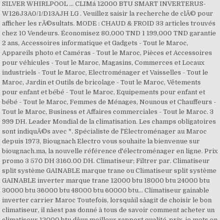
SILVER WHIRLPOOL ... CLIMá 12000 BTU SMART INVERTERUS-
W126J3A0/1/D13AJH LG . Veuillez saisir la recherche de clÃ© pour
afficher les rÃ©sultats. MODE : CHAUD & FROID 33 articles trouvés
chez 10 Vendeurs. Économisez 80,000 TND 1 199,000 TND garantie
2 ans, Accessoires informatique et Gadgets - Tout le Maroc,
Appareils photo et Caméras - Tout le Maroc, Pièces et Accessoires
pour véhicules - Tout le Maroc, Magasins, Commerces et Locaux
industriels - Tout le Maroc, Electroménager et Vaisselles - Tout le
Maroc, Jardin et Outils de bricolage - Tout le Maroc, Vêtements
pour enfant et bébé - Tout le Maroc, Equipements pour enfant et
bébé - Tout le Maroc, Femmes de Ménages, Nounous et Chauffeurs -
Tout le Maroc, Business et Affaires commerciales - Tout le Maroc. 3
999 DH. Leader Mondial de la climatisation. Les champs obligatoires
sont indiquÃ©s avec *. Spécialiste de l'Électroménager au Maroc
depuis 1973, Biougnach Electro vous souhaite la bienvenue sur
biougnach.ma, la nouvelle référence d'électroménager en ligne. Prix
promo 3 570 DH 3160.00 DH. Climatiseur; Filtrer par. Climatiseur
split système GAINABLE marque trane ou Climatiseur split système
GAINABLE inverter marque trane 12000 btu 18000 btu 24000 btu
30000 btu 36000 btu 48000 btu 60000 btu... Climatiseur gainable
inverter carrier Maroc Toutefois, lorsquâil sâagit de choisir le bon
climatiseur, il nâest pas donné à tous de savoir comment acheter un
climatiseur 12000 btu dâun meilleur rapport qualité-prix. je mets en