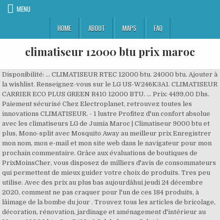
MENU
HOME
ABOUT
MAPS
FAQ
climatiseur 12000 btu prix maroc
Disponibilité: ... CLIMATISEUR RTEC 12000 btu. 24000 btu. Ajouter à
la wishlist. Renseignez-vous sur le LG US-W246K3A1. CLIMATISEUR
CARRIER ECO PLUS GREEN R410 12000 BTU. ... Prix: 4499,00 Dhs.
Paiement sécurisé Chez Electroplanet, retrouvez toutes les
innovations CLIMATISEUR. - 1 lustre Profitez d'un confort absolue
avec les climatiseurs LG de Jumia Maroc | Climatiseur 9000 btu et
plus, Mono-split avec Mosquito Away au meilleur prix Enregistrer
mon nom, mon e-mail et mon site web dans le navigateur pour mon
prochain commentaire. Grâce aux évaluations de boutiques de
PrixMoinsCher, vous disposez de milliers d'avis de consommateurs
qui permettent de mieux guider votre choix de produits. Tres peu
utilise. Avec des prix au plus bas aujourdâhui jeudi 24 décembre
2020, comment ne pas craquer pour l'un de ces 184 produits, à
lâimage de la bombe du jour . Trouvez tous les articles de bricolage,
décoration, rénovation, jardinage et aménagement d'intérieur au