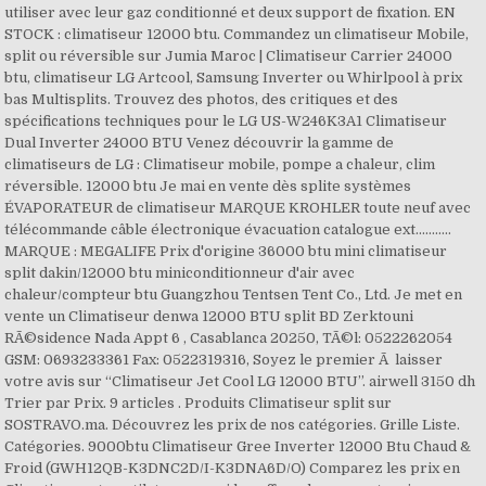
utiliser avec leur gaz conditionné et deux support de fixation. EN
STOCK : climatiseur 12000 btu. Commandez un climatiseur Mobile,
split ou réversible sur Jumia Maroc | Climatiseur Carrier 24000
btu, climatiseur LG Artcool, Samsung Inverter ou Whirlpool à prix
bas Multisplits. Trouvez des photos, des critiques et des
spécifications techniques pour le LG US-W246K3A1 Climatiseur
Dual Inverter 24000 BTU Venez découvrir la gamme de
climatiseurs de LG : Climatiseur mobile, pompe a chaleur, clim
réversible. 12000 btu Je mai en vente dès splite systèmes
ÉVAPORATEUR de climatiseur MARQUE KROHLER toute neuf avec
télécommande câble électronique évacuation catalogue ext...........
MARQUE : MEGALIFE Prix d'origine 36000 btu mini climatiseur
split dakin/12000 btu miniconditionneur d'air avec
chaleur/compteur btu Guangzhou Tentsen Tent Co., Ltd. Je met en
vente un Climatiseur denwa 12000 BTU split BD Zerktouni
RÃ©sidence Nada Appt 6 , Casablanca 20250, TÃ©l: 0522262054
GSM: 0693233361 Fax: 0522319316, Soyez le premier Ã laisser
votre avis sur “Climatiseur Jet Cool LG 12000 BTU”. airwell 3150 dh
Trier par Prix. 9 articles . Produits Climatiseur split sur
SOSTRAVO.ma. Découvrez les prix de nos catégories. Grille Liste.
Catégories. 9000btu Climatiseur Gree Inverter 12000 Btu Chaud &
Froid (GWH12QB-K3DNC2D/I-K3DNA6D/O) Comparez les prix en