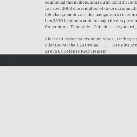
communal thionvillois, ainsi qu'au nord du centr
1er août 2003 d'orientation et de programmation
téléchargement vers des navigateurs récents :
Les 3820 habitants sont en majorité des person
Convention : Thionville - Côte des … keyboard_
Pierre Et Vacances Premium Alpes
,
Orthograp
Filet De Perche à La Crème
,
Des Plus Att
Areva La Défense Recrutement