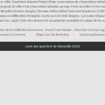
e-ville. Quartiers faisant l'objet d'une convention de rénovation urbain
 pour la ville et la rénovation urbaine. group. Pour accéder à vos car
 Mozilla Firefox; Google Chrome; Safari (Mac) Internet Explorer 11 (
nes en difficultés d'emploi. Carte au 1/25 000 Région : Lorraine Dép
arrow_right. Côte des Roses est un quartier sensible et calme de la 
he Mots Difficiles Exercices
,
Food Court Rome
,
Cherche Ouvrier Ag
irantes 11 Lettres
,
Plage Lac Du Bourdon
,
Universal Exposi
,
carte des quartiers de thionville 2020