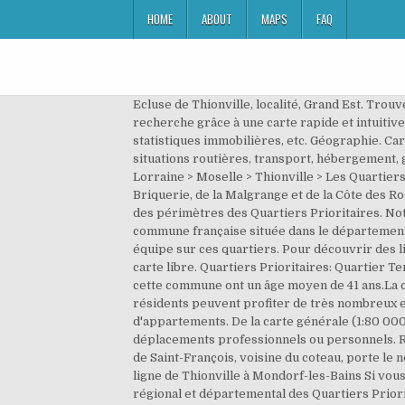
HOME
ABOUT
MAPS
FAQ
Ecluse de Thionville, localité, Grand Est. Trou
recherche grâce à une carte rapide et intuitiv
statistiques immobilières, etc. Géographie. Car
situations routières, transport, hébergement, 
Lorraine > Moselle > Thionville > Les Quartiers
Briquerie, de la Malgrange et de la Côte des Ro
des périmètres des Quartiers Prioritaires. Not
commune française située dans le département d
équipe sur ces quartiers. Pour découvrir des li
carte libre. Quartiers Prioritaires: Quartier T
cette commune ont un âge moyen de 41 ans.La c
résidents peuvent profiter de très nombreux es
d'appartements. De la carte générale (1:80 000) 
déplacements professionnels ou personnels. Rat
de Saint-François, voisine du coteau, porte le 
ligne de Thionville à Mondorf-les-Bains Si vous s
régional et départemental des Quartiers Priorit