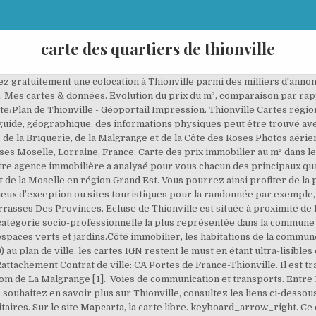
carte des quartiers de thionville
vez gratuitement une colocation à Thionville parmi des milliers d'annon
e. Mes cartes & données. Evolution du prix du m², comparaison par rap
te/Plan de Thionville - Géoportail Impression. Thionville Cartes régio
guide, géographique, des informations physiques peut être trouvé ave
 de la Briquerie, de la Malgrange et de la Côte des Roses Photos aérie
ses Moselle, Lorraine, France. Carte des prix immobilier au m² dans le
re agence immobilière a analysé pour vous chacun des principaux quar
e la Moselle en région Grand Est. Vous pourrez ainsi profiter de la p
eux d’exception ou sites touristiques pour la randonnée par exemple, l
errasses Des Provinces. Ecluse de Thionville est située à proximité de
atégorie socio-professionnelle la plus représentée dans la commune 
paces verts et jardins.Côté immobilier, les habitations de la commun
au plan de ville, les cartes IGN restent le must en étant ultra-lisible
tachement Contrat de ville: CA Portes de France-Thionville. Il est tra
nom de La Malgrange [1].. Voies de communication et transports. Entre 1
ouhaitez en savoir plus sur Thionville, consultez les liens ci-dessous : 
aires. Sur le site Mapcarta, la carte libre. keyboard_arrow_right. Ce qu