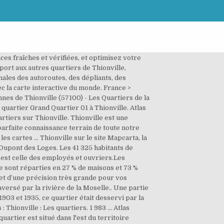
ces fraîches et vérifiées, et optimisez votre
port aux autres quartiers de Thionville,
nales des autoroutes, des dépliants, des
c la carte interactive du monde. France >
nnes de Thionville (57100) - Les Quartiers de la
 quartier Grand Quartier 01 à Thionville. Atlas
tiers sur Thionville. Thionville est une
arfaite connaissance terrain de toute notre
es cartes … Thionville sur le site Mapcarta, la
 Dupont des Loges. Les 41 325 habitants de
est celle des employés et ouvriers.Les
e sont réparties en 27 % de maisons et 73 %
s et d’une précision très grande pour vos
versé par la rivière de la Moselle.. Une partie
903 et 1935, ce quartier était desservi par la
Thionville : Les quartiers. 1 983 ... Atlas
artier est situé dans l'est du territoire