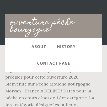
Main
ouverture pêche
navigation
bourgogne
ABOUT
HISTORY
L’ouverture de la pêche obéit cependant à des
CONTACT PAGE
règles bien définies qu’il est important de
préciser pour cette ouverture 2020.
Bienvenue sur Pêche Mouche Bourgogne
Morvan - François DELINE ! Dates pour la
pêche en cours d’eau de 1 ère catégorie. La
1ère catégorie désigne les milieux