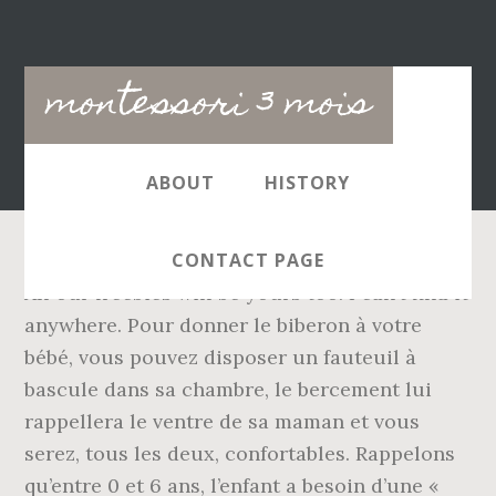
Main
montessori 3 mois
navigation
ABOUT
HISTORY
CONTACT PAGE
All our freebies will be yours too! I can’t find it
anywhere. Pour donner le biberon à votre
bébé, vous pouvez disposer un fauteuil à
bascule dans sa chambre, le bercement lui
rappellera le ventre de sa maman et vous
serez, tous les deux, confortables. Rappelons
qu’entre 0 et 6 ans, l’enfant a besoin d’une «