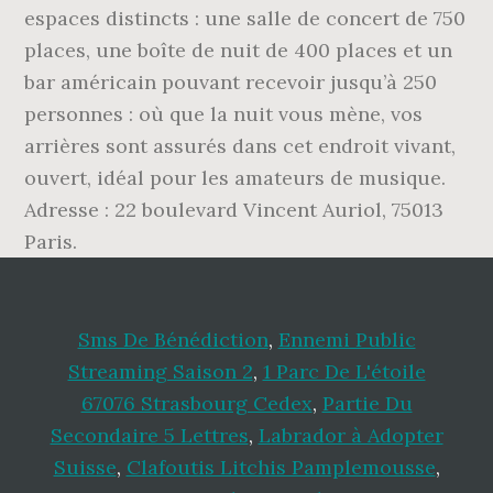
Sms De Bénédiction
,
Ennemi Public
Streaming Saison 2
,
1 Parc De L'étoile
67076 Strasbourg Cedex
,
Partie Du
Secondaire 5 Lettres
,
Labrador à Adopter
Suisse
,
Clafoutis Litchis Pamplemousse
,