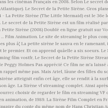
s les cinémas Français en 2008. Selon Le secret de la
Atlantique). Le Secret de la Petite Sirène. Gros p
4 - La Petite Sirène (The Little Mermaid) est le 36e
 Le secret de la Petite Sirène est un film réalisé p
Petite Sirène (2008) Doublé en ligne gratuit sur Voir
 ... Film Animation. Le site de streaming le plus comp
s plus â¦ La petite sirène le sauva en le ramenant, 
t le premier. Et on apprend quâelle a six soeurs. Le
aming film vostfr, Le Secret de la Petite Sirène Str
 de Peggy Holmes Pas apprécié Ce film ne m'a laissé 
 rappel même pas. Mais Ariel, lâune des filles du 
irène atteignit enfin cet âge, elle se rendit à la su
on âge. La Sirène vf streaming complet. Ainsi après 
 pourrez choisir de regarder le film en streaming 
n animation, de 1989. La Sirène Film Complet en Fran
l s'inspire du conte du même nom de Hans Christian An