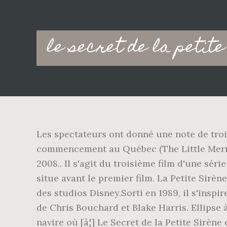
Main
le secret de la petit
navigation
Les spectateurs ont donné une note de trois 
commencement au Québec (The Little Mermai
2008.. Il s'agit du troisième film d'une séri
situe avant le premier film. La Petite Sirèn
des studios Disney.Sorti en 1989, il s'insp
de Chris Bouchard et Blake Harris. Ellipse à
navire où [â¦] Le Secret de la Petite Sirène 