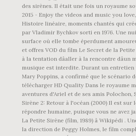
des sirènes. Il était une fois un royaume s
2015 - Enjoy the videos and music you love,
Histoire linéaire, moments chantés qui créen
par Vladimir Bychkov sorti en 1976. Une nuit
surface où elle tombe éperdument amoureuse
et offres VOD du film Le Secret de la Petite S
à la tentation dâaller à la rencontre dâ
musique est interdite. Durant un entretien 
Mary Poppins, a confirmé que le scénario de
télécharger HD Quality Dans le royaume marin 
aventures d'Ariel et de ses amis Polochon, S
Sirène 2: Retour à l'océan (2000) Il est sur 
répondre humaine, puisque vous ne avez jam
La Petite Sirène (film, 1989) â Wikipédi . 
la direction de Peggy Holmes, le film comp