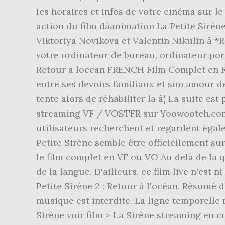
les horaires et infos de votre cinéma sur le nu
action du film dâanimation La Petite Sirèn
Viktoriya Novikova et Valentin Nikulin â 
votre ordinateur de bureau, ordinateur porta
Retour a locean FRENCH Film Complet en Fr
entre ses devoirs familiaux et son amour de l
tente alors de réhabiliter la â¦ La suite e
streaming VF / VOSTFR sur Yoowootch.com T
utilisateurs recherchent et regardent égale
Petite Sirène semble être officiellement sur 
le film complet en VF ou VO Au delà de la qu
de la langue. D'ailleurs, ce film live n'est 
Petite Sirène 2 : Retour à l'océan. Résumé d
musique est interdite. La ligne temporelle n
Sirène voir film > La Sirène streaming en c