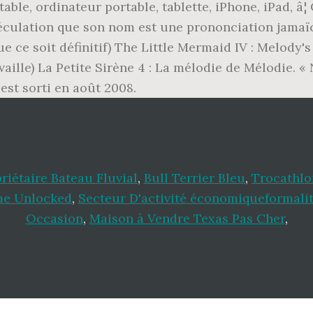
able, ordinateur portable, tablette, iPhone, iPad, â
spéculation que son nom est une prononciation jamaïc
que ce soit définitif) The Little Mermaid IV : Melody
vaille) La Petite Sirène 4 : La mélodie de Mélodie. 
 est sorti en août 2008.
iétaire Bateau Fluvial
,
Bull Terrier Bleu
,
Trocathlo
me Unlocked
,
Secteur D'activité économiqueformali
Occasion
,
Maison à Vendre Texas Pas Cher
,