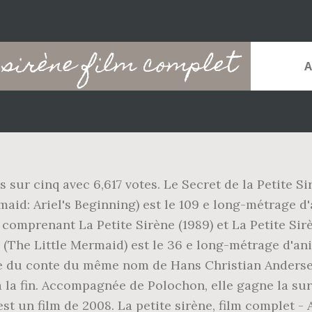
e sirène film complet
sur cinq avec 6,617 votes. Le Secret de la Petite Sir
d: Ariel's Beginning) est le 109 e long-métrage d'
e comprenant La Petite Sirène (1989) et La Petite Sirè
e (The Little Mermaid) est le 36 e long-métrage d'an
ire du conte du même nom de Hans Christian Andersen,
 la fin. Accompagnée de Polochon, elle gagne la surfa
est un film de 2008. La petite sirène, film complet - Ar