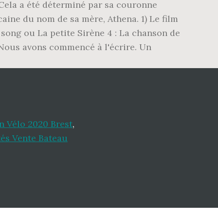
¦ Cela a été déterminé par sa couronne
aine du nom de sa mère, Athena. 1) Le film
's song ou La petite Sirène 4 : La chanson de
« Nous avons commencé à l'écrire. Un
n Vélo 2020 Brest
,
tés Vente Bateau