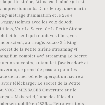
 petite sirène, Attina est lâaînée (et est
lans impressionnants. Dans le royaume marin
 long-métrage d'animation et le 28e «
ar Peggy Holmes avec les voix de Jodi
films, Voir Le Secret de la Petite Sirène
let et le seul qui réunit vos films, vos
inconscient, au rivage. Kuzco 2 â King
 Secret de la Petite Sirène streaming vf
eaming film complet #vf, streaming Le Secret
aucun souvenirs, autant le 1 j'avais adoré et
souverain, se prend de passion pour les
rface de la mer où elle aperçut un navire à
avoir télécharger Le secret de la Petite
VF ou VOST. MESSAGES Ouverture sur le
çais. Mais Ariel, l'une des filles du
dersen, publié en 1836. ... Retrouvez tous