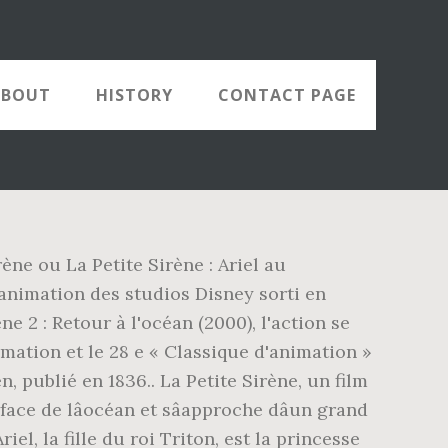
ABOUT
HISTORY
CONTACT PAGE
ène ou La Petite Sirène : Ariel au
animation des studios Disney sorti en
ne 2 : Retour à l'océan (2000), l'action se
imation et le 28 e « Classique d'animation »
 publié en 1836.. La Petite Sirène, un film
ce de lâocéan et sâapproche dâun grand
iel, la fille du roi Triton, est la princesse