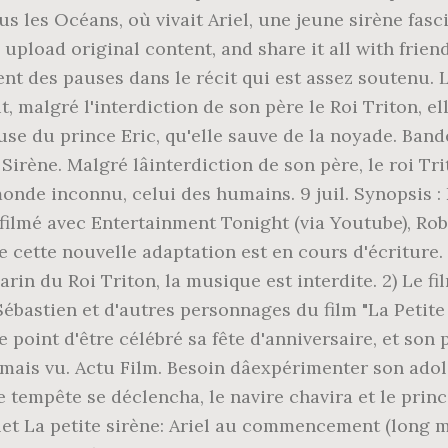
ous les Océans, où vivait Ariel, une jeune sirène fas
 upload original content, and share it all with frien
t des pauses dans le récit qui est assez soutenu. La
, malgré l'interdiction de son père le Roi Triton, ell
 du prince Eric, qu'elle sauve de la noyade. Bande
irène. Malgré lâinterdiction de son père, le roi Trit
un monde inconnu, celui des humains. 9 juil. Synopsis
filmé avec Entertainment Tonight (via Youtube), Rob
 cette nouvelle adaptation est en cours d'écriture. 
du Roi Triton, la musique est interdite. 2) Le film s'
ébastien et d'autres personnages du film "La Petite S
le point d'être célébré sa fête d'anniversaire, et so
ais vu. Actu Film. Besoin dâexpérimenter son adole
Une tempête se déclencha, le navire chavira et le prin
let La petite sirène: Ariel au commencement (long m