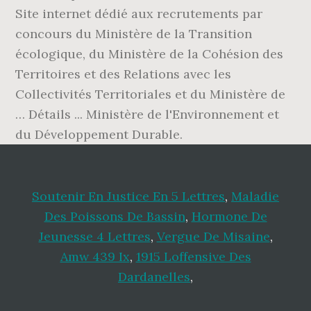
Soutenir En Justice En 5 Lettres
,
Maladie
Des Poissons De Bassin
,
Hormone De
Jeunesse 4 Lettres
,
Vergue De Misaine
,
Amw 439 Ix
,
1915 Loffensive Des
Dardanelles
,