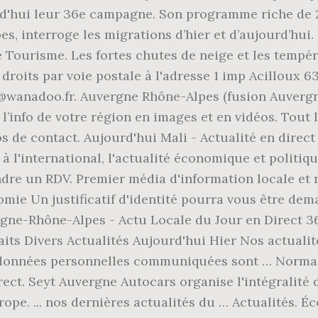
d'hui leur 36e campagne. Son programme riche de 2
s, interroge les migrations d’hier et d’aujourd’hui.
Tourisme. Les fortes chutes de neige et les tempé
droits par voie postale à l'adresse 1 imp Acilloux 
wanadoo.fr. Auvergne Rhône-Alpes (fusion Auvergne 
l’info de votre région en images et en vidéos. Tout l'
de contact. Aujourd'hui Mali - Actualité en direct 
, à l'international, l'actualité économique et politi
endre un RDV. Premier média d'information locale et
conomie Un justificatif d'identité pourra vous être d
rgne-Rhône-Alpes - Actu Locale du Jour en Direct 
ts Divers Actualités Aujourd'hui Hier Nos actualités
 données personnelles communiquées sont … Normand
irect. Seyt Auvergne Autocars organise l'intégralité
ope. ... nos dernières actualités du … Actualités. 