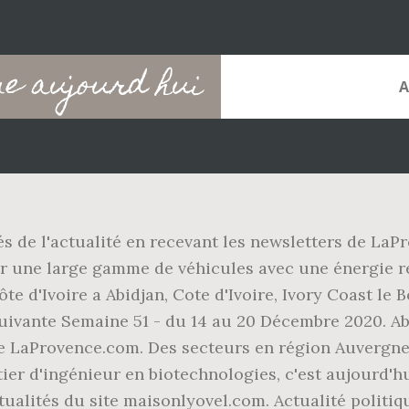
ne aujourd hui
és de l'actualité en recevant les newsletters de LaP
r une large gamme de véhicules avec une énergie re
e d'Ivoire a Abidjan, Cote d'Ivoire, Ivory Coast le B
ivante Semaine 51 - du 14 au 20 Décembre 2020. Abo
 de LaProvence.com. Des secteurs en région Auvergn
tier d'ingénieur en biotechnologies, c'est aujourd'hu
ualités du site maisonlyovel.com. Actualité politiqu