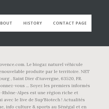
ABOUT
HISTORY
CONTACT PAGE
rovence.com. Le biogaz naturel véhicule
nouvelable produite par le territoire. NET
ourg , Saint Dier d'Auvergne, 63520, FR.
nnez-vous ... Soyez les premiers informés
e-Rhône-Alpes est une région riche et
i avec le live de Sup'Biotech ! Actualités
e, info culture & sports au Sénégal et en