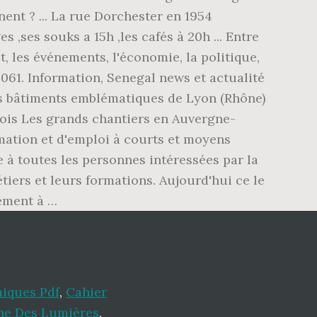
nent ? ... La rue Dorchester en 1954
s ,ses souks a 15h ,les cafés à 20h ... Entre
t, les événements, l'économie, la politique,
061. Information, Senegal news et actualité
rs bâtiments emblématiques de Lyon (Rhône)
Mois Les grands chantiers en Auvergne-
mation et d'emploi à courts et moyens
e à toutes les personnes intéressées par la
iers et leurs formations. Aujourd'hui ce le
gement à …
iques Pdf
,
Cahier
ne Des Lumières
,