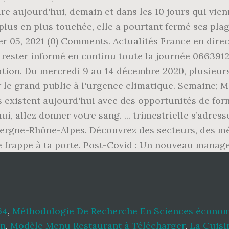
ire aujourd'hui, demain et dans les 10 jours qui vien
e plus en plus touchée, elle a pourtant fermé ses plage
ier 05, 2021 (0) Comments. Actualités France en direc
r rester informé en continu toute la journée 0663912
ation. Du mercredi 9 au 14 décembre 2020, plusieu
r le grand public à l'urgence climatique. Semaine; 
 existent aujourd'hui avec des opportunités de for
, allez donner votre sang. ... trimestrielle s’adress
vergne-Rhône-Alpes. Découvrez des secteurs, des mét
ge frappe à ta porte. Post-Covid : Un nouveau mana
64
,
Méthodologie De Recherche En Sciences économ
en
,
Modèle Menu Restaurant à Télécharger
,
La Cuisi