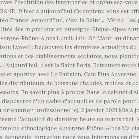
uivez l'évolution des intempéries et organisez-vous 
ND. D'hier à aujourd'hui Ce contenu vous est offer
téo France. Aujourd'hui, c'est la Saint ... Météo : le
lités des migrations en Auvergne-Rhône-Alpes Au
Auvergne-Rhône-Alpes Lundi: 14h-18h Mardi au dimanc
ison Lyovel : Découvrez les dernières actualités du
ations et des établissements scolaires, nous planifi
Aujourd'hui, c'est la Saint Boris. Retrouvez toute l
ue et sportive avec Le Parisien. Cafe Plus Auvergne,
es distributeurs de boissons chaudes, froides et co
 besoins. En savoir plus À propos Dans le cabinet d
isposerez d'un cadre d'accueil et de parole pour 
 orientation professionnelle). 2 janvier 2021 Mis à j
ente l'actualité de dernière heure en temps réel, l
atrimoine ethnologique Auvergne-Rhône-Alpes Ma cl
orts, économie, formation nous vous informons en di