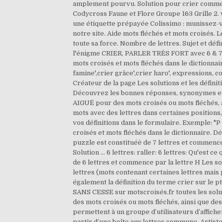
amplement pourvu. Solution pour crier comme un
Codycross Faune et Flore Groupe 163 Grille 2. v
une étiquette prépayée Colissimo : munissez-v
notre site. Aide mots fléchés et mots croisés. 
toute sa force. Nombre de lettres. Sujet et dé
l'énigme CRIER, PARLER TRÈS FORT avec 6 & 7 le
mots croisés et mots fléchés dans le dictionnai
famine',crier grâce',crier haro', expressions, c
Créateur de la page Les solutions et les défini
Découvrez les bonnes réponses, synonymes et 
AIGUË pour des mots croisés ou mots fléchés, a
mots avec des lettres dans certaines positions, 
vos définitions dans le formulaire. Exemple: "P r
croisés et mots fléchés dans le dictionnaire. 
puzzle est constituéè de 7 lettres et commen
Solution ... 6 lettres: raller: 6 lettres: Qu'es
de 6 lettres et commence par la lettre H Les 
lettres (mots contenant certaines lettres mais
également la définition du terme crier sur le pt
SANS CESSE sur motscroisés.fr toutes les sol
des mots croisés ou mots fléchés, ainsi que de
permettent à un groupe d’utilisateurs d’affiche
partir d’une boîte aux lettres commune. Artiste