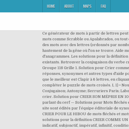
HOME
ABOUT
MAPS
FAQ
Ce générateur de mots à partir de lettres peut
mots comme Scrabble ou Apalabrados, ou tout ce
des mots avec des lettres (ordonnés par nombre 
hautement de la gêne où l'on se trouve. Aide m
d'anagrammes. Les solutions pour la définit
existants. Retrouver la conjugaison du verbe
Groupe 118 Grille 1. Solution pour Crier comme
réponses, synonymes et autres types d'aide po
que le meilleur est Clapir à 6 lettres, en cli
compléter le puzzle de mots croisés. I, 1) • No
Conjugaison; Antonyme; Serruriers Paris; Labo
crier. Solution pour CRIER SON MÉPRIS EN 10 L
parlant du cerf — Solutions pour Mots fléchés 
site sont édités par l’équipe éditoriale de syn
CRIER POUR LE HIBOU de mots fléchés et mots c
solutions pour la définition CRIER COMME UN H
indicatif, subjonctif, impératif, infinitif, cond