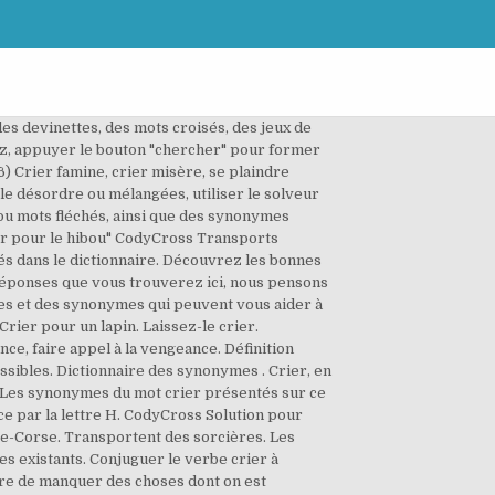
es devinettes, des mots croisés, des jeux de
vez, appuyer le bouton "chercher" pour former
6) Crier famine, crier misère, se plaindre
 le désordre ou mélangées, utiliser le solveur
 mots fléchés, ainsi que des synonymes
er pour le hibou" CodyCross Transports
hés dans le dictionnaire. Découvrez les bonnes
réponses que vous trouverez ici, nous pensons
ires et des synonymes qui peuvent vous aider à
Crier pour un lapin. Laissez-le crier.
e, faire appel à la vengeance. Définition
sibles. Dictionnaire des synonymes . Crier, en
e. Les synonymes du mot crier présentés sur ce
nce par la lettre H. CodyCross Solution pour
te-Corse. Transportent des sorcières. Les
 existants. Conjuguer le verbe crier à
aindre de manquer des choses dont on est