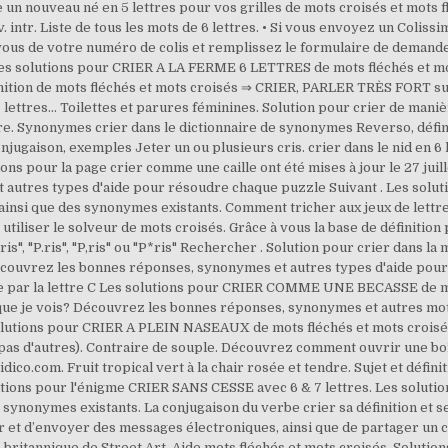
 nouveau né en 5 lettres pour vos grilles de mots croisés et mots fléc
. intr. Liste de tous les mots de 6 lettres. • Si vous envoyez un Coliss
ous de votre numéro de colis et remplissez le formulaire de demande 
Les solutions pour CRIER A LA FERME 6 LETTRES de mots fléchés et mots 
finition de mots fléchés et mots croisés ⇒ CRIER, PARLER TRÈS FORT su
ttres… Toilettes et parures féminines. Solution pour crier de manière
re. Synonymes crier dans le dictionnaire de synonymes Reverso, définit
onjugaison, exemples Jeter un ou plusieurs cris. crier dans le nid en 6 
tions pour la page crier comme une caille ont été mises à jour le 27 
autres types d'aide pour résoudre chaque puzzle Suivant . Les solut
insi que des synonymes existants. Comment tricher aux jeux de lettres
utiliser le solveur de mots croisés. Grâce à vous la base de définition p
is", "P.ris", "P,ris" ou "P*ris" Rechercher . Solution pour crier dans la
Découvrez les bonnes réponses, synonymes et autres types d'aide pour
ce par la lettre C Les solutions pour CRIER COMME UNE BECASSE de mo
t ce que je vois? Découvrez les bonnes réponses, synonymes et autres mot
solutions pour CRIER A PLEIN NASEAUX de mots fléchés et mots croisés.
 pas d'autres). Contraire de souple. Découvrez comment ouvrir une boî
idico.com. Fruit tropical vert à la chair rosée et tendre. Sujet et défi
utions pour l'énigme CRIER SANS CESSE avec 6 & 7 lettres. Les solut
s synonymes existants. La conjugaison du verbe crier sa définition et 
r et d’envoyer des messages électroniques, ainsi que de partager un ca
 britannique de Street Art. Aide mots fléchés et mots croisés. Solutions