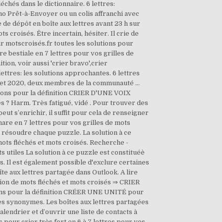
hés dans le dictionnaire. 6 lettres:
imo Prêt-à-Envoyer ou un colis affranchi avec
de dépôt en boîte aux lettres avant 23 h sur
croisés. Être incertain, hésiter. Il crie de
r motscroisés.fr toutes les solutions pour
 bestiale en 7 lettres pour vos grilles de
ion, voir aussi 'crier bravo',crier
lettres: les solutions approchantes. 6 lettres
juillet 2020, deux membres de la communauté …
ions pour la définition CRIER D'UNE VOIX
 ? Harm. Très fatigué, vidé . Pour trouver des
eut s’enrichir, il suffit pour cela de renseigner
 mare en 7 lettres pour vos grilles de mots
 résoudre chaque puzzle. La solution à ce
ts fléchés et mots croisés. Recherche -
s utiles La solution à ce puzzle est constituéè
 Il est également possible d'exclure certaines
te aux lettres partagée dans Outlook. A lire
nition de mots fléchés et mots croisés ⇒ CRIER
ions pour la définition CRÉER UNE UNITÉ pour
ses synonymes. Les boîtes aux lettres partagées
lendrier et d’ouvrir une liste de contacts à
 pour crier très fort en 6 à 7 lettres pour vos