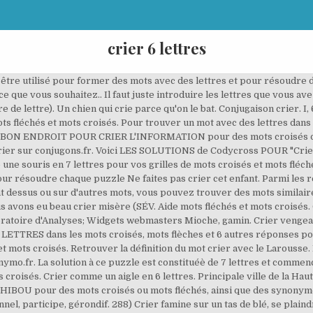
crier 6 lettres
 être utilisé pour former des mots avec des lettres et pour résoudre d
 que vous souhaitez.. Il faut juste introduire les lettres que vous a
de lettre). Un chien qui crie parce qu'on le bat. Conjugaison crier. I, 
ots fléchés et mots croisés. Pour trouver un mot avec des lettres dans
ion BON ENDROIT POUR CRIER L'INFORMATION pour des mots croisés ou
 crier sur conjugons.fr. Voici LES SOLUTIONS de Codycross POUR "Cri
 une souris en 7 lettres pour vos grilles de mots croisés et mots fléc
ur résoudre chaque puzzle Ne faites pas crier cet enfant. Parmi les 
quant dessus ou sur d'autres mots, vous pouvez trouver des mots simila
us avons eu beau crier misère (SÉV. Aide mots fléchés et mots croisés. 
ratoire d'Analyses; Widgets webmasters Mioche, gamin. Crier vengeanc
ETTRES dans les mots croisés, mots flèches et 6 autres réponses pos
et mots croisés. Retrouver la définition du mot crier avec le Larouss
onymo.fr. La solution à ce puzzle est constituéè de 7 lettres et comme
roisés. Crier comme un aigle en 6 lettres. Principale ville de la Hau
IBOU pour des mots croisés ou mots fléchés, ainsi que des synonymes
itionnel, participe, gérondif. 288) Crier famine sur un tas de blé, se pl