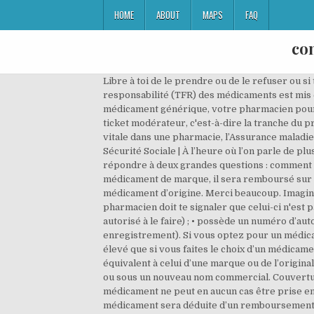
HOME
ABOUT
MAPS
FAQ
co
Libre à toi de le prendre ou de le refuser ou si
responsabilité (TFR) des médicaments est mis en
médicament générique, votre pharmacien pourr
ticket modérateur, c'est-à-dire la tranche du 
vitale dans une pharmacie, l’Assurance malad
Sécurité Sociale | À l’heure où l’on parle de pl
répondre à deux grandes questions : comment so
médicament de marque, il sera remboursé sur 
médicament d’origine. Merci beaucoup. Imagino
pharmacien doit te signaler que celui-ci n'est
autorisé à le faire) ; • possède un numéro d’
enregistrement). Si vous optez pour un médic
élevé que si vous faites le choix d’un médic
équivalent à celui d’une marque ou de l’origin
ou sous un nouveau nom commercial. Couverture
médicament ne peut en aucun cas être prise en 
médicament sera déduite d’un remboursement fu