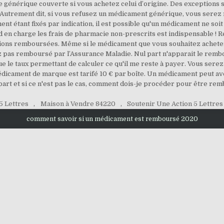
e générique couverte si vous achetez celui d’origine. Des exceptions 
 Autrement dit, si vous refusez un médicament générique, vous serez r
nt étant fixés par indication, il est possible qu'un médicament ne so
end en charge les frais de pharmacie non-prescrits est indispensabl
cations remboursées. Même si le médicament que vous souhaitez acheter
z pas remboursé par l’Assurance Maladie. Nul part n'apparait le rembo
nsi que le taux permettant de calculer ce qu'il me reste à payer. Vous s
icament de marque est tarifé 10 € par boîte. Un médicament peut avoir
part et si ce n'est pas le cas, comment dois-je procéder pour être re
5 Lettres
,
Maison à Vendre 84220
,
Soutenir Une Action 5 Lettres
comment savoir si un médicament est remboursé 2020