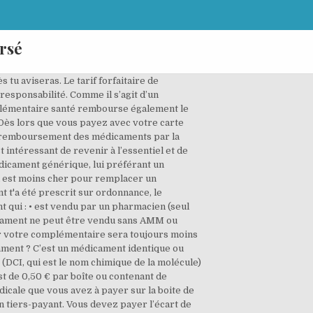
rsé
 tu aviseras. Le tarif forfaitaire de
responsabilité. Comme il s’agit d’un
mplémentaire santé rembourse également le
 Dès lors que vous payez avec votre carte
e remboursement des médicaments par la
t intéressant de revenir à l’essentiel et de
édicament générique, lui préférant un
l est moins cher pour remplacer un
 t'a été prescrit sur ordonnance, le
 qui : • est vendu par un pharmacien (seul
dicament ne peut être vendu sans AMM ou
r votre complémentaire sera toujours moins
ament ? C’est un médicament identique ou
(DCI, qui est le nom chimique de la molécule)
t de 0,50 € par boîte ou contenant de
icale que vous avez à payer sur la boite de
 tiers-payant. Vous devez payer l’écart de