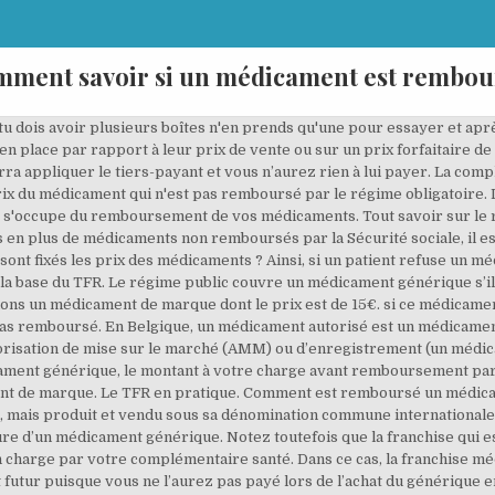
mment savoir si un médicament est rembou
 tu dois avoir plusieurs boîtes n'en prends qu'une pour essayer et après
 place par rapport à leur prix de vente ou sur un prix forfaitaire de 
a appliquer le tiers-payant et vous n’aurez rien à lui payer. La co
prix du médicament qui n'est pas remboursé par le régime obligatoire.
ie s'occupe du remboursement de vos médicaments. Tout savoir sur l
us en plus de médicaments non remboursés par la Sécurité sociale, il es
nt fixés les prix des médicaments ? Ainsi, si un patient refuse un m
la base du TFR. Le régime public couvre un médicament générique s’i
ns un médicament de marque dont le prix est de 15€. si ce médicament
 pas remboursé. En Belgique, un médicament autorisé est un médicament
autorisation de mise sur le marché (AMM) ou d’enregistrement (un mé
ament générique, le montant à votre charge avant remboursement pa
ament de marque. Le TFR en pratique. Comment est remboursé un médic
al, mais produit et vendu sous sa dénomination commune internationale 
 d’un médicament générique. Notez toutefois que la franchise qui es
charge par votre complémentaire santé. Dans ce cas, la franchise méd
tur puisque vous ne l’aurez pas payé lors de l’achat du générique en