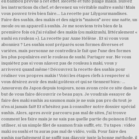
en bambou prévue à cet effet. Recette et tuto pliage makis. Suivez
les instructions du chef, et devenez un véritable maître sushi ! Mais
vous pouvez très bien faire.... La recette par Lilygourmandises.
Faire des sushis, des makis et des nigiris "maison" avec une natte, un
moule ou un appareil à sushis. Je me souviens très bien de la
première fois où j'ai réalisé des makis (ou makizushi, littéralement «
sushi en rouleau »). La recette par Anne Hélène . Et si vous vous
abonniez ? Les sushis sont préparés sous formes diverses et
variées, mais personne ne contredira le fait que l'une des formes
les plus populaires est le rouleau de sushi. Partager sur. Ne vous
inquiétez pas si vous nâavez pas de rouleau à maki, vous y
arriverez quand même ! Découvrez la recette des sushis pour
réaliser vos propres makis ! Voici les étapes clefs à respecter si
vous désirez avoir des maki goûteux et qui se tiennent bien : ...
Amoureux du Japon depuis toujours, nous avons crée ce site dans le
but de vous faire découvrir ce beau pays. Je voudrais essayer de
faire des maki sushis au saumon mais je ne suis pas pro du tout: je
n'en ai jamais fait! Et n'hésitez pas à consulter notre dossier spécial
sushis. Alors, apres avoir parcouru pas mal de sites, j'ai trouve
comment les faire mais je ne sais pas quelle partie du poisson il faut
utiliser, si un simple filet de saumon frais suffit, etc. Tu tapes : vidéo
maki ou sushi et tu auras pas mal de vidéo, voilà. Pour faire des
sushis parfaitement il ne suffit pas dâavoir juste la bonne méthode, il