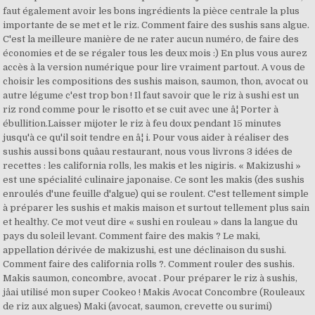
faut également avoir les bons ingrédients la pièce centrale la plus
importante de se met et le riz. Comment faire des sushis sans algue.
C'est la meilleure manière de ne rater aucun numéro, de faire des
économies et de se régaler tous les deux mois :) En plus vous aurez
accès à la version numérique pour lire vraiment partout. A vous de
choisir les compositions des sushis maison, saumon, thon, avocat ou
autre légume c'est trop bon ! Il faut savoir que le riz à sushi est un
riz rond comme pour le risotto et se cuit avec une â¦ Porter à
ébullition.Laisser mijoter le riz à feu doux pendant 15 minutes
jusqu'à ce qu'il soit tendre en â¦ i. Pour vous aider à réaliser des
sushis aussi bons quâau restaurant, nous vous livrons 3 idées de
recettes : les california rolls, les makis et les nigiris. « Makizushi »
est une spécialité culinaire japonaise. Ce sont les makis (des sushis
enroulés d'une feuille d'algue) qui se roulent. C'est tellement simple
à préparer les sushis et makis maison et surtout tellement plus sain
et healthy. Ce mot veut dire « sushi en rouleau » dans la langue du
pays du soleil levant. Comment faire des makis ? Le maki,
appellation dérivée de makizushi, est une déclinaison du sushi.
Comment faire des california rolls ?. Comment rouler des sushis.
Makis saumon, concombre, avocat . Pour préparer le riz à sushis,
jâai utilisé mon super Cookeo ! Makis Avocat Concombre (Rouleaux
de riz aux algues) Maki (avocat, saumon, crevette ou surimi)