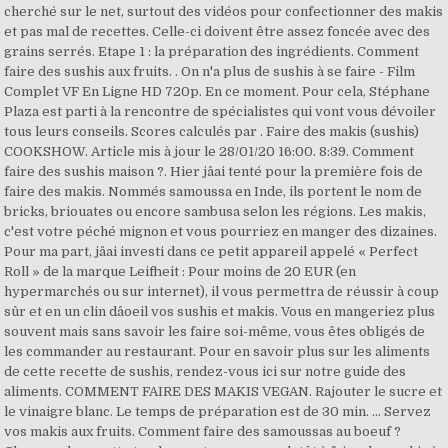
cherché sur le net, surtout des vidéos pour confectionner des makis
et pas mal de recettes. Celle-ci doivent être assez foncée avec des
grains serrés. Etape 1 : la préparation des ingrédients. Comment
faire des sushis aux fruits. . On n'a plus de sushis à se faire - Film
Complet VF En Ligne HD 720p. En ce moment. Pour cela, Stéphane
Plaza est parti à la rencontre de spécialistes qui vont vous dévoiler
tous leurs conseils. Scores calculés par . Faire des makis (sushis)
COOKSHOW. Article mis à jour le 28/01/20 16:00. 8:39. Comment
faire des sushis maison ?. Hier jâai tenté pour la première fois de
faire des makis. Nommés samoussa en Inde, ils portent le nom de
bricks, briouates ou encore sambusa selon les régions. Les makis,
c'est votre péché mignon et vous pourriez en manger des dizaines.
Pour ma part, jâai investi dans ce petit appareil appelé « Perfect
Roll » de la marque Leifheit : Pour moins de 20 EUR (en
hypermarchés ou sur internet), il vous permettra de réussir à coup
sûr et en un clin dâoeil vos sushis et makis. Vous en mangeriez plus
souvent mais sans savoir les faire soi-même, vous êtes obligés de
les commander au restaurant. Pour en savoir plus sur les aliments
de cette recette de sushis, rendez-vous ici sur notre guide des
aliments. COMMENT FAIRE DES MAKIS VEGAN. Rajouter le sucre et
le vinaigre blanc. Le temps de préparation est de 30 min. ... Servez
vos makis aux fruits. Comment faire des samoussas au boeuf ?