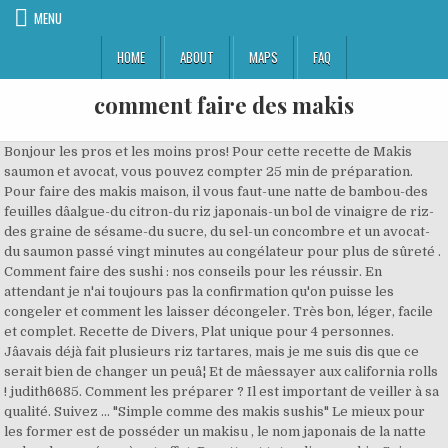
MENU
HOME
ABOUT
MAPS
FAQ
comment faire des makis
Bonjour les pros et les moins pros! Pour cette recette de Makis
saumon et avocat, vous pouvez compter 25 min de préparation.
Pour faire des makis maison, il vous faut-une natte de bambou-des
feuilles dâalgue-du citron-du riz japonais-un bol de vinaigre de riz-
des graine de sésame-du sucre, du sel-un concombre et un avocat-
du saumon passé vingt minutes au congélateur pour plus de sûreté .
Comment faire des sushi : nos conseils pour les réussir. En
attendant je n'ai toujours pas la confirmation qu'on puisse les
congeler et comment les laisser décongeler. Très bon, léger, facile
et complet. Recette de Divers, Plat unique pour 4 personnes.
Jâavais déjà fait plusieurs riz tartares, mais je me suis dis que ce
serait bien de changer un peuâ¦ Et de mâessayer aux california rolls
! judith6685. Comment les préparer ? Il est important de veiller à sa
qualité. Suivez ... "Simple comme des makis sushis" Le mieux pour
les former est de posséder un makisu , le nom japonais de la natte