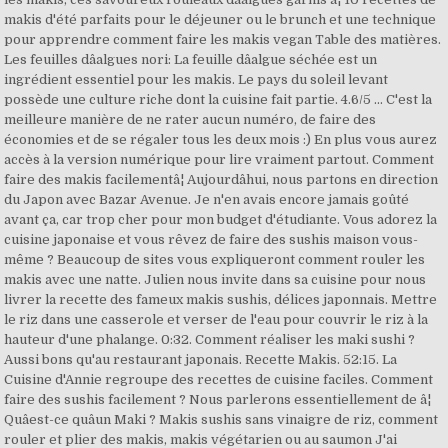
makis d'été parfaits pour le déjeuner ou le brunch et une technique
pour apprendre comment faire les makis vegan Table des matières.
Les feuilles dâalgues nori: La feuille dâalgue séchée est un
ingrédient essentiel pour les makis. Le pays du soleil levant
possède une culture riche dont la cuisine fait partie. 4.6/5 ... C'est la
meilleure manière de ne rater aucun numéro, de faire des
économies et de se régaler tous les deux mois :) En plus vous aurez
accès à la version numérique pour lire vraiment partout. Comment
faire des makis facilementâ¦ Aujourdâhui, nous partons en direction
du Japon avec Bazar Avenue. Je n'en avais encore jamais goûté
avant ça, car trop cher pour mon budget d'étudiante. Vous adorez la
cuisine japonaise et vous rêvez de faire des sushis maison vous-
même ? Beaucoup de sites vous expliqueront comment rouler les
makis avec une natte. Julien nous invite dans sa cuisine pour nous
livrer la recette des fameux makis sushis, délices japonnais. Mettre
le riz dans une casserole et verser de l'eau pour couvrir le riz à la
hauteur d'une phalange. 0:32. Comment réaliser les maki sushi ?
Aussi bons qu'au restaurant japonais. Recette Makis. 52:15. La
Cuisine d'Annie regroupe des recettes de cuisine faciles. Comment
faire des sushis facilement ? Nous parlerons essentiellement de â¦
Quâest-ce quâun Maki ? Makis sushis sans vinaigre de riz, comment
rouler et plier des makis, makis végétarien ou au saumon J'ai