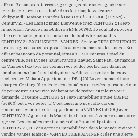
offrant 3 chambres, terrasse, garage, grenier aménageable sur
terrain de 7 ares 04 ca située dans le Triangle Walcourt/
Philippevil... Maison à vendre à Daussois â¬ 100.000 (JOYN9) -
Century 21 - Les Lacs | Zimmo Bienvenue chez CENTURY 21 Jego
Immobilier, Agence immobilière SENE 56860, Je souhaite pouvoir
être recontacté pour être informé de toutes les actualités
CENTURY 21. EXCLUSIVITE - VANNES - Secteur TRES RECHERCHE
- Notre agence vous propose à la vente une maison des années 50,
offrant beaucoup de potentiel, située à 5 / 10 minutes à pied du
centre ville, des Lycées Saint François Xavier, Saint Paul, du marché
de Vannes et de tous les commerces et des écoles. Les données
mentionnées d'un * sont obligatoires. Affiner la recherche Vous
recherchez Maison Appartement + DE â¦ (3) Loyer mensuel hors
charges. Century 21 collecte des données à caractère personnel afin
de permettre au service réclamation de traiter au mieux votre
demande. L'agence CENTURY 21 Jego Immobilier située à SENE
(56860) est à vos côtés, â¦ C'est aussi une nouvelle vie qui
commence. Acheter votre appartement à VANNES (56000) avec
CENTURY 21 Agence de la Madeleine Les biens à vendre dans notre
agence. Les données mentionnées d'un * sont obligatoires.
CENTURY 21, N 1 des agences immobilières dans le monde Maison à
vendre Vannes Maison - VANNES TRIER AFFINER créer une alerte