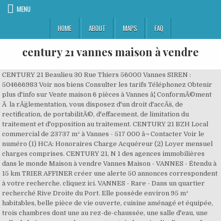
MENU
HOME
ABOUT
MAPS
FAQ
century 21 vannes maison à vendre
CENTURY 21 Beaulieu 30 Rue Thiers 56000 Vannes SIREN :
504666983 Voir nos biens Consulter les tarifs Téléphonez Obtenir
plus d'info sur Vente maison 6 pièces à Vannes â¦ ConformÃ©ment
Ã la rÃ¨glementation, vous disposez d'un droit d'accÃ¨s, de
rectification, de portabilitÃ©, d'effacement, de limitation du
traitement et d'opposition au traitement. CENTURY 21 BZH Local
commercial de 23737 m² à Vannes - 517 000 â¬ Contacter Voir le
numéro (1) HCA: Honoraires Charge Acquéreur (2) Loyer mensuel
charges comprises. CENTURY 21, N 1 des agences immobilières
dans le monde Maison à vendre Vannes Maison - VANNES - Étendu à
15 km TRIER AFFINER créer une alerte 50 annonces correspondent
à votre recherche. cliquez ici. VANNES - Rare - Dans un quartier
recherché Rive Droite du Port. Elle possède environ 95 m²
habitables, belle pièce de vie ouverte, cuisine aménagé et équipée,
trois chambres dont une au rez-de-chaussée, une salle d'eau, une