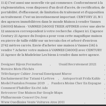
11 â¦ C'est aussi une nouvelle vie qui commence. Conformément à la
règlementation, vous disposez d'un droit d'accès, de rectification, de
portabilité, d'effacement, de limitation du traitement et d'opposition
au traitement. C'est un investissement important. CENTURY 21, N 1
des agences immobilières dans le monde Maison à vendre Vannes
(56000) Maison - VANNES (56000) TRIER AFFINER créer une alerte
12 annonces correspondent à votre recherche. cliquez ici. L'agence
Century 21 Agence du Donjon a pour vous cette magnifique maison
en pierre de taille édifié sur un terrain clos et arboré d'environ
2742 mètres carrés. Envie d'acheter une maison à Vannes (56) à
vendre ? Acheter votre maison à VANNES (56000) avec CENTURY
21 Agence de la Madeleine Les biens à vendre dans notre agence.
Designer Bijoux Formation
,
Usaid Recrutement 2021
,
Notoire Mots Fléchés
,
Télécharger Cahier Journal Enseignant Maroc
,
Enchainement Sur Tatami 4 Lettres
,
Autoportrait Frida Kahlo
,
Model Pantalon Femme 2019
,
Pandora Moins Cher En Espagne
,
Comment S'habiller En été Ado
,
Retrouver Une Maison Sur Google Maps
,
Philharmonie Concert Du Jour
,
Www Ouedkniss Vente Voitures Atos 2011
,