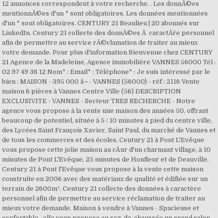
12 annonces correspondent à votre recherche. . Les donnÃ©es
mentionnÃ©es d'un * sont obligatoires. Les données mentionnées
d'un * sont obligatoires. CENTURY 21 Beaulieu | 20 abonnés sur
LinkedIn. Century 21 collecte des donnÃ©es Ã caractÃ¨re personnel
afin de permettre au service rÃ©clamation de traiter au mieux
votre demande. Pour plus d'information Bienvenue chez CENTURY
21 Agence de la Madeleine, Agence immobilière VANNES 56000 Tél :
02 97 49 38 12 Nom* : Email* : Téléphone* : Je suis intéressé par le
bien : MAISON - 395 000 â¬ - VANNES (56000) - réf : 2116 Vente
maison 6 pièces à Vannes Centre Ville (56) DESCRIPTION
EXCLUSIVITE - VANNES - Secteur TRES RECHERCHE - Notre
agence vous propose à la vente une maison des années 50, offrant
beaucoup de potentiel, située à 5 / 10 minutes à pied du centre ville,
des Lycées Saint François Xavier, Saint Paul, du marché de Vannes et
de tous les commerces et des écoles. Century 21 à Pont L'Evêque
vous propose cette jolie maison au cÅur d'un charmant village, à 10
minutes de Pont L'Evêque, 25 minutes de Honfleur et de Deauville.
Century 21 à Pont l'Evêque vous propose à la vente cette maison
construite en 2006 avec des matériaux de qualité et édifiée sur un
terrain de 2600m². Century 21 collecte des données à caractère
personnel afin de permettre au service réclamation de traiter au
mieux votre demande. Maison à vendre à Vannes - Spacieuse et
confortable , elle vous propose au rez-de-chaussée un grand salon