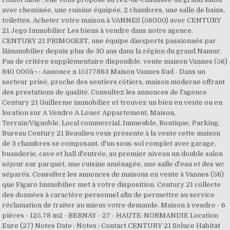
avec cheminée, une cuisine équipée, 2 chambres, une salle de bains,
toilettes. Acheter votre maison à VANNES (56000) avec CENTURY
21 Jego Immobilier Les biens à vendre dans notre agence.
CENTURY 21 PRIMOGEST, une équipe dâexperts passionnés par
lâimmobilier depuis plus de 30 ans dans la région du grand Namur.
Pas de critère supplémentaire disponible. vente maison Vannes (56)
840 000â¬ : Annonce n 15177863 Maison Vannes Sud - Dans un
secteur prisé, proche des sentiers côtiers, maison moderne offrant
des prestations de qualité. Consultez les annonces de l'agence
Century 21 Guillerme immobilier et trouvez un bien en vente ou en
location sur A Vendre A Louer Appartement, Maison,
Terrain/Vignoble, Local commercial, Immeuble, Boutique, Parking,
Bureau Century 21 Beaulieu vous présente à la vente cette maison
de 3 chambres se composant, d'un sous-sol complet avec garage,
buanderie, cave et hall d'entrée, au premier niveau un double salon
séjour sur parquet, une cuisine aménagée, une salle d'eau et des wc
séparés. Consultez les annonces de maisons en vente à Vannes (56)
que Figaro Immobilier met à votre disposition. Century 21 collecte
des données à caractère personnel afin de permettre au service
réclamation de traiter au mieux votre demande. Maison à vendre - 6
pièces - 125,78 m2 - BERNAY - 27 - HAUTE-NORMANDIE Location
Eure (27) Notes Date : Notes : Contact CENTURY 21 Soluce Habitat