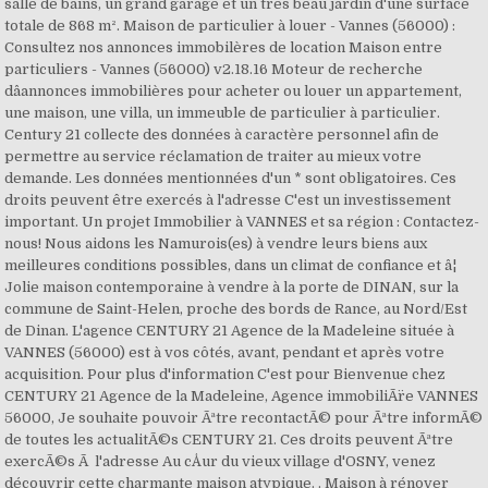
salle de bains, un grand garage et un très beau jardin d'une surface
totale de 868 m². Maison de particulier à louer - Vannes (56000) :
Consultez nos annonces immobilères de location Maison entre
particuliers - Vannes (56000) v2.18.16 Moteur de recherche
dâannonces immobilières pour acheter ou louer un appartement,
une maison, une villa, un immeuble de particulier à particulier.
Century 21 collecte des données à caractère personnel afin de
permettre au service réclamation de traiter au mieux votre
demande. Les données mentionnées d'un * sont obligatoires. Ces
droits peuvent être exercés à l'adresse C'est un investissement
important. Un projet Immobilier à VANNES et sa région : Contactez-
nous! Nous aidons les Namurois(es) à vendre leurs biens aux
meilleures conditions possibles, dans un climat de confiance et â¦
Jolie maison contemporaine à vendre à la porte de DINAN, sur la
commune de Saint-Helen, proche des bords de Rance, au Nord/Est
de Dinan. L'agence CENTURY 21 Agence de la Madeleine située à
VANNES (56000) est à vos côtés, avant, pendant et après votre
acquisition. Pour plus d'information C'est pour Bienvenue chez
CENTURY 21 Agence de la Madeleine, Agence immobiliÃ¨re VANNES
56000, Je souhaite pouvoir Ãªtre recontactÃ© pour Ãªtre informÃ©
de toutes les actualitÃ©s CENTURY 21. Ces droits peuvent Ãªtre
exercÃ©s Ã l'adresse Au cÅur du vieux village d'OSNY, venez
découvrir cette charmante maison atypique. . Maison à rénover