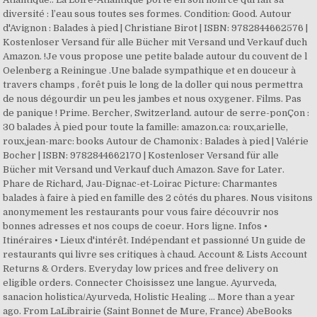
diversité : l’eau sous toutes ses formes. Condition: Good. Autour
d'Avignon : Balades à pied | Christiane Birot | ISBN: 9782844662576 |
Kostenloser Versand für alle Bücher mit Versand und Verkauf duch
Amazon. !Je vous propose une petite balade autour du couvent de l
Oelenberg a Reiningue .Une balade sympathique et en douceur à
travers champs , forêt puis le long de la doller qui nous permettra
de nous dégourdir un peu les jambes et nous oxygener. Films. Pas
de panique ! Prime. Bercher, Switzerland. autour de serre-ponÇon :
30 balades À pied pour toute la famille: amazon.ca: roux,arielle,
roux,jean-marc: books Autour de Chamonix : Balades à pied | Valérie
Bocher | ISBN: 9782844662170 | Kostenloser Versand für alle
Bücher mit Versand und Verkauf duch Amazon. Save for Later.
Phare de Richard, Jau-Dignac-et-Loirac Picture: Charmantes
balades à faire à pied en famille des 2 côtés du phares. Nous visitons
anonymement les restaurants pour vous faire découvrir nos
bonnes adresses et nos coups de coeur. Hors ligne. Infos •
Itinéraires • Lieux d'intérêt. Indépendant et passionné Un guide de
restaurants qui livre ses critiques à chaud. Account & Lists Account
Returns & Orders. Everyday low prices and free delivery on
eligible orders. Connecter Choisissez une langue. Ayurveda,
sanacion holistica/Ayurveda, Holistic Healing … More than a year
ago. From LaLibrairie (Saint Bonnet de Mure, France) AbeBooks