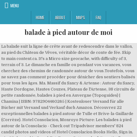
MENU
HOME
ABOUT
MAPS
FAQ
balade à pied autour de moi
La balade suit la ligne de crête avant de redescendre dans le vallon,
au pied du Château de Vêves, véritable décor de conte de fée. Skip
to main content.ca. It's a Micro size geocache, with difficulty of 3,
terrain of 3. Le dimanche en famille ou pendant vos vacances, vous
cherchez des chemins de randonnée autour de vous.Toutefois, vous
ne savez pas comment procéder pour dénicher des sentiers balisés
pour tous les âges. Ma. Massif du Sancy & Artense : Autour du Sancy,
Haute Dordogne, Hautes Couzes, Plateau de l'Artense, 38 circuits de
petite randonnée, balades à pied en Auvergne (Topoguides) |
Chamina | ISBN: 9782904460265 | Kostenloser Versand für alle
Bücher mit Versand und Verkauf duch Amazon. Découvrez 22
exceptionnelles balades à pied autour de Tulle et Brive-la-Gaillarde
(Corrèze). Hotel Consolacion, Monroyo Picture: Les balades à pied
autour de la Consolacio - Check out Tripadvisor members' 824
candid photos and videos of Hotel Consolacion Books Hello, Sign in.