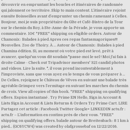
découvrir en empruntant les boucles et itinéraires de randonnée
qui jalonnent ce territoire. Skip to main content. L’itinéraire rejoint
ensuite Boisseilles avant d’emprunter un chemin ramenant à Celles.
Bonjour, moi je suis propriétaire du Gîte et Café-Bistro de la Tour
sur le chemin du Roy, à Ste-Anne-de-la-Pérade, je vous apporte un
commentaire. 10€ *FREE* shipping on eligible orders. Autour de
Chamonix : Balades à pied Apres ces repas fantasmagoriques!!!
Nouvelles. Zoo de Thoiry. À … Autour de Chamonix : Balades à pied
Chamina édition. Si, au moment où votre pied est levé, prêt à
avancer, quelqu'un vous dit soudain "passe-moi le sel ! Moi j'ai fais à
droite Calme - Check out Tripadvisor members' 321 candid photos
and videos. Lire la suite. ", il vous prend incontestablement à
l'improviste, sans que vous ayez eu le temps de vous préparer à …
De Celles, rejoignez le Château de Vêves en suivant une balade très
agréable.Grimpez vers l’ermitage en suivant les marches du chemin
de croix. View all copies of this book. *FREE* shipping on qualifying
offers. Espion instantané . Try Prime EN Hello, Sign in Account &
Lists Sign in Account & Lists Returns & Orders Try Prime Cart. LIRE
Partagez cet article : Facebook Twitter Google+ LINKEDIN actu.fr :
actu.fr – L’information en continu près de chez vous. *FREE*
shipping on qualifying offers. balade autour de Breitenbach : 8 1 km à
pied... (GC6YCW4) was created by olafgrossebaf on 12/22/2016.