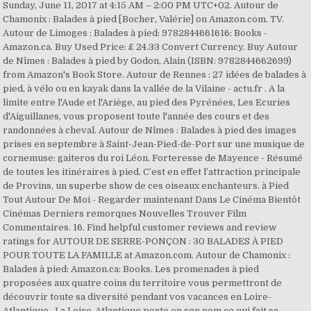
Sunday, June 11, 2017 at 4:15 AM – 2:00 PM UTC+02. Autour de
Chamonix : Balades à pied [Bocher, Valérie] on Amazon.com. TV.
Autour de Limoges : Balades à pied: 9782844661616: Books -
Amazon.ca. Buy Used Price: £ 24.33 Convert Currency. Buy Autour
de Nîmes : Balades à pied by Godon, Alain (ISBN: 9782844662699)
from Amazon's Book Store. Autour de Rennes : 27 idées de balades à
pied, à vélo ou en kayak dans la vallée de la Vilaine - actu.fr . A la
limite entre l'Aude et l'Ariège, au pied des Pyrénées, Les Ecuries
d'Aiguillanes, vous proposent toute l'année des cours et des
randonnées à cheval. Autour de Nîmes : Balades à pied des images
prises en septembre à Saint-Jean-Pied-de-Port sur une musique de
cornemuse: gaiteros du roi Léon. Forteresse de Mayence - Résumé
de toutes les itinéraires à pied. C’est en effet l’attraction principale
de Provins, un superbe show de ces oiseaux enchanteurs. à Pied
Tout Autour De Moi - Regarder maintenant Dans Le Cinéma Bientôt
Cinémas Derniers remorques Nouvelles Trouver Film
Commentaires. 16. Find helpful customer reviews and review
ratings for AUTOUR DE SERRE-PONÇON : 30 BALADES À PIED
POUR TOUTE LA FAMILLE at Amazon.com. Autour de Chamonix :
Balades à pied: Amazon.ca: Books. Les promenades à pied
proposées aux quatre coins du territoire vous permettront de
découvrir toute sa diversité pendant vos vacances en Loire-
Atlantique.. La Loire-Atlantique porte en son nom ce qui fait sa