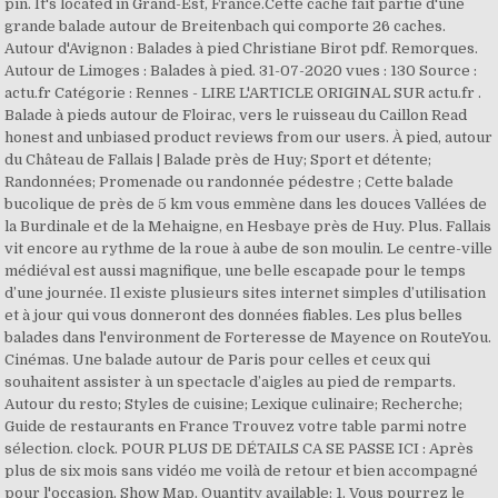
pin. It's located in Grand-Est, France.Cette cache fait partie d'une
grande balade autour de Breitenbach qui comporte 26 caches.
Autour d'Avignon : Balades à pied Christiane Birot pdf. Remorques.
Autour de Limoges : Balades à pied. 31-07-2020 vues : 130 Source :
actu.fr Catégorie : Rennes - LIRE L'ARTICLE ORIGINAL SUR actu.fr .
Balade à pieds autour de Floirac, vers le ruisseau du Caillon Read
honest and unbiased product reviews from our users. À pied, autour
du Château de Fallais | Balade près de Huy; Sport et détente;
Randonnées; Promenade ou randonnée pédestre ; Cette balade
bucolique de près de 5 km vous emmène dans les douces Vallées de
la Burdinale et de la Mehaigne, en Hesbaye près de Huy. Plus. Fallais
vit encore au rythme de la roue à aube de son moulin. Le centre-ville
médiéval est aussi magnifique, une belle escapade pour le temps
d’une journée. Il existe plusieurs sites internet simples d’utilisation
et à jour qui vous donneront des données fiables. Les plus belles
balades dans l'environment de Forteresse de Mayence on RouteYou.
Cinémas. Une balade autour de Paris pour celles et ceux qui
souhaitent assister à un spectacle d’aigles au pied de remparts.
Autour du resto; Styles de cuisine; Lexique culinaire; Recherche;
Guide de restaurants en France Trouvez votre table parmi notre
sélection. clock. POUR PLUS DE DÉTAILS CA SE PASSE ICI : Après
plus de six mois sans vidéo me voilà de retour et bien accompagné
pour l'occasion. Show Map. Quantity available: 1. Vous pourrez le