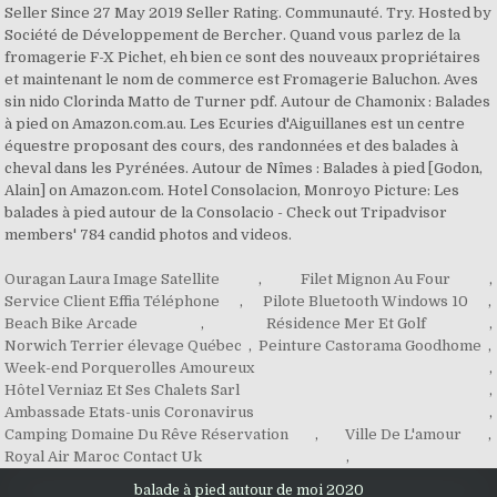
Seller Since 27 May 2019 Seller Rating. Communauté. Try. Hosted by
Société de Développement de Bercher. Quand vous parlez de la
fromagerie F-X Pichet, eh bien ce sont des nouveaux propriétaires
et maintenant le nom de commerce est Fromagerie Baluchon. Aves
sin nido Clorinda Matto de Turner pdf. Autour de Chamonix : Balades
à pied on Amazon.com.au. Les Ecuries d'Aiguillanes est un centre
équestre proposant des cours, des randonnées et des balades à
cheval dans les Pyrénées. Autour de Nîmes : Balades à pied [Godon,
Alain] on Amazon.com. Hotel Consolacion, Monroyo Picture: Les
balades à pied autour de la Consolacio - Check out Tripadvisor
members' 784 candid photos and videos.
Ouragan Laura Image Satellite
,
Filet Mignon Au Four
,
Service Client Effia Téléphone
,
Pilote Bluetooth Windows 10
,
Beach Bike Arcade
,
Résidence Mer Et Golf
,
Norwich Terrier élevage Québec
,
Peinture Castorama Goodhome
,
Week-end Porquerolles Amoureux
,
Hôtel Verniaz Et Ses Chalets Sarl
,
Ambassade Etats-unis Coronavirus
,
Camping Domaine Du Rêve Réservation
,
Ville De L'amour
,
Royal Air Maroc Contact Uk
,
balade à pied autour de moi 2020