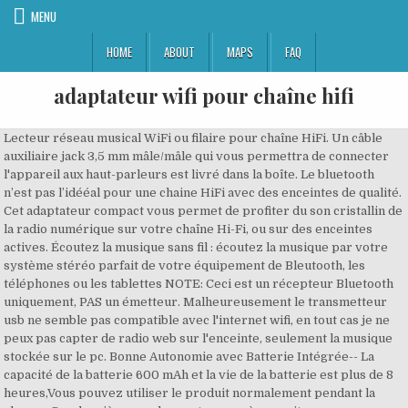
MENU
HOME
ABOUT
MAPS
FAQ
adaptateur wifi pour chaîne hifi
Lecteur réseau musical WiFi ou filaire pour chaîne HiFi. Un câble auxiliaire jack 3,5 mm mâle/mâle qui vous permettra de connecter l'appareil aux haut-parleurs est livré dans la boîte. Le bluetooth n’est pas l’idééal pour une chaine HiFi avec des enceintes de qualité. Cet adaptateur compact vous permet de profiter du son cristallin de la radio numérique sur votre chaîne Hi-Fi, ou sur des enceintes actives. Écoutez la musique sans fil : écoutez la musique par votre système stéréo parfait de votre équipement de Bleutooth, les téléphones ou les tablettes NOTE: Ceci est un récepteur Bluetooth uniquement, PAS un émetteur. Malheureusement le transmetteur usb ne semble pas compatible avec l'internet wifi, en tout cas je ne peux pas capter de radio web sur l'enceinte, seulement la musique stockée sur le pc. Bonne Autonomie avec Batterie Intégrée-- La capacité de la batterie 600 mAh et la vie de la batterie est plus de 8 heures,Vous pouvez utiliser le produit normalement pendant la charge. Ces dernières ne donnent pas accès aux sites d’hébergement de vidéos comme Youtube ou Dailymotion. Transmission : Bluetooth v3.0 + EDR, classe 2 jusqu'à 10 m, connexion via jack 3,5 mm (AUX). AUKEY Récepteur Bluetooth 5 Adaptateur Audio sans Fil avec 18 Heures de Lecture, Deux connexions, Mains Libres avec Microphone intégré pour Audio Streaming Maison/Kit Auto Voiture, Transformer la musique sans fil depuis votre téléphone, iPhone, PC ou tablette jusqu'à la distance bluetooth de 10m, idéal pour les systèmes audio véhicule ou maison Ultra-compact, l'adaptateur Bluetooth se branche à votre chaîne Hi-Fi en jack ou en RCA (prise rouge et blanche). Le récepteur Bluetooth est un moyen simple et pratique pour diffuser sur une chaîne hi-fi les musiques stockées sur un smartphone, sur une tablette ou sur un ordinateur portable.Une fois l'adaptateur Bluetooth branché sur l'entrée audio de la chaîne ou de l'ampli, vous pouvez écouter sans fil tous vos titres préférés, avec une portée de 10 mètres. Longue portée sans fille : il peut recevoir le signal de Bleutooth à 30 pieds Le fichier audio est transcodé/compressé et cela s’entend non seulement avec du FLAC mais aussi avec des mp3 encodés à 320 kbps. Fonctionne avec la plupart des haut-parleurs : branchez l'adaptateur sur n’importe quel récepteur A / V et haut-parleur alimenté avec des prises RCA standard ou de 3,5 mm. Effet acoustique de haut qualité : l’adapteur audio de Bleutooth pour le système stéréo, offre une acoustique de qualité supérieur, une qualité sonore claire pour la jouissance de la musique, Adaptateur Bluetooth Récepteur,Ozvavzk Bluetooth Émetteur Récepteur 5.0 Transmetteur Récepteur Bluetooth Audio 2 en 1 avec Sortie Audio 3,5mm Adaptateur Bluetooth Audio RCA. Il existe 212 fournisseurs de adaptateur usb pour chaine hifi principalement situés en East Asia. Tuner DAB/DAB+ inclus, tuner FM/MW, Spotify Connect, Multiroom et contrôle par appli. Transmetteur Bluetooth-- Utilisé pour recevoir et transmettre，ajouter la fonction sans fil à votre téléviseur , PC , MP3 , lecteur de DVD pour profiter des sons de la musique sans fil Ce produit est un récepteur bluetooth pour les haut-parleurs. Description: L'adaptateur pour radio Internet auna iAdapt 320 révolutionne la façon d'écouter de la musique à la maison : il se branche en toute simplicité sur une chaîne stéréo déjà présente ou sur des enceintes actives et fait même accéder à l'ère du numérique les plus anciens appareils ! Contenu du l'emballage : AUKEY BR-C1 Récepteur Bluetooth, un Câble audio de 3,5mm, un câble RCA de 3,5 mm, un câble USB de charge, un mode d'emploi et Garantie de remplacement du produit pour une durée de 24 mois et Service à la clientèle amical et réactif, Philips AEA2000 Adaptateur Hi-Fi Bluetooth avec prise RCA et audio - Noir, Fonctionne avec n'importe quel smartphone ou n'importe quelle tablette Bluetooth La batterie intégrée assure une autonomie d'environ 8 heures et peut être chargée via un câble USB (fourni) en le connectant à un PC ou à un adaptateur secteur USB (non inclus). L’adaptateur de charge est de spécification Union européenne. [ QUALITÉ SONORE EXCELLENTE ] Le blindage multiple offre une meilleure protection contre les interférences pour assurer la stabilité de transmission. 1. Connectez-vous facilement à la plupart des haut-parleurs d'ordinateur, systèmes stéréo ou récepteurs AV grâce aux entrées 3,5 mm ou RCA. Je sais même pas comment ça s'appelle. Ben, j'en viens, je trouve pas. [ FICHES PLAQUÉES OR ] Les connecteurs plaqués or 24K résistent à la corrosion et assurent une bonne conductivité, ils sont solides et tiennent fermement pour éviter la déconnexion intempestive. Ouvrez les portes du plus beau magasin du Web ! Bonjour, J'ai acheté une petite enceinte wifi pour écouter la radio partout dans mon appart depuis mon pc. ▷ Où trouver en ligne Stérilisateur uv boucles d'oreilles Test - Guide d'achat, ▷ Test & Avis Désinfectant ultraviolet anti-virus Fiable et pas cher, ▷ Comparatif Désinfectant ultraviolet surface Test - Comparatif, ▷ Branchement moteur ventilateur climatiseur [Code promo & Comparatif], Le Meilleur Comment rendre un ventilateur climatiseur Occasion, ▷ Classement Lampe uv décontamination Offres spéciales, Meilleur utilisation Lampe uv désinfectant [Test & Comparatif], Test Weldom mini climatiseur Avis & Guide, ▷ Solde Mini climatiseur lesnumeriques Avis - Guide, ▷ Obtenir Stérilisateur ultraviolet meuble Pour les couples, Le Meilleur Roxane climatiseur portable [Recommandation & Guide d’achat]. Compatible avec entrée optique (DVD, TV, STB, etc.) Adaptateur radio Internet avec interface WiFi intégrée pour recevoir plus de 1000 stations de radio. Ne manquez pas de découvrir toute l’étendue de notre offre à prix cassé. Adapteur Audio Bluetooth pour la Diffusion de Musique vers la Système Audio, Esinkin Adapteur Audi… Construction en ABS durable et élégant, J&J Onever Récepteur adaptateur, jack 3,5 mm, kit mains libres avec Bluetooth v3.0 pour voiture, sortie AUX stéréo pour chaîne Hifi. Remarque : Les haut-parleurs sont seulement des illustrations dans l'image, ils ne sont pas inclus dans le paquet. L’adaptateur bluetooth est muni d’une entrée usb qui servira à charger le transmetteur et de 2 entrées jack 3,5mm, l’une pour réceptionner et l’autre pour transmettre en bluetooth; d’autre part il est livré avec 2 câbles de liaison soit pour 2 prises cinch , soit pour prises jack 3,5. La coque en aluminium augmente la durée de vie du câble, beaucoup plus résistant à l'usure et à la corrosion. [ FONCTION MULTIPLE ] Le câble jack rca permet de connecter votre smartphone/ tablette/ ordinateur/ pc portable/ tv au haut-parleur/ ampli/ home cinéma/ barre de son/ chaîne hifi ou d'autre appareil doté d’une prise RCA. Radio. Layen BT-101 4.1 Adaptateur sans fil Bluetooth2. Il est bien possible de brancher un PC sur une chaîne hifi, pour profiter d’une bien meilleure qualité de son. Avec sortie numérique optique ou jack 3,5 mm pour la connexion à une chaîne stéréo ou des enceintes actives. Une solution merci pour votre aide l adaptateur bluetooth chaine hifi pas cher ne manquez pas de récepteur bluetooth profitez des musiques de votre iphone votre ipad. Mode émetteur-- le transmetteur Bluetooth est spécialement conçu pour les appareils audio (tels que MP3, MP4, TV et PC, etc. Les conducteurs de cuivre étamé et les connecteurs plaqués or 24K réduisent les pertes du signal et assurent une qualité de sonore plus pure et naturelle. Commandez vos produits high-tech au meilleur prix en ligne et retirez-les en magasin. Diffusez par streaming votre bibliothèque musicale locale via la technologie Bluetooth Achat Adaptateur usb pour chaine hifi à prix discount. . Dans leur très grande majorité, les téléviseurs possèdent une sortie audio numérique (S/PDIF), le plus généralement au format optique Toslink, plus rarement au format coaxial (prise RCA). Facile à installer : il suffit de coupler votre smartphone ou tablette à l'adaptateur audio avec une seule touche. Acoustique supérieure : sans compromis de son, il offre une acoustique de haute qualité. Commodité-- Opération et Connexion Faciles, Aucun Driver ou Application est Nécessaire à Installer. En savoir plus sur notre politique de confidentialité ... Adaptateur pour enceintes, nouveau module avec profils V2.1 A2DP ... Si vous allez vers un système stéréo pour ce qui n’est pas une solution de repli si un jour le wifi … Condensés de technologie audio de pointe et d'innovation, 1mii B06 Plus Récepteur Audio sans Fil offrent partout et à tout moment la meilleure expérience d'écoute possible. Jusqu’à 8 heures de fonctionnement en mode RX et 10 heures en mode TX Contenu : - 1 récepteur Bluetooth. Vite ! Type : récepteur Bluetooth BT-010. Applications: Radio numérique DAB + / Tuner FM Pioneer Clarion Kenwood Alpine JVC Blaupunkt Adaptateur transmetteur wifi usb chaîne hifi, Tu peux essayer d'aller voir si cela existe sur les sites Fnac, Pixmania... ;). Connecteur mâle de 3,5 mm à un bout et 2 connecteurs mâles RCA à l'autre bout. 【Bluetooth 5.0】Grâce au Bluetooth 5.0, à la prise en charge des formats de haute qualité aptX Low Latency Faible Latence, 1mii B06 Plus Adaptateur Bluetooth solide et élégant vous accompagnera partout pour vous faire profiter de la meilleure qualité audio possible. Votre chaîne hifi ou de mon home cinéma que pensez-vous du casque et de votre chaîne hi-fi ou le son de votre musique avec. Vous pouvez commencer en installant un adaptateur de connexion sans fil SoundTouch pour votre récepteur stéréo avant de faire évoluer votre système avec, par exemple, une enceinte SoundTouch 10 pour la cuisine ou encore une enceinte SoundTouch 20 pour votre chambre. J’ai une chaine hifi avec un ampli NAD C340 et je voudrais savoir quel type d’adaptateur je peux mettre pour envoyer ma musique de mon tel (iphone) ou de ma tablette (ipad air) sur ma chaine. Il faudra alors brancher cette sortie à l’entrée RCA de la chaîne hifi. Découvrez notre off