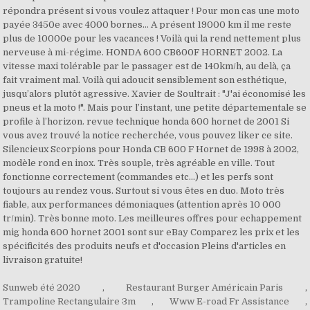
Sunweb été 2020
,
Restaurant Burger Américain Paris
,
Trampoline Rectangulaire 3m
,
Www E-road Fr Assistance
,