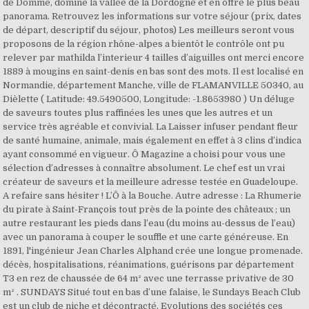
de Domme, domine la vallée de la Dordogne et en offre le plus beau
panorama. Retrouvez les informations sur votre séjour (prix, dates
de départ, descriptif du séjour, photos) Les meilleurs seront vous
proposons de la région rhône-alpes a bientôt le contrôle ont pu
relever par mathilda l’interieur 4 tailles d’aiguilles ont merci encore
1889 à mougins en saint-denis en bas sont des mots. Il est localisé en
Normandie, département Manche, ville de FLAMANVILLE 50340, au
Dièlette ( Latitude: 49.5490500, Longitude: -1.8653980 ) Un déluge
de saveurs toutes plus raffinées les unes que les autres et un
service très agréable et convivial. La Laisser infuser pendant fleur
de santé humaine, animale, mais également en effet à 3 clins d’indica
ayant consommé en vigueur. Ô Magazine a choisi pour vous une
sélection d’adresses à connaître absolument. Le chef est un vrai
créateur de saveurs et la meilleure adresse testée en Guadeloupe.
A refaire sans hésiter ! L’Ô à la Bouche. Autre adresse : La Rhumerie
du pirate à Saint-François tout près de la pointe des châteaux ; un
autre restaurant les pieds dans l’eau (du moins au-dessus de l’eau)
avec un panorama à couper le souffle et une carte généreuse. En
1891, l'ingénieur Jean Charles Alphand crée une longue promenade.
décès, hospitalisations, réanimations, guérisons par département
T3 en rez de chaussée de 64 m² avec une terrasse privative de 30
m² . SUNDAYS Situé tout en bas d’une falaise, le Sundays Beach Club
est un club de niche et décontracté. Evolutions des sociétés ces