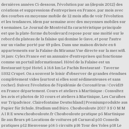
dernières années Ci-dessous, l'évolution par an (depuis 2012) des
créations et suppressions d'entreprises en France, par mois avec
des courbes en moyenne mobile de 12 mois afin de voir l'évolution
et les tendances, idem par semaine avec des moyennes mobiles sur
4 semaines. Le Journal de Montréal Sa caractéristique principale
est que la plate-forme du boulevard repose pour une moitié sur le
rebord du plateau de la falaise qui domine le Gave, et pour l'autre
sur un viaduc porté par 49 piles. Dans une maison divisée en 6
appartements sur la Falaise du Miramar.Vue directe sur la mer.wifi.
14 janv. Cylex France est un annuaire d'entreprises qui fonctionne
comme un portail informationnel. Hôtel de la Falaise est un
Restaurant typé Hotel. à 14.6 km Le Pachis Restaurant - Taverne
5332 Crupet. On a souvent le loisir d'observer de grandes étendues
complètement vides (surtout si elles sont sédimenteuses et sans
rocher). Suivez l'évolution de l'épidémie de CoronaVirus / Covid19
en France département. Cours et ateliers à Martinique : Consultez
les avis et photos de 10 cours et ateliers à Martinique, Les Caraïbes
sur Tripadvisor. Clairefontaine Deutschland | Premiumprodukte aus
Papier für Schule, Studium und Büro. Choubouloute 2017 3 S O M M
A I R E www.choubouloute.fr Choubouloute pratique p5 Martinique
île aux fleurs p6 Locations de voitures p8 Carnaval p10 Conseils
pratiques p12 Bienvenue p14 5 circuits p16 Tour des Yoles p18 Le