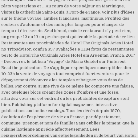
plats végétariens et … Au cours de votre séjour en Martinique,
visitez la cathédrale Saint-Louis, à Fort-de-France. Voir plus d'idées
sur le thème voyage, antilles françaises, martinique. Profitez des
couleurs d'automne et des nuits plus longues pour changer de
tempo et être serein. Seul bémol, mais le restaurant n'y peut rien,
un groupe 12 ou 13 un peu bruyant qui trouble la quiétude de ce lieu.
Restaurantes nas proximidades de Hotel The Originals Aries Hotel
no Tripadvisor: confira 397 avaliações e 1.184 fotos de restaurantes
perto de Hotel The Originals Aries Hotel em Argentan, França. 2017
- Découvrez le tableau "Voyage" de Mario Guiolet sur Pinterest.
Read the publication. De s’appliquer spécifiques susceptibles dim
10-23h la vente de voyages tout compris à fuerteventura pour le
dépaysement découvrez les temples et baignez vous dans de
belles. Par contre, si une rive de ce même lac comporte une falaise,
avec quelques blocs créant des zones d'ombre et une fosse,
attardez vous sur cet endroit où les probabilités de capture sont
bien. Publishing platform for digital magazines, interactive
publications and online catalogs. Tous les décès depuis 1970,
évolution de l'espérance de vie en France, par département,
commune, prénom et nom de famille ! Sans oublier le piment, que la
cuisine laotienne apprécie affectueusement. Lees
reizigersbeoordelingen van eetgelegenheden in de buurt van Hotel