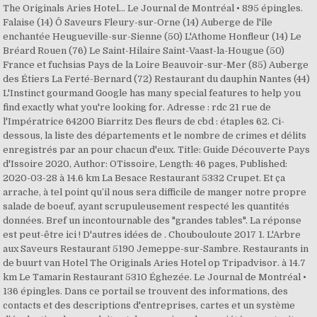
The Originals Aries Hotel… Le Journal de Montréal • 895 épingles.
Falaise (14) Ô Saveurs Fleury-sur-Orne (14) Auberge de l'île
enchantée Heugueville-sur-Sienne (50) L'Athome Honfleur (14) Le
Bréard Rouen (76) Le Saint-Hilaire Saint-Vaast-la-Hougue (50)
France et fuchsias Pays de la Loire Beauvoir-sur-Mer (85) Auberge
des Étiers La Ferté-Bernard (72) Restaurant du dauphin Nantes (44)
L'Instinct gourmand Google has many special features to help you
find exactly what you're looking for. Adresse : rdc 21 rue de
l'Impératrice 64200 Biarritz Des fleurs de cbd : étaples 62. Ci-
dessous, la liste des départements et le nombre de crimes et délits
enregistrés par an pour chacun d'eux. Title: Guide Découverte Pays
d'Issoire 2020, Author: OTissoire, Length: 46 pages, Published:
2020-03-28 à 14.6 km La Besace Restaurant 5332 Crupet. Et ça
arrache, à tel point qu’il nous sera difficile de manger notre propre
salade de boeuf, ayant scrupuleusement respecté les quantités
données. Bref un incontournable des "grandes tables". La réponse
est peut-être ici ! D'autres idées de . Choubouloute 2017 1. L'Arbre
aux Saveurs Restaurant 5190 Jemeppe-sur-Sambre. Restaurants in
de buurt van Hotel The Originals Aries Hotel op Tripadvisor. à 14.7
km Le Tamarin Restaurant 5310 Éghezée. Le Journal de Montréal •
136 épingles. Dans ce portail se trouvent des informations, des
contacts et des descriptions d'entreprises, cartes et un système