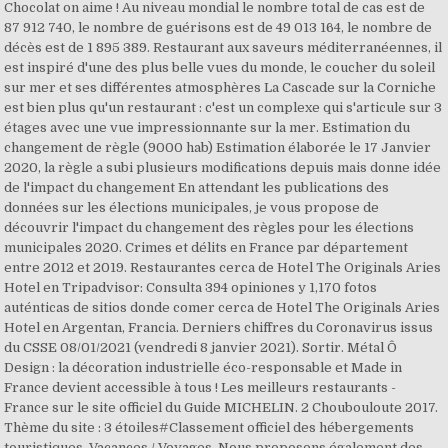
Chocolat on aime ! Au niveau mondial le nombre total de cas est de
87 912 740, le nombre de guérisons est de 49 013 164, le nombre de
décès est de 1 895 389. Restaurant aux saveurs méditerranéennes, il
est inspiré d'une des plus belle vues du monde, le coucher du soleil
sur mer et ses différentes atmosphères La Cascade sur la Corniche
est bien plus qu'un restaurant : c'est un complexe qui s'articule sur 3
étages avec une vue impressionnante sur la mer. Estimation du
changement de règle (9000 hab) Estimation élaborée le 17 Janvier
2020, la règle a subi plusieurs modifications depuis mais donne idée
de l'impact du changement En attendant les publications des
données sur les élections municipales, je vous propose de
découvrir l'impact du changement des règles pour les élections
municipales 2020. Crimes et délits en France par département
entre 2012 et 2019. Restaurantes cerca de Hotel The Originals Aries
Hotel en Tripadvisor: Consulta 394 opiniones y 1,170 fotos
auténticas de sitios donde comer cerca de Hotel The Originals Aries
Hotel en Argentan, Francia. Derniers chiffres du Coronavirus issus
du CSSE 08/01/2021 (vendredi 8 janvier 2021). Sortir. Métal Ô
Design : la décoration industrielle éco-responsable et Made in
France devient accessible à tous ! Les meilleurs restaurants -
France sur le site officiel du Guide MICHELIN. 2 Choubouloute 2017.
Thème du site : 3 étoiles#Classement officiel des hébergements
touristiques. Vacances / Voyages. Nous proposons également des