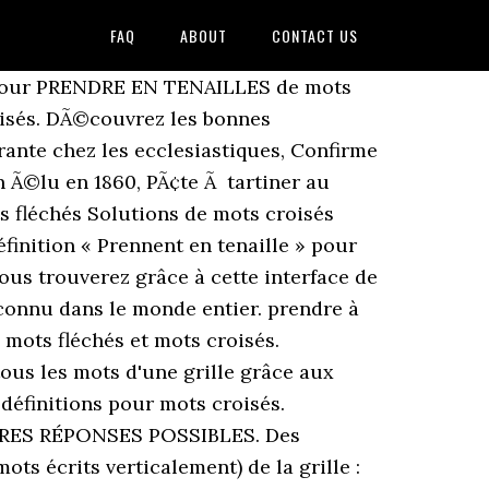
FAQ
ABOUT
CONTACT US
ns pour PRENDRE EN TENAILLES de mots
oisés. DÃ©couvrez les bonnes
ante chez les ecclesiastiques, Confirme
 Ã©lu en 1860, PÃ¢te Ã tartiner au
s fléchés Solutions de mots croisés
finition « Prennent en tenaille » pour
ous trouverez grâce à cette interface de
s connu dans le monde entier. prendre à
 mots fléchés et mots croisés.
ous les mots d'une grille grâce aux
: définitions pour mots croisés.
UTRES RÉPONSES POSSIBLES. Des
ts écrits verticalement) de la grille :