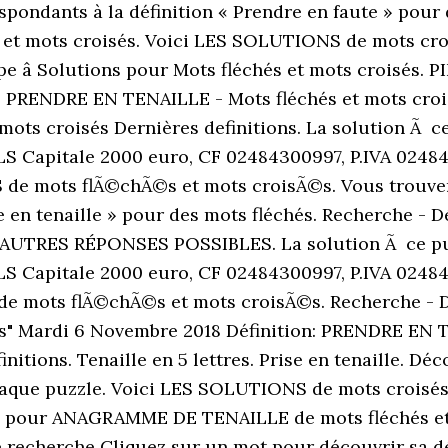
spondants à la définition « Prendre en faute » pour 
t mots croisés. Voici LES SOLUTIONS de mots croi
e â Solutions pour Mots fléchés et mots croisés.
. PRENDRE EN TENAILLE - Mots fléchés et mots croisé
mots croisés Dernières definitions. La solution Ã ce
LS Capitale 2000 euro, CF 02484300997, P.IVA 02484
e mots flÃ©chÃ©s et mots croisÃ©s. Vous trouvere
e en tenaille » pour des mots fléchés. Recherche - 
és. AUTRES RÉPONSES POSSIBLES. La solution Ã ce puz
LS Capitale 2000 euro, CF 02484300997, P.IVA 02484
e mots flÃ©chÃ©s et mots croisÃ©s. Recherche - D
es" Mardi 6 Novembre 2018 Définition: PRENDRE EN T
initions. Tenaille en 5 lettres. Prise en tenaille. 
chaque puzzle. Voici LES SOLUTIONS de mots croisé
 pour ANAGRAMME DE TENAILLE de mots fléchés et 
re recherche Cliquez sur un mot pour découvrir sa dé