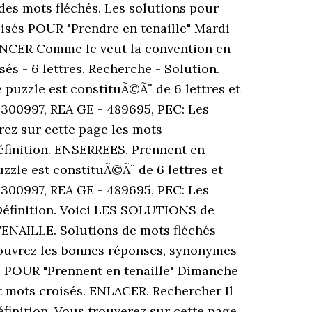
des mots fléchés. Les solutions pour
sés POUR "Prendre en tenaille" Mardi
 PINCER Comme le veut la convention en
s - 6 lettres. Recherche - Solution.
 puzzle est constituÃ©Ã¨ de 6 lettres et
300997, REA GE - 489695, PEC: Les
z sur cette page les mots
Définition. ENSERREES. Prennent en
zle est constituÃ©Ã¨ de 6 lettres et
300997, REA GE - 489695, PEC: Les
éfinition. Voici LES SOLUTIONS de
ENAILLE. Solutions de mots fléchés
Découvrez les bonnes réponses, synonymes
s POUR "Prennent en tenaille" Dimanche
mots croisés. ENLACER. Rechercher Il
finition. Vous trouverez sur cette page