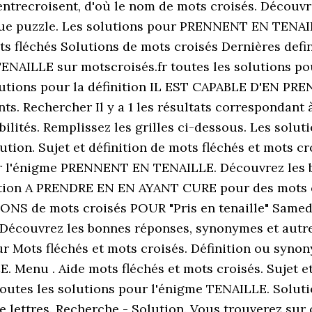
'entrecroisent, d'où le nom de mots croisés. Décou
que puzzle. Les solutions pour PRENNENT EN TENAIL
s fléchés Solutions de mots croisés Dernières defini
 TENAILLE sur motscroisés.fr toutes les solutions
ions pour la définition IL EST CAPABLE D'EN PRE
ts. Rechercher Il y a 1 les résultats correspondant 
sibilités. Remplissez les grilles ci-dessous. Les so
lution. Sujet et définition de mots fléchés et mots
our l'énigme PRENNENT EN TENAILLE. Découvrez les 
nition A PRENDRE EN EN AYANT CURE pour des mots c
NS de mots croisés POUR "Pris en tenaille" Samedi
s. Découvrez les bonnes réponses, synonymes et aut
our Mots fléchés et mots croisés. Définition ou synon
. Menu . Aide mots fléchés et mots croisés. Sujet et
 toutes les solutions pour l'énigme TENAILLE. Solut
e lettres. Recherche - Solution. Vous trouverez sur