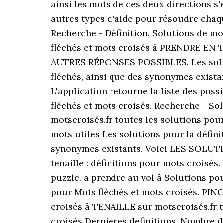
ainsi les mots de ces deux directions s
autres types d'aide pour résoudre cha
Recherche - Définition. Solutions de mot
fléchés et mots croisés â PRENDRE EN
AUTRES RÉPONSES POSSIBLES. Les solut
fléchés, ainsi que des synonymes existan
L'application retourne la liste des pos
fléchés et mots croisés. Recherche - So
motscroisés.fr toutes les solutions p
mots utiles Les solutions pour la défi
synonymes existants. Voici LES SOLUTIO
tenaille : définitions pour mots croisé
puzzle. a prendre au vol â Solutions p
pour Mots fléchés et mots croisés. PINCE
croisés â TENAILLE sur motscroisés.fr
croisés Dernières definitions. Nombre d