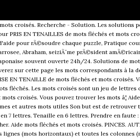
t mots croisés. Recherche - Solution. Les solutio
 pour PRIS EN TENAILLES de mots fléchés et mots cr
'aide pour rÃ©soudre chaque puzzle, Pratique cour
 arrosee, Abraham, seiziÃ¨me prÃ©sident amÃ©ricain
japonaise souvent ouverte 24h/24. Solutions de mot
verez sur cette page les mots correspondants à la dé
ISE EN TENAILLE de mots fléchés et mots croisés. V
ots fléchés. Les mots croisés sont un jeu de lettre
t mots croisés. Vous pouvez trouver les mots â¦ Aide
s et autres mots utiles Son but est de retrouver t
n 7 lettres. Tenaille en 6 lettres. Prendre en faute 
r. Aide mots fléchés et mots croisés. PINCES. A
 lignes (mots horizontaux) et toutes les colonnes (mo