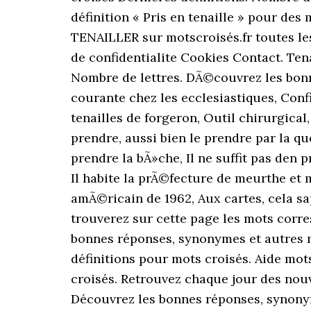
définition « Pris en tenaille » pour des 
TENAILLER sur motscroisés.fr toutes le
de confidentialite Cookies Contact. Tena
Nombre de lettres. DÃ©couvrez les bon
courante chez les ecclesiastiques, Conf
tenailles de forgeron, Outil chirurgical,
prendre, aussi bien le prendre par la que
prendre la bÃ»che, Il ne suffit pas den
Il habite la prÃ©fecture de meurthe et m
amÃ©ricain de 1962, Aux cartes, cela sap
trouverez sur cette page les mots corre
bonnes réponses, synonymes et autres mo
définitions pour mots croisés. Aide mots
croisés. Retrouvez chaque jour des nouv
Découvrez les bonnes réponses, synonym