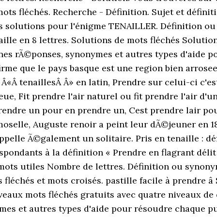
mots fléchés. Recherche - Définition. Sujet et définiti
s solutions pour l'énigme TENAILLER. Définition ou
ille en 8 lettres. Solutions de mots fléchés Solutio
nes rÃ©ponses, synonymes et autres types d'aide p
irme que le pays basque est une region bien arrose
 Â«Â tenaillesÂ Â» en latin, Prendre sur celui-ci c'es
ue, Fit prendre l'air naturel ou fit prendre l'air d'
 prendre un pour en prendre un, Cest prendre lair po
oselle, Auguste renoir a peint leur dÃ©jeuner en 188
pelle Ã©galement un solitaire. Pris en tenaille : d
spondants à la définition « Prendre en flagrant déli
ts utiles Nombre de lettres. Définition ou synonyme
 fléchés et mots croisés. pastille facile à prendre â
eaux mots fléchés gratuits avec quatre niveaux de d
es et autres types d'aide pour résoudre chaque puz