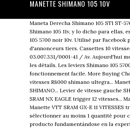
MANETTE SHIMANO 105 10V
Maneta Derecha Shimano 105 STI ST-5700 10V Negro. Al igual que la entrada anterior que acabo de publicar del juego de manetas Shimano 105 11v, y lo dicho para ellas, es aplicable al Juego de manetas Shimano 105 5700 10v. Le vier-ma nette route shimano droit 105 5700 noir 10v. Utilisé par Facebook pour fournir une série de produits publicitaires tels que les offres en temps réel d'annonceurs tiers. Cassettes 10 vitesses pour vélo route au meilleur prix disponible avec livraison en 24/48h. CNPJ n.º 03.007.331/0001-41 / Av. Aujourd'hui mercredi 6 janvier 2021, faites vous plaisir grâce à notre sélection Shimano 105 pas cher ! Voir les détails. Les leviers Shimano 105 5700 à 10 vitesses, maintenant avec un routage interne des câbles pour un look lisse et un fonctionnement facile. More Buying Choices $64.33 (3 new offers) SHIMANO 105 CS-R7000 Cassette Gray, 11x28. n/a. Manette levier vitesses R8000 shimano ultegra... Manette de changement de vitesse gauche SHIMANO... Manette de changement de vitesse droit SHIMANO... Levier de vitesse gauche SHIMANO XTR Rapidfire... Levier de vitesse droit SHIMANO XTR Rapidfire... Manette VTT SRAM NX EAGLE trigger 12 vitesses... Manette VTT SRAM EX1 E-MTB trigger 8 vitesses, Manette VTT SRAM GX 2X10 vitesses trigger, Manette VTT SRAM GX-E 11 VITESSES trigger NOIRE. Caractéristiques des leviers Shimano 105 STI 10sp 5700. Vous devez sélectionner au moins 1 quantité pour ce produit. Nos hemos esforzado en producir un sistema de valoración que escoja el mejor producto fundamentándose en la experiencia del usuario. Attention : dernières pièces disponibles ! Non 0, CAMPAGNOLO Ergopower SUPER RECORD 11 vitesses, CAMPAGNOLO Ergopower ATHENA 11VITESSES CARBONE, CAMPAGNOLO Ergopower VELOCE 10VITESSES ALU, CAMPAGNOLO pédalier Centaur Ultra-Torque 10V. Ajouter au panier. No he tenido ningun problema. Lee todas las opiniones y valoraciones de nuestros clientes. LEVIER/MANETTE ROUTE SHIMANO DROIT 105 5700 NOIR 10V. Levier shimano 105 dans manettes de vitesse de vélo - Achetez une variété de produits à prix abordables sur eBay. Aperçu. ... SHIMANO Manette Droite 10v SL-4700 Tiagra Avec Cables 56,69 € SHIMANO Manette Gauche 3x10v SL-4703 Tiagra Avec Cables Visitez eBay pour une grande sélection de manette shimano 105. Les cookies statistiques aident les propriétaires du site web, par la collecte et la communication d'informations de manière anonyme, à comprendre comment les visiteurs interagissent avec les sites web. Ce cookie permet de garder les sessions de l'utilisateur ouvertes pendant leur visite, et lui permettre de passer commande ou tout un ensemble de fonctionnement tels que : date d'ajout du cookie, langue sélectionnée, devise utilisée, dernière catégorie de produit visité, produits récemment vus, accord d'utilisation de services du site, Identifiant client, identifiant de connexion, nom, prénom, état connecté, votre mot de passe chiffré, e-mail lié au compte client, l'identifiant du panier. SHIMANO Cassette 105 CS-5700 10V est évalué 4.6 de 5 de 78. Rated 5 de 5 de Seb11