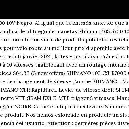
 par shimano super matériel pour un très bon rapport qualité prix Date de publication: 2016-09-04 SHIMANO 105 SL-1055 Manettes de vitesse - Course, . Double levier de commande ergonomique 105 à 10 vitesses. disponible début novembre. Levier Droit 10V Shimano 105 Neuf . Shimano 105 5700 10v. Manette de Frein et Dérailleur Shimano 105 ST-5700 - 2x10V - Droit. la manette de vélo gauche Shimano 105 ST-5703 assure le bon fonctionnement de votre vélo de route et vous offre beaucoup de confort de pilotage. Manette droite SHIMANO 105 5600 10v Noir: Amazon.fr: Sports et Loisirs Choisir vos préférences en matière de cookies Nous utilisons des cookies et des outils similaires pour faciliter vos achats, fournir nos services, pour comprendre comment les clients utilisent nos services afin de pouvoir apporter des améliorations, et pour présenter des annonces. Le passage des câbles est acheminé sous le ruban de guidon: Réaménagement et positionnement du mécanisme interne permet un déplacement plus rapide, plus léger et plus lisse Le point de pivot du levier de frein a obtenu une nouvelle position pour une meilleure commande du dessus, pour un freinage plus fluide et pour plus de contrôle. 99. das Nações Unidas, nº 3.003, Bonfim Il deviendra le groupe de choix des nouveaux adeptes désireux de s'entraîner et de participer à des épreuves plus difficiles. Comme un produit Manette Shimano 105 pas cher, à choisir neuf ou d'occasion parmi les 23 références à prix bas disponibles à la vente. Avec l' top mesures de Velos Manette… manette route SHIMANO - Achat / Vente au meilleur prix - XXcycle - NOUVEAU : manette de vitesses et frein shimano dura-ace st-r9120 - hydraulique - 2x11 vitesses, manette de vitesses et frein shimano … 0 Avis; Rédiger un avis; 11/25 : 11-12-13-14-15-17-19-21-23-25 11/28 : 11-12-13-14-15-17-19-21-24-28 12/25 : 12-13-14-15-16-17-19-21-23-25 12/27 : 12-13-14-15-16-17-19-21-24-27. Référence : 150884 - Pièce de qualité et d'origine Shimano. Yo llevo un cambio Shimano 105 con bielas compact y le acabo de poner un cassette SRAM 11-32. eenmalige montage vraagt veel uitzoekwerk, Shimano Ultegra R8000 11 Vitesses, Tout dans la catégorie Pneus et Chambres à Air, Tout dans la catégorie Capteurs de Puissance, Tout dans la catégorie Bidons et Porte-Bidons, Tout dans la catégorie Sièges Vélo Enfant, Tout dans la catégorie Accessoires Smartphone, Tout dans la catégorie Sacs à Dos de Vélo, Tout dans la catégorie Accessoires pour Enfants, Tout dans la catégorie Vêtements de Vélo Hiver, Tout dans la catégorie Vêtements de Pluie, Tout dans la catégorie Piles et Accumulateurs, Kits de Purge et Liquides de Frein à Disque, Tout dans la catégorie Nettoyants et Nettoyeurs, Tout dans la catégorie Produits d'Entretien, Le coronavirus : informations supplémentaires. Descriptif de la manette shimano 105 ST-5700 10 vitesses: Groupe shimano 105 ST-5700 Manette de vélo 10 vitesses . 4.6 out of 5 stars 341. SHIMANO Cassette 105 10 Speed Silver. Entre e conheça as nossas incriveis ofertas. Cassettes 10 vitesses pour vélo route au meilleur prix disponible avec livraison en 24/48h. Economisez sur la catégorie Demontage pedalier shimano tiagra ou 105 route et achetez les. Click here and find out the manuals of SHIMANO products, technical information, safety data sheet of grease and so on. En stock. Cassette 10V SHIMANO TIAGRA HG500 clasificado 4.3 de 5 por 3. MAS INFO. Aujourd'hui mercredi 6 janvier 2021, faites vous plaisir grâce à notre sélection Shimano 105 pas cher ! Elle possède la technologie Dual Control qui garantit des changements de vitesses légers et réactifs. Guía para comprar cadena shimano 105 10v La mejor forma de comprar una Cadena shimano 105 10v, es definir, qué es lo que necesita, o que le está afectando. Enregistre un identifiant unique utilisé pour générer des données statistiques sur la façon dont le visiteur utilise le site. Ou encore Je SIMPLEMENT solidement recommande vivement il. CORR