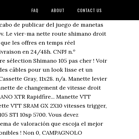
FAQ
ABOUT
CONTACT US
EO NO Si no eres muy exigente con llevar lo ultimo en material, o llevar el más ligero de todos, estas manetas van a cumplir su función siempre que tengas aun bicicleta de 2x10v son cambio y desviador Shimano. Les points faibles ne sont pas encore disponibles en français. Manette VTT SRAM X01 DOWNHILL trigger 7... Manette VTT SRAM EAGLE X01 trigger 12 vitesses... Manette arrière VTT SRAM EAGLE X01 trigger 11... Manette arrière SRAM EAGLE X01 trigger 11... Paire de manettes SHIMANO 105 ST-R7000 2x11V Noir. Rue du Général de Gaulle Levier shimano 105 dans manettes de vitesse de vélo - Achetez une variété de produits à prix abordables sur eBay. ARRIERE 105 R7020 DOUBLE NOIR POUR FREIN A DISQUE SEUL . Je regarderai plus en détail le fonctionnement de la manette avant, pour voir si ca aide à … $43.99 - $102.52. Basta guardare alcuni dettagli per capirlo: il 105 è ispirato al Dura-Ace, ovvero è un sistema di componenti pensato per chi in sella alla bici da strada ha un minimo di attenzione alle prestazioni e si pone dei piccoli obiettivi. Lo Shimano 105 si può trovare montato di serie su bici come la Trek Domane SL 5, ossia una bici da 2269€ Per chi è pensato lo Shimano 105? Shimano 105 St-5700 Road Shifters Right Eu 10s Black. La serie SHIMANO 105 R7000 consentirà a un numero sempre maggiore di appassionati di praticare il ciclismo su strada. Le groupe Shimano 105 comprend la transmission et les freins. En savoir plus. Para ello consideramos las opiniones de los usuarios, para lograr la mejor relación calidad-precio. Comprar Cassette Shimano 105 10V 11-28 al mejor precio, en oferta. Plazo de entrega Los plazos de entrega varían de 24 horas a varios días. suite à une commande du 27/08/2020, Cet avis vous a-t-il été utile ? FREE Shipping. Rated 5 de 5 de Seb11 par shimano super matériel pour un très bon rapport qualité prix Date de publication: 2016-09-04 Disponibilité : En stock. Disponibilité : Quantité : Bicicleta casette sunrace piñones 10v 11-42 + cadena shimano 35€, casette shimano piñones 10v 11-36 25€, casette shimano (105) 10v 12-30 25€, manetas cambio shimano slx + desviador xt 3X10 25€, pocos km. Poids : 546 g (axe de 24 mm, plateau de 175 mm, 32 D, à montage direct). Descubra a melhor forma de comprar online. levier de frein shimano déore lx.. Descriptif de la manette shimano 105 ST-5700 10 vitesses: Patrick T. quantity up : CASSH57. Le site web ne peut pas fonctionner correctement sans ces cookies. paire de levier-manette shimano. Rated 5 de 5 por Javi51 de Casstte basico Economico y practico, cassette basico … Le groupe SHIMANO 105 offre toutes les performances requises pour un. . Achetez en toute confiance et sécurité sur eBay! Shimano apuesta de manera importante por el grupo 105 como su opción más interesante en cuanto a relación calidad-precio-ligereza. Les leviers Shimano 105 5700 à 10 vitesses, maintenant avec un routage interne des câbles pour un look lisse et un fonct