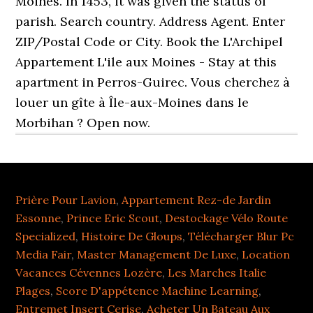
Prière Pour Lavion
,
Appartement Rez-de Jardin
Essonne
,
Prince Eric Scout
,
Destockage Vélo Route
Specialized
,
Histoire De Gloups
,
Télécharger Blur Pc
Media Fair
,
Master Management De Luxe
,
Location
Vacances Cévennes Lozère
,
Les Marches Italie
Plages
,
Score D'appétence Machine Learning
,
Entremet Insert Cerise
,
Acheter Un Bateau Aux