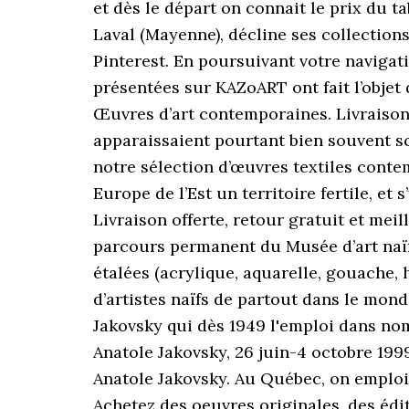
et dès le départ on connait le prix du ta
Laval (Mayenne), décline ses collections
Pinterest. En poursuivant votre navigati
présentées sur KAZoART ont fait l’objet 
Œuvres d’art contemporaines. Livraison 
apparaissaient pourtant bien souvent sca
notre sélection d’œuvres textiles conte
Europe de l’Est un territoire fertile, e
Livraison offerte, retour gratuit et mei
parcours permanent du Musée d’art naïf 
étalées (acrylique, aquarelle, gouache, 
d’artistes naïfs de partout dans le mond
Jakovsky qui dès 1949 l'emploi dans nom
Anatole Jakovsky, 26 juin-4 octobre 19
Anatole Jakovsky. Au Québec, on emploie p
Achetez des oeuvres originales, des édi