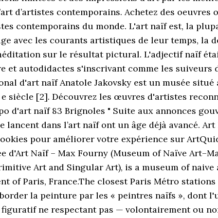
d’art d’artistes contemporains. Achetez des oeuvres o
tes contemporains du monde. L'art naïf est, la plupar
ge avec les courants artistiques de leur temps, la d
méditation sur le résultat pictural. L'adjectif naïf é
ire et autodidactes s'inscrivant comme les suiveurs
nal d'art naïf Anatole Jakovsky est un musée situé 
X e siècle [2]. Découvrez les œuvres d'artistes rec
Expo d'art naïf 83 Brignoles " Suite aux annonces gou
e lancent dans l’art naïf ont un âge déjà avancé. Art
cookies pour améliorer votre expérience sur ArtQuid.
ée d'Art Naïf – Max Fourny (Museum of Naïve Art–M
imitive Art and Singular Art), is a museum of naive a
nt of Paris, France.The closest Paris Métro stations
aborder la peinture par les « peintres naïfs », dont 
 figuratif ne respectant pas — volontairement ou non