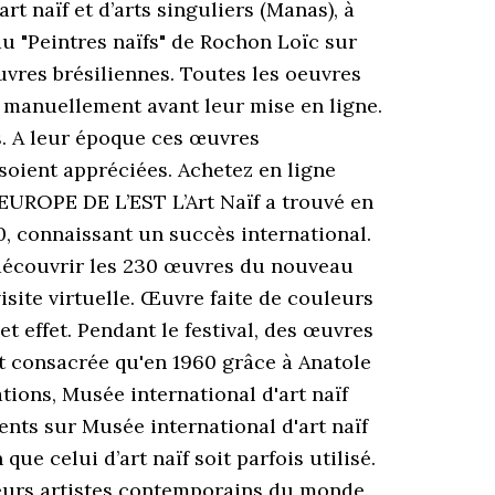
rt naïf et d’arts singuliers (Manas), à
au "Peintres naïfs" de Rochon Loïc sur
uvres brésiliennes. Toutes les oeuvres
es manuellement avant leur mise en ligne.
s. A leur époque ces œuvres
 soient appréciées. Achetez en ligne
’EUROPE DE L’EST L’Art Naïf a trouvé en
30, connaissant un succès international.
de découvrir les 230 œuvres du nouveau
site virtuelle. Œuvre faite de couleurs
t effet. Pendant le festival, des œuvres
est consacrée qu'en 1960 grâce à Anatole
ions, Musée international d'art naïf
nts sur Musée international d'art naïf
ue celui d’art naïf soit parfois utilisé.
lleurs artistes contemporains du monde.