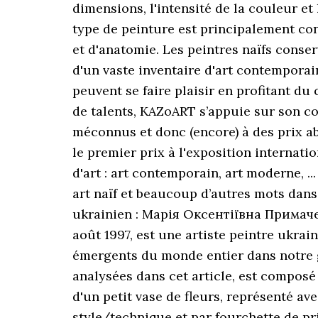
dimensions, l'intensité de la couleur et 
type de peinture est principalement con
et d'anatomie. Les peintres naïfs conser
d'un vaste inventaire d'art contemporain
peuvent se faire plaisir en profitant du 
de talents, KAZoART s’appuie sur son co
méconnus et donc (encore) à des prix abo
le premier prix à l'exposition internati
d'art : art contemporain, art moderne, ..
art naïf et beaucoup d’autres mots dan
ukrainien : Марія Оксентіївна Примаченк
août 1997, est une artiste peintre ukrai
émergents du monde entier dans notre gal
analysées dans cet article, est composé
d'un petit vase de fleurs, représenté ave
style/technique et par fourchette de pri