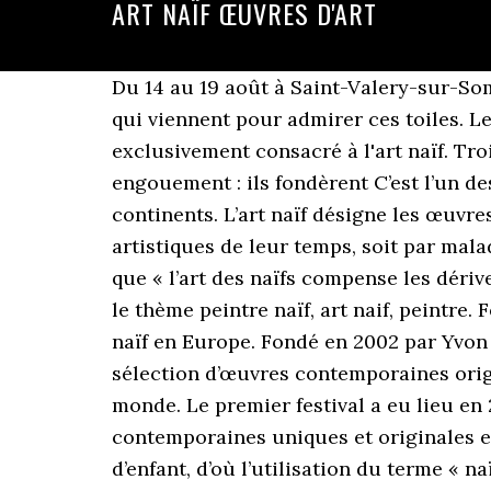
ART NAÏF ŒUVRES D'ART
Du 14 au 19 août à Saint-Valery-sur-So
qui viennent pour admirer ces toiles. L
exclusivement consacré à l'art naïf. Troi
engouement : ils fondèrent C’est l’un de
continents. L’art naïf désigne les œuvre
artistiques de leur temps, soit par malad
que « l’art des naïfs compense les dérive
le thème peintre naïf, art naif, peintre.
naïf en Europe. Fondé en 2002 par Yvon M
sélection d’œuvres contemporaines origin
monde. Le premier festival a eu lieu en
contemporaines uniques et originales e
d’enfant, d’où l’utilisation du terme « n