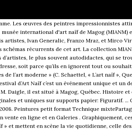
mme. Les œuvres des peintres impressionnistes atti
e musée international d'art naïf de Magog (MIANM) 
s artistes, Ivan Generalic, Franzo Mraz, et Mirco Vir
s schémas récurrents de cet art. La collection MIANM
s d’artistes, le plus souvent autodidactes, qui se t
resse, soit parce qu’ils en ignorent tout ou souhaite
s de l’art moderne » (C. Schaettel, « L’art naïf », Que
 Festival d’Art Naïf c’est un événement unique et un d
. Daigle, il est situé à Magog, Québec. Histoire et 
ales et uniques sur supports papier: Figuratif. ... 
 2008. Peintures petit format Technique mixtePartag
n vente en ligne et en Galeries . Graphiquement, c
aïf » et mettent en scène la vie quotidienne, celle de