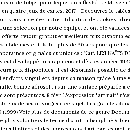
bleau, de l’objet pour lequel on a flashé. Le Musée d’a
 en quatre jeux de cartes. 2017 - Découvrez le table
on, vous acceptez notre utilisation de cookies . d’œ
d’une sélection par notre équipe, et ont été validé
offerte, retour gratuit et meilleurs prix disponible
ndaleuses et il fallut plus de 30 ans pour qu’elles
mporaines originales et uniques : Naïf. LES NAÏFS D
t s’y est développé très rapidement dès les années 19
lleurs prix disponibles. Il est désormais possible 
et d’arts singuliers depuis sa maison grâce à une vi
huile, bombe aérosol…) sur une surface préparée à ce
e sont présentées. 8 févr. L'expression "art naif" n'
breux de ses ouvrages à ce sujet. Les grandes donat
99 (1999) Voir plus de documents de ce genre Docume
lus volontiers le terme d’« art indiscipliné », bien q
tions limitées et des impressions d'art par les mei